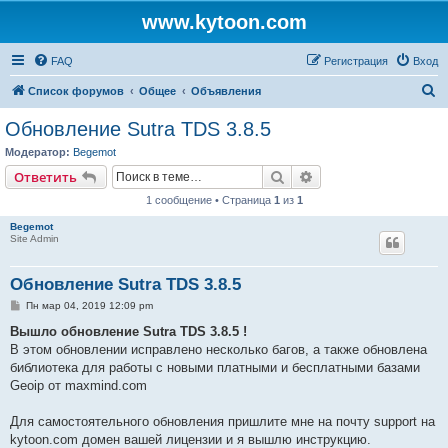
www.kytoon.com
FAQ
Регистрация
Вход
П
Список форумов
Общее
Объявления
о
Обновление Sutra TDS 3.8.5
и
Модератор:
Begemot
с
Поиск
Расширенный поис
Ответить
к
1 сообщение • Страница
1
из
1
Begemot
Site Admin
Обновление Sutra TDS 3.8.5
С
Пн мар 04, 2019 12:09 pm
о
о
Вышло обновление Sutra TDS 3.8.5 !
б
В этом обновлении исправлено несколько багов, а также обновлена
щ
е
библиотека для работы с новыми платными и бесплатными базами
н
Geoip от maxmind.com
и
е
Для самостоятельного обновления пришлите мне на почту support на
kytoon.com домен вашей лицензии и я вышлю инструкцию.