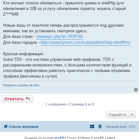
Кто желает платно обновиться - пришлите домен и shell/ftp для
обновления и 10$ за услугу обновления скрипта, кошель старый
Z****648
Новые базы от maxmind теперь распространяются под другими
именами, как их установить смотрите здесь:
Для базы стран -
viewtopic.php?p=791#791
Для базы городов -
http://www.kytoon.com/sutra/admin/help.html#fcts
Краткая информация:
Sutra TDS - это система управления web-трафиком, TDS с
расширенными возможностями, с большим количеством функций и
способная эффективно работать практически с любыми объёмами
трафика (миллионы в сутки).
Показать ссылки на пост
Ответить
1 сообщение • Страница
1
из
1
Перейти
Список форумов
Часовой пояс:
UTC
Создано на основе
phpBB
® Forum Software © phpBB Limited