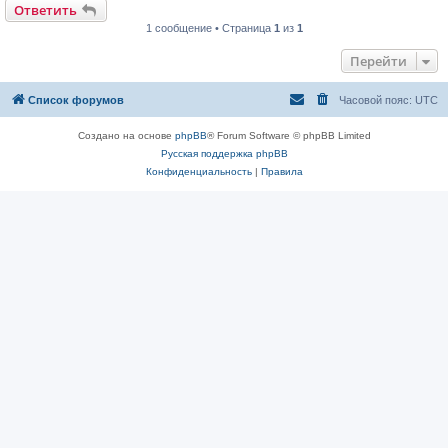
Ответить
1 сообщение • Страница
1
из
1
Перейти
Список форумов
Часовой пояс:
UTC
Создано на основе
phpBB
® Forum Software © phpBB Limited
Русская поддержка phpBB
Конфиденциальность
|
Правила