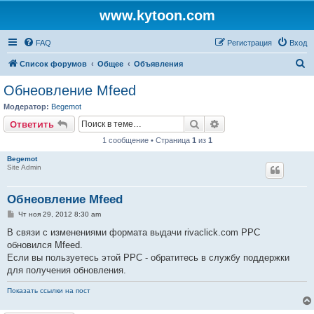
www.kytoon.com
FAQ
Регистрация
Вход
П
Список форумов
Общее
Объявления
о
Обнеовление Mfeed
и
Модератор:
Begemot
с
Поиск
Расширенный поис
Ответить
к
1 сообщение • Страница
1
из
1
Begemot
Site Admin
Обнеовление Mfeed
С
Чт ноя 29, 2012 8:30 am
о
о
В связи с изменениями формата выдачи rivaclick.com PPC
б
обновился Mfeed.
щ
е
Если вы пользуетесь этой PPC - обратитесь в службу поддержки
н
для получения обновления.
и
е
Показать ссылки на пост