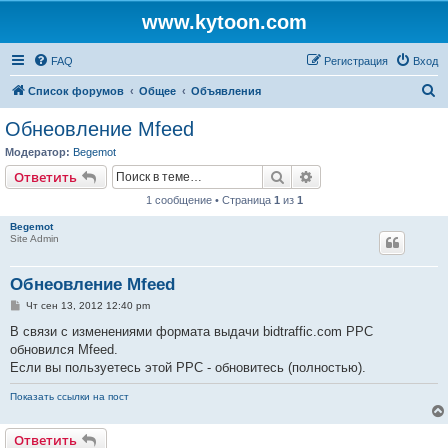
www.kytoon.com
FAQ
Регистрация
Вход
П
Список форумов
Общее
Объявления
о
Обнеовление Mfeed
и
Модератор:
Begemot
с
Поиск
Расширенный поис
Ответить
к
1 сообщение • Страница
1
из
1
Begemot
Site Admin
Обнеовление Mfeed
С
Чт сен 13, 2012 12:40 pm
о
о
В связи с изменениями формата выдачи bidtraffic.com PPC
б
обновился Mfeed.
щ
е
Если вы пользуетесь этой PPC - обновитесь (полностью).
н
и
Показать ссылки на пост
е
Ответить