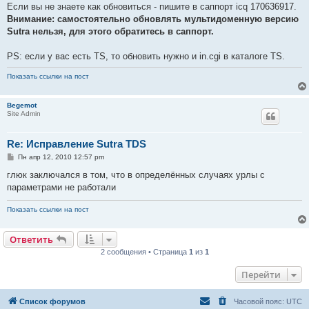
Если вы не знаете как обновиться - пишите в саппорт icq 170636917.
Внимание: самостоятельно обновлять мультидоменную версию
Sutra нельзя, для этого обратитесь в саппорт.
PS: если у вас есть TS, то обновить нужно и in.cgi в каталоге TS.
Показать ссылки на пост
Begemot
Site Admin
Re: Исправление Sutra TDS
С
Пн апр 12, 2010 12:57 pm
о
о
глюк заключался в том, что в определённых случаях урлы с
б
параметрами не работали
щ
е
н
Показать ссылки на пост
и
е
Ответить
2 сообщения • Страница
1
из
1
Перейти
Список форумов
Часовой пояс:
UTC