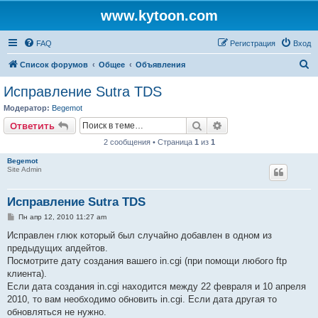
www.kytoon.com
FAQ
Регистрация
Вход
П
Список форумов
Общее
Объявления
о
Исправление Sutra TDS
и
Модератор:
Begemot
с
Поиск
Расширенный поис
Ответить
к
2 сообщения • Страница
1
из
1
Begemot
Site Admin
Исправление Sutra TDS
С
Пн апр 12, 2010 11:27 am
о
о
Исправлен глюк который был случайно добавлен в одном из
б
предыдущих апдейтов.
щ
е
Посмотрите дату создания вашего in.cgi (при помощи любого ftp
н
клиента).
и
е
Если дата создания in.cgi находится между 22 февраля и 10 апреля
2010, то вам необходимо обновить in.cgi. Если дата другая то
обновляться не нужно.