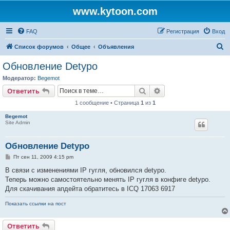
www.kytoon.com
FAQ
Регистрация
Вход
П
Список форумов
Общее
Объявления
о
Обновление Detypo
и
Модератор:
Begemot
с
Поиск
Расширенный поис
Ответить
к
1 сообщение • Страница
1
из
1
Begemot
Site Admin
Обновление Detypo
С
Пт сен 11, 2009 4:15 pm
о
о
В связи с изменениями IP гугля, обновился detypo.
б
Теперь можно самостоятельно менять IP гугля в конфиге detypo.
щ
е
Для скачивания апдейта обратитесь в ICQ 17063 6917
н
и
Показать ссылки на пост
е
Ответить