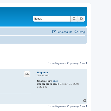
Поиск
Расширенный по
Регистрация
Вход
1 сообщение • Страница
1
из
1
Begemot
Site Admin
Сообщения:
1146
Зарегистрирован:
Вс май 01, 2005
3:20 pm
В
е
1 сообщение • Страница
1
из
1
р
н