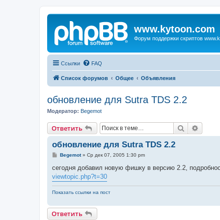
www.kytoon.com
Форум поддержки скриптов www.k
Ссылки
FAQ
Список форумов
Общее
Объявления
обновление для Sutra TDS 2.2
Модератор:
Begemot
Поиск
Расши
Ответить
обновление для Sutra TDS 2.2
С
Begemot
»
Ср дек 07, 2005 1:30 pm
о
о
сегодня добавил новую фишку в версию 2.2, подробнос
б
viewtopic.php?t=30
щ
е
н
Показать ссылки на пост
и
е
Ответить