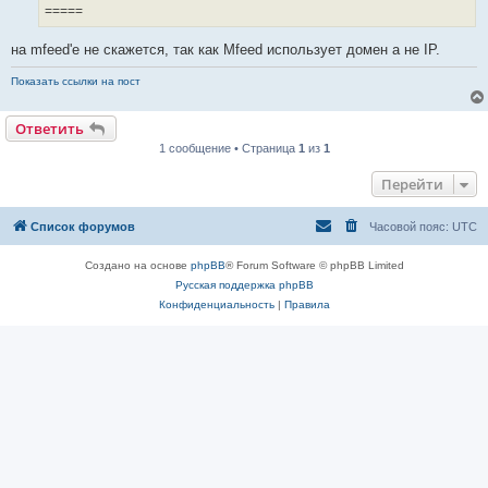
=====
на mfeed'е не скажется, так как Mfeed использует домен а не IP.
Показать ссылки на пост
Ответить
1 сообщение • Страница
1
из
1
Перейти
Список форумов
Часовой пояс:
UTC
Создано на основе
phpBB
® Forum Software © phpBB Limited
Русская поддержка phpBB
Конфиденциальность
|
Правила