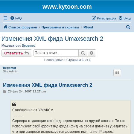
www.kytoon.com
FAQ
Регистрация
Вход
П
Список форумов
Программы и скрипты
Mfeed
о
Изменения XML фида Umaxsearch 2
и
Модератор:
Begemot
с
Поиск
Расширенный поис
Ответить
к
1 сообщение • Страница
1
из
1
Begemot
Site Admin
Изменения XML фида Umaxsearch 2
С
Сб фев 24, 2007 12:27 pm
о
о
б
щ
е
Сообщение от УМАКСА
н
=====
и
е
Сервера отдающие xml фид переведены на другой хостинг. Те кто
использует свой фронтэнд фида (фид на своем домене) убедитесь
что при запросе используется доменое имя , а не IP адрес.