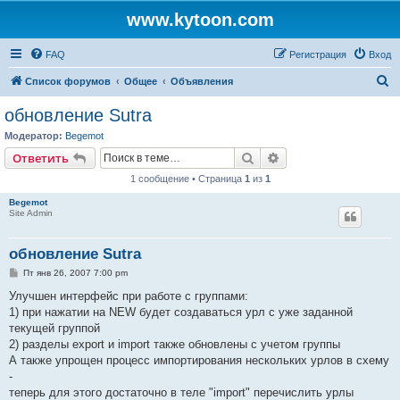
www.kytoon.com
FAQ
Регистрация
Вход
П
Список форумов
Общее
Объявления
о
обновление Sutra
и
Модератор:
Begemot
с
Поиск
Расширенный поис
Ответить
к
1 сообщение • Страница
1
из
1
Begemot
Site Admin
обновление Sutra
С
Пт янв 26, 2007 7:00 pm
о
о
Улучшен интерфейс при работе с группами:
б
1) при нажатии на NEW будет создаваться урл с уже заданной
щ
е
текущей группой
н
2) разделы export и import также обновлены с учетом группы
и
е
А также упрощен процесс импортирования нескольких урлов в схему
-
теперь для этого достаточно в теле "import" перечислить урлы