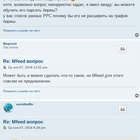
хотя, возможно вопрос некорректно задал, я имел ввиду: вы можете
обучить его парсить биржы?
у вас список разных PPC почему бы его не расширить на трафик
биржы
Показать ссылки на пост
Begemot
Site Admin
Re: Mfeed вопрос
С
Ср ноя 07, 2018 12:02 pm
о
о
Может быть и можно сделать что-то такое, но Mfeed для этого
б
совсем не предназначен.
щ
е
н
Показать ссылки на пост
и
е
worldtraffic
Re: Mfeed вопрос
С
Ср ноя 07, 2018 8:29 pm
о
о
б