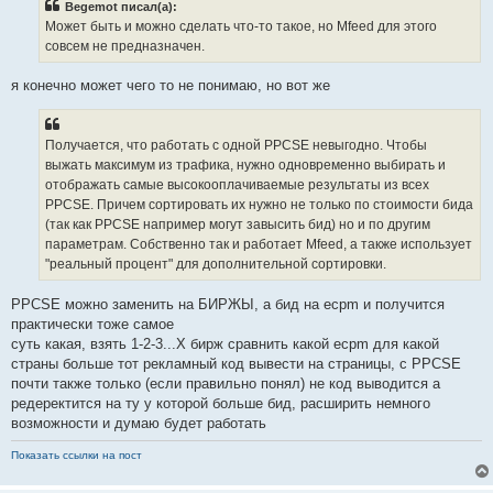
Begemot писал(а):
щ
е
Может быть и можно сделать что-то такое, но Mfeed для этого
н
совсем не предназначен.
и
е
я конечно может чего то не понимаю, но вот же
Получается, что работать с одной PPCSE невыгодно. Чтобы
выжать максимум из трафика, нужно одновременно выбирать и
отображать самые высокооплачиваемые результаты из всех
PPCSE. Причем сортировать их нужно не только по стоимости бида
(так как PPCSE например могут завысить бид) но и по другим
параметрам. Собственно так и работает Mfeed, а также использует
"реальный процент" для дополнительной сортировки.
PPCSE можно заменить на БИРЖЫ, а бид на ecpm и получится
практически тоже самое
суть какая, взять 1-2-3...Х бирж сравнить какой ecpm для какой
страны больше тот рекламный код вывести на страницы, с PPCSE
почти также только (если правильно понял) не код выводится а
редеректится на ту у которой больше бид, расширить немного
возможности и думаю будет работать
Показать ссылки на пост