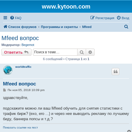
www.kytoon.com
FAQ
Регистрация
Вход
П
Список форумов
Программы и скрипты
Mfeed
о
Mfeed вопрос
и
Модератор:
Begemot
с
Поиск
Расширенный поис
Ответить
к
6 сообщений • Страница
1
из
1
worldtraffic
Mfeed вопрос
С
Пн ноя 05, 2018 10:09 pm
о
о
здравствуйте,
б
щ
е
подскажите можно ли ваш Mfeed обучить для снятия статистики с
н
трафик бирж? (exo, ero ...) и через нее выводить рекламу по лучшему
и
е
биду, баннера попсы и т.д.?
Показать ссылки на пост