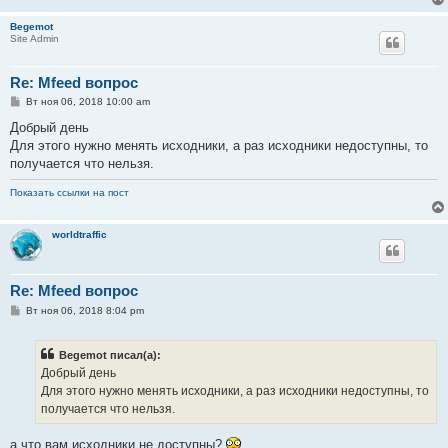
Begemot
Site Admin
Re: Mfeed вопрос
С
Вт ноя 06, 2018 10:00 am
о
о
Добрый день
б
Для этого нужно менять исходники, а раз исходники недоступны, то
щ
е
получается что нельзя.
н
и
Показать ссылки на пост
е
worldtraffic
Re: Mfeed вопрос
С
Вт ноя 06, 2018 8:04 pm
о
о
б
Begemot писал(а):
щ
е
Добрый день
н
Для этого нужно менять исходники, а раз исходники недоступны, то
и
е
получается что нельзя.
а что вам исходники не доступны?