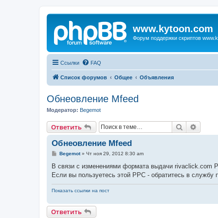
www.kytoon.com
Форум поддержки скриптов www.k
Ссылки
FAQ
Список форумов
Общее
Объявления
Обнеовление Mfeed
Модератор:
Begemot
Поиск
Расши
Ответить
Обнеовление Mfeed
С
Begemot
»
Чт ноя 29, 2012 8:30 am
о
о
В связи с изменениями формата выдачи rivaclick.com 
б
Если вы пользуетесь этой PPC - обратитесь в службу
щ
е
н
Показать ссылки на пост
и
е
Ответить