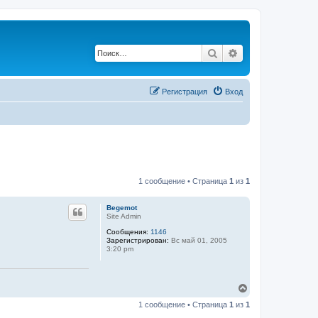
Поиск
Расширенный по
Регистрация
Вход
1 сообщение • Страница
1
из
1
Begemot
Site Admin
Сообщения:
1146
Зарегистрирован:
Вс май 01, 2005
3:20 pm
В
е
1 сообщение • Страница
1
из
1
р
н