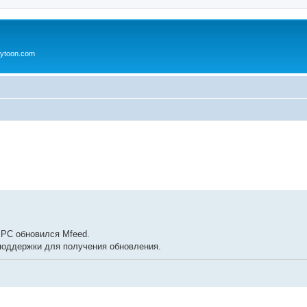
ytoon.com
ренный поиск
PPC обновился Mfeed.
 поддержки для получения обновления.