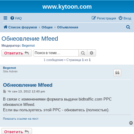
www.kytoon.com
FAQ
Регистрация
Вход
П
Список форумов
Общее
Объявления
о
Обнеовление Mfeed
и
Модератор:
Begemot
с
Поиск
Расширенный поис
Ответить
к
1 сообщение • Страница
1
из
1
Begemot
Site Admin
Обнеовление Mfeed
С
Чт сен 13, 2012 12:40 pm
о
о
В связи с изменениями формата выдачи bidtraffic.com PPC
б
обновился Mfeed.
щ
е
Если вы пользуетесь этой PPC - обновитесь (полностью).
н
и
Показать ссылки на пост
е
Ответить