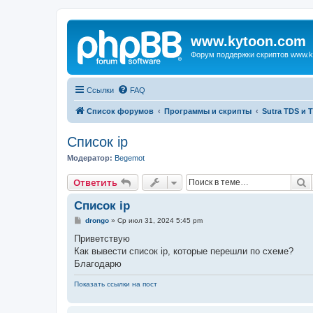
www.kytoon.com
Форум поддержки скриптов www.k
Ссылки
FAQ
Список форумов
Программы и скрипты
Sutra TDS и 
Список ip
Модератор:
Begemot
П
Ответить
Список ip
С
drongo
»
Ср июл 31, 2024 5:45 pm
о
о
Приветствую
б
Как вывести список ip, которые перешли по схеме?
щ
е
Благодарю
н
и
Показать ссылки на пост
е