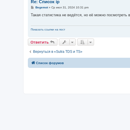
Re: Список ip
С
Begemot
»
Ср июл 31, 2024 10:31 pm
о
о
Такая статистика не ведётся, но её можно посмотреть в
б
щ
е
н
Показать ссылки на пост
и
е
Ответить
Вернуться в «Sutra TDS и TS»
Список форумов