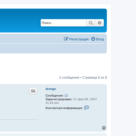
Поиск
Расширенный по
Регистрация
Вход
2 сообщения • Страница
1
из
1
drongo
Сообщения:
12
Зарегистрирован:
Чт фев 08, 2007
11:44 am
К
Контактная информация:
о
н
т
а
к
В
т
е
н
а