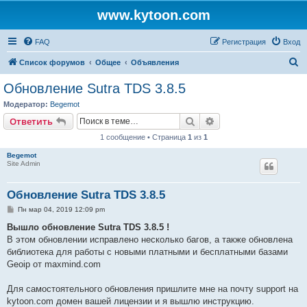
www.kytoon.com
FAQ
Регистрация
Вход
П
Список форумов
Общее
Объявления
о
Обновление Sutra TDS 3.8.5
и
Модератор:
Begemot
с
Поиск
Расширенный поис
Ответить
к
1 сообщение • Страница
1
из
1
Begemot
Site Admin
Обновление Sutra TDS 3.8.5
С
Пн мар 04, 2019 12:09 pm
о
о
Вышло обновление Sutra TDS 3.8.5 !
б
В этом обновлении исправлено несколько багов, а также обновлена
щ
е
библиотека для работы с новыми платными и бесплатными базами
н
Geoip от maxmind.com
и
е
Для самостоятельного обновления пришлите мне на почту support на
kytoon.com домен вашей лицензии и я вышлю инструкцию.