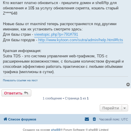
Кто желает платно обновиться - пришлите домен и shell/ftp для
обновления и 10$ за услугу обновления скрипта, кошель старый
Z****648
Новые базы от maxmind теперь распространяются под другими
именами, как их установить смотрите здесь:
Для базы стран -
viewtopic.php?p=791#791
Для базы городов -
http://www.kytoon.com/sutra/admin/help.html#fcts
Краткая информация:
Sutra TDS - это система управления web-трафиком, TDS с
расширенными возможностями, с большим количеством функций и
способная эффективно работать практически с любыми объёмами
трафика (миллионы в сутки).
Показать ссылки на пост
Ответить
1 сообщение • Страница
1
из
1
Перейти
Список форумов
Часовой пояс:
UTC
Создано на основе
phpBB
® Forum Software © phpBB Limited