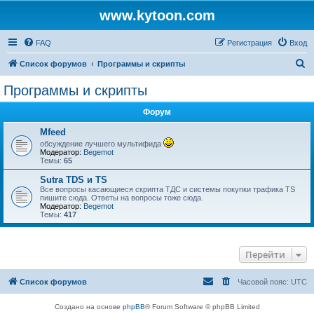
www.kytoon.com
FAQ
Регистрация
Вход
П
Список форумов
Программы и скрипты
о
Программы и скрипты
и
Форум
с
к
Mfeed
обсуждение лучшего мультифида
Модератор:
Begemot
Темы:
65
Sutra TDS и TS
Все вопросы касающиеся скрипта ТДС и системы покупки трафика TS
пишите сюда. Ответы на вопросы тоже сюда.
Модератор:
Begemot
Темы:
417
Перейти
Список форумов
Часовой пояс:
UTC
Создано на основе
phpBB
® Forum Software © phpBB Limited