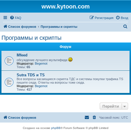
www.kytoon.com
FAQ
Регистрация
Вход
П
Список форумов
Программы и скрипты
о
Программы и скрипты
и
Форум
с
к
Mfeed
обсуждение лучшего мультифида
Модератор:
Begemot
Темы:
65
Sutra TDS и TS
Все вопросы касающиеся скрипта ТДС и системы покупки трафика TS
пишите сюда. Ответы на вопросы тоже сюда.
Модератор:
Begemot
Темы:
417
Перейти
Список форумов
Часовой пояс:
UTC
Создано на основе
phpBB
® Forum Software © phpBB Limited