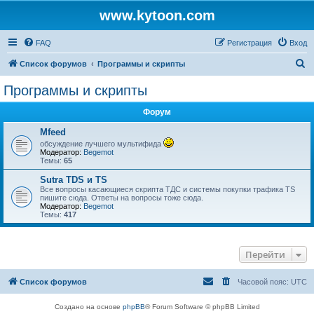
www.kytoon.com
FAQ
Регистрация
Вход
П
Список форумов
Программы и скрипты
о
Программы и скрипты
и
Форум
с
к
Mfeed
обсуждение лучшего мультифида
Модератор:
Begemot
Темы:
65
Sutra TDS и TS
Все вопросы касающиеся скрипта ТДС и системы покупки трафика TS
пишите сюда. Ответы на вопросы тоже сюда.
Модератор:
Begemot
Темы:
417
Перейти
Список форумов
Часовой пояс:
UTC
Создано на основе
phpBB
® Forum Software © phpBB Limited