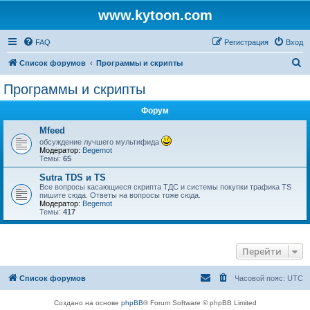
www.kytoon.com
FAQ
Регистрация
Вход
П
Список форумов
Программы и скрипты
о
Программы и скрипты
и
Форум
с
к
Mfeed
обсуждение лучшего мультифида
Модератор:
Begemot
Темы:
65
Sutra TDS и TS
Все вопросы касающиеся скрипта ТДС и системы покупки трафика TS
пишите сюда. Ответы на вопросы тоже сюда.
Модератор:
Begemot
Темы:
417
Перейти
Список форумов
Часовой пояс:
UTC
Создано на основе
phpBB
® Forum Software © phpBB Limited