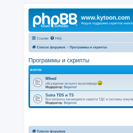
www.kytoon.com
Форум поддержки скриптов www.k
Ссылки
FAQ
Список форумов
Программы и скрипты
Программы и скрипты
ФОРУМ
Mfeed
обсуждение лучшего мультифида
Модератор:
Begemot
Sutra TDS и TS
Все вопросы касающиеся скрипта ТДС и системы покупк
Модератор:
Begemot
Список форумов