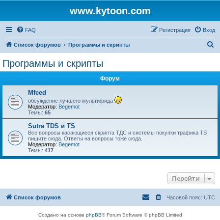
www.kytoon.com
FAQ
Регистрация
Вход
П
Список форумов
Программы и скрипты
о
Программы и скрипты
и
Форум
с
к
Mfeed
обсуждение лучшего мультифида
Модератор:
Begemot
Темы:
65
Sutra TDS и TS
Все вопросы касающиеся скрипта ТДС и системы покупки трафика TS
пишите сюда. Ответы на вопросы тоже сюда.
Модератор:
Begemot
Темы:
417
Перейти
Список форумов
Часовой пояс:
UTC
Создано на основе
phpBB
® Forum Software © phpBB Limited