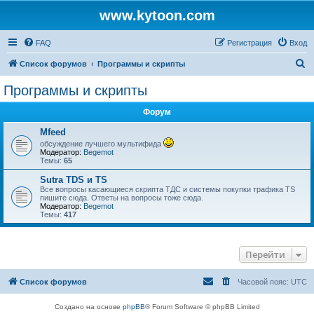
www.kytoon.com
FAQ
Регистрация
Вход
П
Список форумов
Программы и скрипты
о
Программы и скрипты
и
Форум
с
к
Mfeed
обсуждение лучшего мультифида
Модератор:
Begemot
Темы:
65
Sutra TDS и TS
Все вопросы касающиеся скрипта ТДС и системы покупки трафика TS
пишите сюда. Ответы на вопросы тоже сюда.
Модератор:
Begemot
Темы:
417
Перейти
Список форумов
Часовой пояс:
UTC
Создано на основе
phpBB
® Forum Software © phpBB Limited