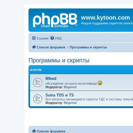
www.kytoon.com
Форум поддержки скриптов www.k
Ссылки
FAQ
Список форумов
Программы и скрипты
Программы и скрипты
ФОРУМ
Mfeed
обсуждение лучшего мультифида
Модератор:
Begemot
Sutra TDS и TS
Все вопросы касающиеся скрипта ТДС и системы покупк
Модератор:
Begemot
Список форумов