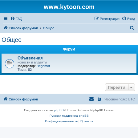
www.kytoon.com
FAQ
Регистрация
Вход
П
Список форумов
Общее
о
Общее
и
Форум
с
к
Объявления
новости и апдейты
Модератор:
Begemot
Темы:
82
Перейти
Список форумов
Часовой пояс:
UTC
Создано на основе
phpBB
® Forum Software © phpBB Limited
Русская поддержка phpBB
Конфиденциальность
|
Правила