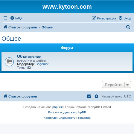
www.kytoon.com
FAQ
Регистрация
Вход
П
Список форумов
Общее
о
Общее
и
Форум
с
к
Объявления
новости и апдейты
Модератор:
Begemot
Темы:
82
Перейти
Список форумов
Часовой пояс:
UTC
Создано на основе
phpBB
® Forum Software © phpBB Limited
Русская поддержка phpBB
Конфиденциальность
|
Правила