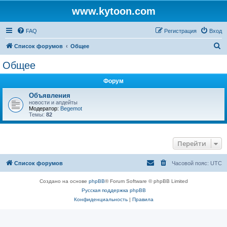
www.kytoon.com
FAQ
Регистрация
Вход
П
Список форумов
Общее
о
Общее
и
Форум
с
к
Объявления
новости и апдейты
Модератор:
Begemot
Темы:
82
Перейти
Список форумов
Часовой пояс:
UTC
Создано на основе
phpBB
® Forum Software © phpBB Limited
Русская поддержка phpBB
Конфиденциальность
|
Правила