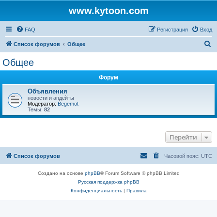
www.kytoon.com
FAQ
Регистрация
Вход
П
Список форумов
Общее
о
Общее
и
Форум
с
к
Объявления
новости и апдейты
Модератор:
Begemot
Темы:
82
Перейти
Список форумов
Часовой пояс:
UTC
Создано на основе
phpBB
® Forum Software © phpBB Limited
Русская поддержка phpBB
Конфиденциальность
|
Правила