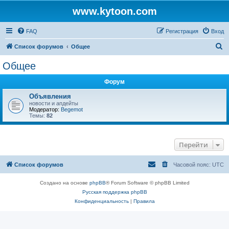
www.kytoon.com
FAQ
Регистрация
Вход
П
Список форумов
Общее
о
Общее
и
Форум
с
к
Объявления
новости и апдейты
Модератор:
Begemot
Темы:
82
Перейти
Список форумов
Часовой пояс:
UTC
Создано на основе
phpBB
® Forum Software © phpBB Limited
Русская поддержка phpBB
Конфиденциальность
|
Правила