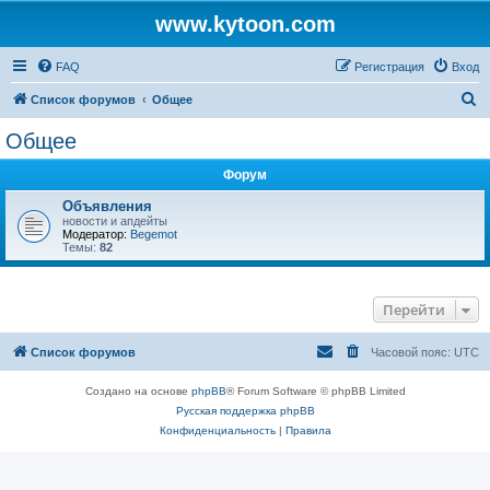
www.kytoon.com
FAQ
Регистрация
Вход
П
Список форумов
Общее
о
Общее
и
Форум
с
к
Объявления
новости и апдейты
Модератор:
Begemot
Темы:
82
Перейти
Список форумов
Часовой пояс:
UTC
Создано на основе
phpBB
® Forum Software © phpBB Limited
Русская поддержка phpBB
Конфиденциальность
|
Правила