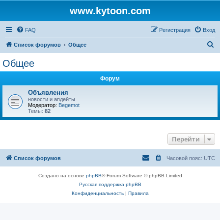
www.kytoon.com
FAQ
Регистрация
Вход
П
Список форумов
Общее
о
Общее
и
Форум
с
к
Объявления
новости и апдейты
Модератор:
Begemot
Темы:
82
Перейти
Список форумов
Часовой пояс:
UTC
Создано на основе
phpBB
® Forum Software © phpBB Limited
Русская поддержка phpBB
Конфиденциальность
|
Правила