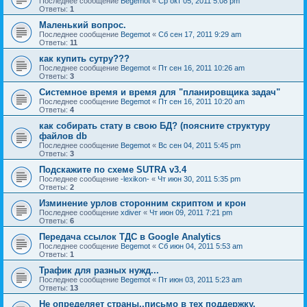
Последнее сообщение
Begemot
«
Ср окт 05, 2011 5:08 pm
Ответы:
1
Маленький вопрос.
Последнее сообщение
Begemot
«
Сб сен 17, 2011 9:29 am
Ответы:
11
как купить сутру???
Последнее сообщение
Begemot
«
Пт сен 16, 2011 10:26 am
Ответы:
3
Системное время и время для "планировщика задач"
Последнее сообщение
Begemot
«
Пт сен 16, 2011 10:20 am
Ответы:
4
как собирать стату в свою БД? (поясните структуру
файлов db
Последнее сообщение
Begemot
«
Вс сен 04, 2011 5:45 pm
Ответы:
3
Подскажите по схеме SUTRA v3.4
Последнее сообщение
-lexikon-
«
Чт июн 30, 2011 5:35 pm
Ответы:
2
Изминение урлов сторонним скриптом и крон
Последнее сообщение
xdiver
«
Чт июн 09, 2011 7:21 pm
Ответы:
6
Передача ссылок ТДС в Google Analytics
Последнее сообщение
Begemot
«
Сб июн 04, 2011 5:53 am
Ответы:
1
Трафик для разных нужд...
Последнее сообщение
Begemot
«
Пт июн 03, 2011 5:23 am
Ответы:
13
Не определяет страны..письмо в тех поддержку.