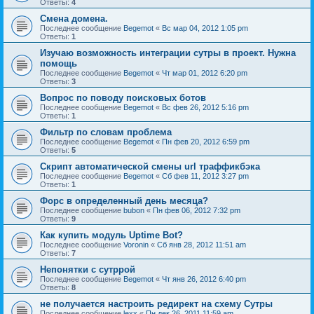
Ответы:
4
Смена домена.
Последнее сообщение
Begemot
«
Вс мар 04, 2012 1:05 pm
Ответы:
1
Изучаю возможность интеграции сутры в проект. Нужна
помощь
Последнее сообщение
Begemot
«
Чт мар 01, 2012 6:20 pm
Ответы:
3
Вопрос по поводу поисковых ботов
Последнее сообщение
Begemot
«
Вс фев 26, 2012 5:16 pm
Ответы:
1
Фильтр по словам проблема
Последнее сообщение
Begemot
«
Пн фев 20, 2012 6:59 pm
Ответы:
5
Скрипт автоматической смены url траффикбэка
Последнее сообщение
Begemot
«
Сб фев 11, 2012 3:27 pm
Ответы:
1
Форс в определенный день месяца?
Последнее сообщение
bubon
«
Пн фев 06, 2012 7:32 pm
Ответы:
9
Как купить модуль Uptime Bot?
Последнее сообщение
Voronin
«
Сб янв 28, 2012 11:51 am
Ответы:
7
Непонятки с сутррой
Последнее сообщение
Begemot
«
Чт янв 26, 2012 6:40 pm
Ответы:
8
не получается настроить редирект на схему Сутры
Последнее сообщение
lexx
«
Пн дек 26, 2011 11:59 am