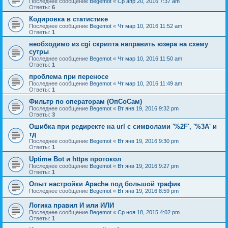
Последнее сообщение
Begemot
«
Ср апр 20, 2016 7:37 am
Ответы:
6
Кодировка в статистике
Последнее сообщение
Begemot
«
Чт мар 10, 2016 11:52 am
Ответы:
1
необходимо из cgi скрипта направить юзера на схему
сутры
Последнее сообщение
Begemot
«
Чт мар 10, 2016 11:50 am
Ответы:
1
проблема при переносе
Последнее сообщение
Begemot
«
Чт мар 10, 2016 11:49 am
Ответы:
1
Фильтр по операторам (ОпСоСам)
Последнее сообщение
Begemot
«
Вт янв 19, 2016 9:32 pm
Ответы:
3
Ошибка при редиректе на url с символами '%2F', '%3А' и
тд
Последнее сообщение
Begemot
«
Вт янв 19, 2016 9:30 pm
Ответы:
1
Uptime Bot и https протокол
Последнее сообщение
Begemot
«
Вт янв 19, 2016 9:27 pm
Ответы:
1
Опыт настройки Apache под большой трафик
Последнее сообщение
Begemot
«
Вт янв 19, 2016 8:59 pm
Логика правил И или ИЛИ
Последнее сообщение
Begemot
«
Ср ноя 18, 2015 4:02 pm
Ответы:
1