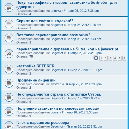
Покупка трафика с тизеров, статистика бот/небот для
адвертов
Последнее сообщение
erimiya
«
Чт апр 05, 2012 7:36 pm
Ответы:
4
Скрипт для софта и кодеков!?
Последнее сообщение
Begemot
«
Чт апр 05, 2012 1:26 pm
Ответы:
7
Вот такое перенаправление возможно?
Последнее сообщение
Begemot
«
Вт апр 03, 2012 9:44 am
Ответы:
1
перенаправление с дорвеев на Sutra, код на javascript
Последнее сообщение
Begemot
«
Пн апр 02, 2012 4:18 pm
Ответы:
75
1
2
3
4
5
6
настройка REFERER
Последнее сообщение
Begemot
«
Пн мар 26, 2012 1:31 pm
Ответы:
1
Продление лицензии
Последнее сообщение
Yastreb
«
Чт мар 22, 2012 12:38 pm
Ответы:
2
Не определяются страна с статистике Сутры.
Последнее сообщение
Begemot
«
Пн мар 19, 2012 8:22 am
Ответы:
9
Получение статистики по ключевым словам
Последнее сообщение
doors
«
Пт мар 16, 2012 3:38 pm
Ответы:
6
Глюк с парсингом реферера
Последнее сообщение
Begemot
«
Пт мар 16, 2012 1:51 pm