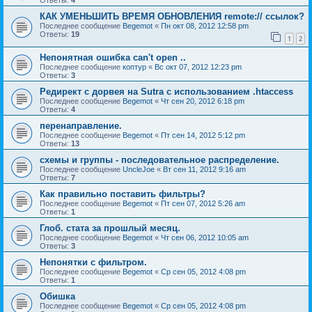
Ответы:
4
КАК УМЕНЬШИТЬ ВРЕМЯ ОБНОВЛЕНИЯ remote:// ссылок?
Последнее сообщение
Begemot
«
Пн окт 08, 2012 12:58 pm
Ответы:
19
1
2
Непонятная ошибка can't open ..
Последнее сообщение
коптур
«
Вс окт 07, 2012 12:23 pm
Ответы:
3
Редирект с дорвея на Sutra с использованием .htaccess
Последнее сообщение
Begemot
«
Чт сен 20, 2012 6:18 pm
Ответы:
4
перенаправление.
Последнее сообщение
Begemot
«
Пт сен 14, 2012 5:12 pm
Ответы:
13
схемы и группы - последовательное распределение.
Последнее сообщение
UncleJoe
«
Вт сен 11, 2012 9:16 am
Ответы:
7
Как правильно поставить фильтры?
Последнее сообщение
Begemot
«
Пт сен 07, 2012 5:26 am
Ответы:
1
Глоб. стата за прошлый месяц.
Последнее сообщение
Begemot
«
Чт сен 06, 2012 10:05 am
Ответы:
3
Непонятки с фильтром.
Последнее сообщение
Begemot
«
Ср сен 05, 2012 4:08 pm
Ответы:
1
Обишка
Последнее сообщение
Begemot
«
Ср сен 05, 2012 4:08 pm