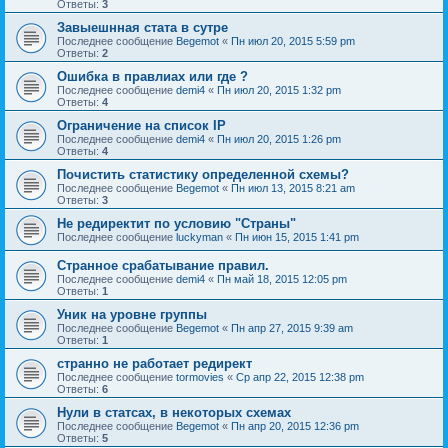
Ответы:
3
Завыешнная стата в сутре
Последнее сообщение
Begemot
«
Пн июл 20, 2015 5:59 pm
Ответы:
2
Ошибка в правлиах или где ?
Последнее сообщение
demi4
«
Пн июл 20, 2015 1:32 pm
Ответы:
4
Ограничение на список IP
Последнее сообщение
demi4
«
Пн июл 20, 2015 1:26 pm
Ответы:
4
Почистить статистику определенной схемы?
Последнее сообщение
Begemot
«
Пн июл 13, 2015 8:21 am
Ответы:
3
Не редиректит по условию "Страны"
Последнее сообщение
luckyman
«
Пн июн 15, 2015 1:41 pm
Странное срабатывание правил.
Последнее сообщение
demi4
«
Пн май 18, 2015 12:05 pm
Ответы:
1
Уник на уровне группы
Последнее сообщение
Begemot
«
Пн апр 27, 2015 9:39 am
Ответы:
1
странно не работает редирект
Последнее сообщение
tormovies
«
Ср апр 22, 2015 12:38 pm
Ответы:
6
Нули в статсах, в некоторых схемах
Последнее сообщение
Begemot
«
Пн апр 20, 2015 12:36 pm
Ответы:
5