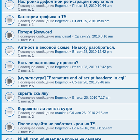
Настройка дефолтной регистрации покупателя
Последнее сообщение
Begemot
«
Пн окт 18, 2010 10:44 am
Ответы:
1
Категории трафика в TS
Последнее сообщение
Begemot
«
Пт окт 15, 2010 8:38 am
Ответы:
1
Потеря $keyword
Последнее сообщение
anandasat
«
Ср сен 29, 2010 8:10 am
Ответы:
3
Антибот в весовой схеме. Не могу разобраться.
Последнее сообщение
Begemot
«
Вт сен 28, 2010 12:42 pm
Ответы:
1
Есть ли партнерка у проекта?
Последнее сообщение
Begemot
«
Вт сен 28, 2010 12:42 pm
Ответы:
1
[мультисутра] "Premature end of script headers: in.cgi"
Последнее сообщение
Begemot
«
Сб авг 28, 2010 9:46 am
Ответы:
5
скрыть ссылку
Последнее сообщение
Begemot
«
Вт июл 20, 2010 7:17 am
Ответы:
3
Корректен ли линк в сутре
Последнее сообщение
crauler
«
Сб июн 26, 2010 2:15 am
Ответы:
2
После апдейта не работает крон на TS
Последнее сообщение
Begemot
«
Вс май 16, 2010 11:29 am
Ответы:
7
killall cron убивает все кроны на серваке