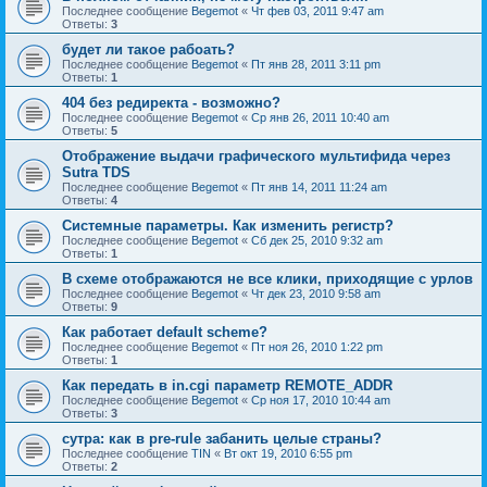
Последнее сообщение
Begemot
«
Чт фев 03, 2011 9:47 am
Ответы:
3
будет ли такое рабоать?
Последнее сообщение
Begemot
«
Пт янв 28, 2011 3:11 pm
Ответы:
1
404 без редиректа - возможно?
Последнее сообщение
Begemot
«
Ср янв 26, 2011 10:40 am
Ответы:
5
Отображение выдачи графического мультифида через
Sutra TDS
Последнее сообщение
Begemot
«
Пт янв 14, 2011 11:24 am
Ответы:
4
Системные параметры. Как изменить регистр?
Последнее сообщение
Begemot
«
Сб дек 25, 2010 9:32 am
Ответы:
1
В схеме отображаются не все клики, приходящие с урлов
Последнее сообщение
Begemot
«
Чт дек 23, 2010 9:58 am
Ответы:
9
Как работает default scheme?
Последнее сообщение
Begemot
«
Пт ноя 26, 2010 1:22 pm
Ответы:
1
Как передать в in.cgi параметр REMOTE_ADDR
Последнее сообщение
Begemot
«
Ср ноя 17, 2010 10:44 am
Ответы:
3
сутра: как в pre-rule забанить целые страны?
Последнее сообщение
TIN
«
Вт окт 19, 2010 6:55 pm
Ответы:
2