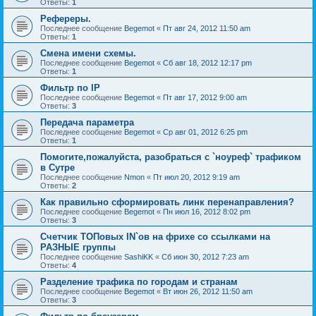
Ответы:
1
Рефереры.
Последнее сообщение
Begemot
«
Пт авг 24, 2012 11:50 am
Ответы:
1
Смена имени схемы.
Последнее сообщение
Begemot
«
Сб авг 18, 2012 12:17 pm
Ответы:
1
Фильтр по IP
Последнее сообщение
Begemot
«
Пт авг 17, 2012 9:00 am
Ответы:
3
Передача параметра
Последнее сообщение
Begemot
«
Ср авг 01, 2012 6:25 pm
Ответы:
1
Помогите,пожалуйста, разобраться с `ноуреф` трафиком
в Сутре
Последнее сообщение
Nmon
«
Пт июл 20, 2012 9:19 am
Ответы:
2
Как правильно сформировать линк перенаправления?
Последнее сообщение
Begemot
«
Пн июл 16, 2012 8:02 pm
Ответы:
3
Счетчик ТОПовых IN`ов на фрихе со ссылками на
РАЗНЫЕ группы
Последнее сообщение
SashiKK
«
Сб июн 30, 2012 7:23 am
Ответы:
4
Разделение трафика по городам и странам
Последнее сообщение
Begemot
«
Вт июн 26, 2012 11:50 am
Ответы:
3