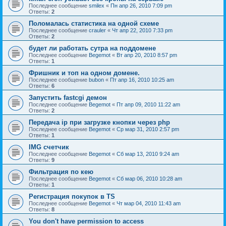
Последнее сообщение
smilex
«
Пн апр 26, 2010 7:09 pm
Ответы:
2
Поломалась статистика на одной схеме
Последнее сообщение
crauler
«
Чт апр 22, 2010 7:33 pm
Ответы:
2
будет ли работать сутра на поддомене
Последнее сообщение
Begemot
«
Вт апр 20, 2010 8:57 pm
Ответы:
1
Фришник и топ на одном домене.
Последнее сообщение
bubon
«
Пт апр 16, 2010 10:25 am
Ответы:
6
Запустить fastcgi демон
Последнее сообщение
Begemot
«
Пт апр 09, 2010 11:22 am
Ответы:
2
Передача ip при загрузке кнопки через php
Последнее сообщение
Begemot
«
Ср мар 31, 2010 2:57 pm
Ответы:
1
IMG счетчик
Последнее сообщение
Begemot
«
Сб мар 13, 2010 9:24 am
Ответы:
9
Фильтрация по кею
Последнее сообщение
Begemot
«
Сб мар 06, 2010 10:28 am
Ответы:
1
Регистрация покупок в ТS
Последнее сообщение
Begemot
«
Чт мар 04, 2010 11:43 am
Ответы:
8
You don't have permission to access