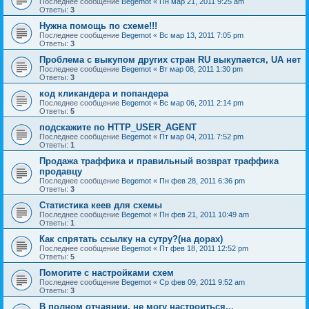
Последнее сообщение
Begemot
«
Пн мар 21, 2011 9:25 am
Ответы:
3
Нужна помощь по схеме!!!
Последнее сообщение
Begemot
«
Вс мар 13, 2011 7:05 pm
Ответы:
3
Проблема с выкупом других стран RU выкупается, UA нет
Последнее сообщение
Begemot
«
Вт мар 08, 2011 1:30 pm
Ответы:
3
код кликандера и попандера
Последнее сообщение
Begemot
«
Вс мар 06, 2011 2:14 pm
Ответы:
5
подскажите по HTTP_USER_AGENT
Последнее сообщение
Begemot
«
Пт мар 04, 2011 7:52 pm
Ответы:
1
Продажа траффика и правильный возврат траффика
продавцу
Последнее сообщение
Begemot
«
Пн фев 28, 2011 6:36 pm
Ответы:
3
Статистика кеев для схемы
Последнее сообщение
Begemot
«
Пн фев 21, 2011 10:49 am
Ответы:
1
Как спрятать ссылку на сутру?(на дорах)
Последнее сообщение
Begemot
«
Пт фев 18, 2011 12:52 pm
Ответы:
5
Помогите с настройками схем
Последнее сообщение
Begemot
«
Ср фев 09, 2011 9:52 am
Ответы:
3
В полном отчаянии, не могу настроиться...