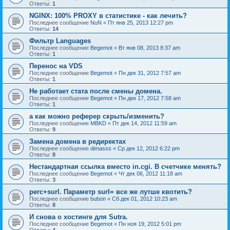
Ответы:
1
NGINX: 100% PROXY в статистике - как лечить?
Последнее сообщение
NuN
«
Пт янв 25, 2013 12:27 pm
Ответы:
14
Фильтр Languages
Последнее сообщение
Begemot
«
Вт янв 08, 2013 8:37 am
Ответы:
1
Перенос на VDS
Последнее сообщение
Begemot
«
Пн дек 31, 2012 7:57 am
Ответы:
1
Не работает стата после смены домена.
Последнее сообщение
Begemot
«
Пн дек 17, 2012 7:58 am
Ответы:
1
а как можно реферер скрыть/изменить?
Последнее сообщение
MBKD
«
Пт дек 14, 2012 11:59 am
Ответы:
9
Замена домена в редиректах
Последнее сообщение
dimasss
«
Ср дек 12, 2012 6:22 pm
Ответы:
8
Нестандартная ссылка вместо in.cgi. В счетчике менять?
Последнее сообщение
Begemot
«
Чт дек 06, 2012 11:18 am
Ответы:
3
perc+surl. Параметр surl= все же лутше квотить?
Последнее сообщение
bubon
«
Сб дек 01, 2012 10:23 am
Ответы:
8
И снова о хостинге для Sutra.
Последнее сообщение
Begemot
«
Пн ноя 19, 2012 5:01 pm