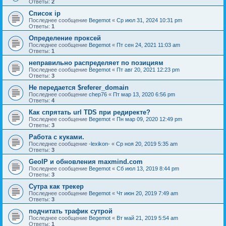
Ответы:
2
Список ip
Последнее сообщение
Begemot
«
Ср июл 31, 2024 10:31 pm
Ответы:
1
Определение проксей
Последнее сообщение
Begemot
«
Пт сен 24, 2021 11:03 am
Ответы:
1
неправильно распределяет по позициям
Последнее сообщение
Begemot
«
Пт авг 20, 2021 12:23 pm
Ответы:
3
Не передается $referer_domain
Последнее сообщение
chep76
«
Пт мар 13, 2020 6:56 pm
Ответы:
4
Как спрятать url TDS при редиректе?
Последнее сообщение
Begemot
«
Пн мар 09, 2020 12:49 pm
Ответы:
3
Работа с куками.
Последнее сообщение
-lexikon-
«
Ср ноя 20, 2019 5:35 am
Ответы:
3
GeoIP и обновления maxmind.com
Последнее сообщение
Begemot
«
Сб июл 13, 2019 8:44 pm
Ответы:
3
Сутра как трекер
Последнее сообщение
Begemot
«
Чт июн 20, 2019 7:49 am
Ответы:
3
подчитать трафик сутрой
Последнее сообщение
Begemot
«
Вт май 21, 2019 5:54 am
Ответы:
1