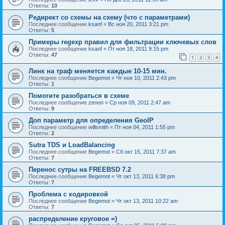
Ответы:
10
Редирект со схемы на схему (что с параметрами)
Последнее сообщение
ksanf
«
Вс ноя 20, 2011 3:21 pm
Ответы:
5
Примеры regexp правил для фильтрации ключевых слов
Последнее сообщение
ksanf
«
Пт ноя 18, 2011 9:15 pm
Ответы:
47
1
2
3
4
Линк на траф меняется каждые 10-15 мин.
Последнее сообщение
Begemot
«
Чт ноя 10, 2011 2:43 pm
Ответы:
1
Помогите разобраться в схеме
Последнее сообщение
zenon
«
Ср ноя 09, 2011 2:47 am
Ответы:
9
Доп параметр для определения GeoIP
Последнее сообщение
willsmith
«
Пт ноя 04, 2011 1:55 pm
Ответы:
2
Sutra TDS и LoadBalancing
Последнее сообщение
Begemot
«
Сб окт 15, 2011 7:37 am
Ответы:
7
Перенос сутры на FREEBSD 7.2
Последнее сообщение
Begemot
«
Чт окт 13, 2011 6:38 pm
Ответы:
7
Проблема с кодировкой
Последнее сообщение
Begemot
«
Чт окт 13, 2011 10:22 am
Ответы:
7
распределение круговое =)