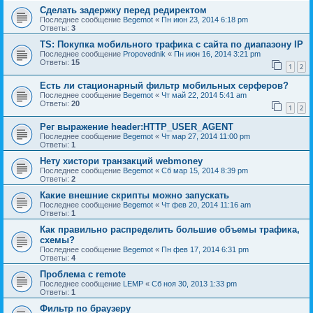
Сделать задержку перед редиректом
Последнее сообщение
Begemot
«
Пн июн 23, 2014 6:18 pm
Ответы:
3
TS: Покупка мобильного трафика с сайта по диапазону IP
Последнее сообщение
Propovednik
«
Пн июн 16, 2014 3:21 pm
Ответы:
15
1
2
Есть ли стационарный фильтр мобильных серферов?
Последнее сообщение
Begemot
«
Чт май 22, 2014 5:41 am
Ответы:
20
1
2
Рег выражение header:HTTP_USER_AGENT
Последнее сообщение
Begemot
«
Чт мар 27, 2014 11:00 pm
Ответы:
1
Нету хистори транзакций webmoney
Последнее сообщение
Begemot
«
Сб мар 15, 2014 8:39 pm
Ответы:
2
Какие внешние скрипты можно запускать
Последнее сообщение
Begemot
«
Чт фев 20, 2014 11:16 am
Ответы:
1
Как правильно распределить большие объемы трафика,
схемы?
Последнее сообщение
Begemot
«
Пн фев 17, 2014 6:31 pm
Ответы:
4
Проблема с remote
Последнее сообщение
LEMP
«
Сб ноя 30, 2013 1:33 pm
Ответы:
1
Фильтр по браузеру