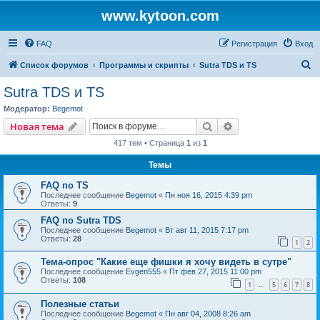
www.kytoon.com
FAQ
Регистрация
Вход
П
Список форумов
Программы и скрипты
Sutra TDS и TS
о
Sutra TDS и TS
и
Модератор:
Begemot
с
Поиск
Расширенный пои
Новая тема
к
417 тем • Страница
1
из
1
Темы
FAQ по TS
Последнее сообщение
Begemot
«
Пн ноя 16, 2015 4:39 pm
Ответы:
9
FAQ по Sutra TDS
Последнее сообщение
Begemot
«
Вт авг 11, 2015 7:17 pm
Ответы:
28
1
2
Тема-опрос "Какие еще фишки я хочу видеть в сутре"
Последнее сообщение
Evgen555
«
Пт фев 27, 2015 11:00 pm
Ответы:
108
1
5
6
7
8
…
Полезные статьи
Последнее сообщение
Begemot
«
Пн авг 04, 2008 8:26 am