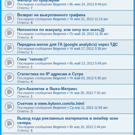
Фильтр по браузерам
Последнее сообщение
Begemot
«
Вс июн 24, 2012 8:49 pm
Ответы:
7
Возврат не выкупленного трафика
Последнее сообщение
Begemot
«
Чт июн 21, 2012 11:14 am
Ответы:
5
Непонятки по мануалу, или хочу все знать)))
Последнее сообщение
Begemot
«
Пт май 18, 2012 11:36 am
Ответы:
4
Передача меток для ГА (google analytics) через ТДС
Последнее сообщение
Begemot
«
Чт май 17, 2012 3:38 pm
Ответы:
1
Глюк "remote://"
Последнее сообщение
Begemot
«
Вс май 13, 2012 5:49 pm
Ответы:
1
Статистика по IP адресам в Сутре
Последнее сообщение
Begemot
«
Чт май 03, 2012 5:35 pm
Ответы:
4
Гугл-Аналитик и Яшко-Метрикс
Последнее сообщение
Begemot
«
Чт апр 26, 2012 7:32 am
Ответы:
1
Счетчик в www.kytoon.com/ts.html
Последнее сообщение
Begemot
«
Ср апр 11, 2012 11:56 am
Ответы:
3
Вывод кода рекламных материалов в мембер зоне
селера.
Последнее сообщение
Begemot
«
Вт апр 10, 2012 2:44 pm
Ответы:
5