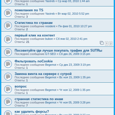
Последнее сообщение
Yastreb
«
Ср мар 03, 2010 1:44 am
Ответы:
1
пожелания по TS
Последнее сообщение
Yastreb
«
Вт мар 02, 2010 5:52 pm
Ответы:
3
Статистика по странам
Последнее сообщение
resident
«
Пн фев 01, 2010 10:27 pm
Ответы:
2
первый клик на контент
Последнее сообщение
bubon
«
Сб янв 02, 2010 2:41 pm
Ответы:
21
1
2
Посоветуйте где лучше покупать трафик для SUTRы
Последнее сообщение
GT-SEO
«
Сб дек 26, 2009 3:15 pm
Фильтровать noCookie
Последнее сообщение
Begemot
«
Ср дек 23, 2009 3:19 pm
Ответы:
1
Замена винта на сервере с сутрой
Последнее сообщение
Begemot
«
Вс ноя 15, 2009 1:35 pm
Ответы:
1
вопрос
Последнее сообщение
Begemot
«
Чт ноя 12, 2009 1:35 pm
Ответы:
1
странная статистика по инам
Последнее сообщение
Begemot
«
Чт ноя 05, 2009 3:28 pm
Ответы:
7
как удалить форсы?
Последнее сообщение
Begemot
«
Вт ноя 03, 2009 3:27 pm