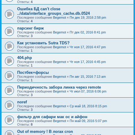
Ответы:
4
Ошибка БД can't close
../data/interface_groups_cache.db.0524
Последнее сообщение
Begemot
«
Пн дек 19, 2016 2:58 pm
Ответы:
4
парсинг бирж
Последнее сообщение
Begemot
«
Пт дек 02, 2016 8:41 pm
Ответы:
3
Как установить Sutra TDS?
Последнее сообщение
Begemot
«
Чт ноя 17, 2016 4:47 pm
Ответы:
1
404.php
Последнее сообщение
Begemot
«
Чт ноя 17, 2016 4:45 pm
Ответы:
1
Постбек+форсы
Последнее сообщение
Begemot
«
Пн авг 15, 2016 7:13 am
Ответы:
1
Периодичность забора линка через remote
Последнее сообщение
Begemot
«
Чт июл 07, 2016 6:06 pm
Ответы:
3
noref
Последнее сообщение
Begemot
«
Ср май 18, 2016 8:15 pm
Ответы:
3
фильтр для сафари мак ос и айфон
Последнее сообщение
Begemot
«
Пн май 09, 2016 5:07 pm
Ответы:
8
Out of memory ! В логах cron