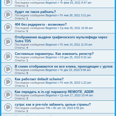
Последнее сообщение
Begemot
«
Чт фев 03, 2011 9:47 am
Ответы:
3
будет ли такое рабоать?
Последнее сообщение
Begemot
«
Пт янв 28, 2011 3:11 pm
Ответы:
1
404 без редиректа - возможно?
Последнее сообщение
Begemot
«
Ср янв 26, 2011 10:40 am
Ответы:
5
Отображение выдачи графического мультифида через
Sutra TDS
Последнее сообщение
Begemot
«
Пт янв 14, 2011 11:24 am
Ответы:
4
Системные параметры. Как изменить регистр?
Последнее сообщение
Begemot
«
Сб дек 25, 2010 9:32 am
Ответы:
1
В схеме отображаются не все клики, приходящие с урлов
Последнее сообщение
Begemot
«
Чт дек 23, 2010 9:58 am
Ответы:
9
Как работает default scheme?
Последнее сообщение
Begemot
«
Пт ноя 26, 2010 1:22 pm
Ответы:
1
Как передать в in.cgi параметр REMOTE_ADDR
Последнее сообщение
Begemot
«
Ср ноя 17, 2010 10:44 am
Ответы:
3
сутра: как в pre-rule забанить целые страны?
Последнее сообщение
TIN
«
Вт окт 19, 2010 6:55 pm
Ответы:
2