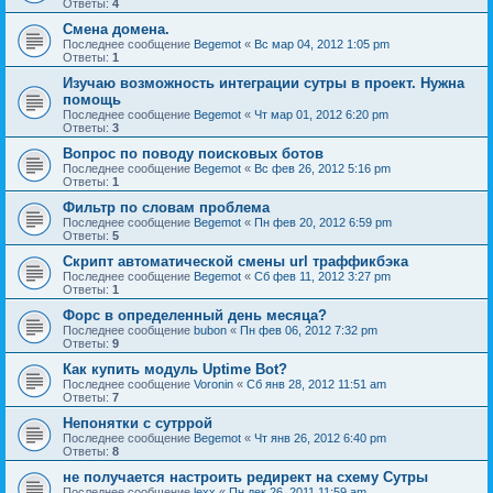
Ответы:
4
Смена домена.
Последнее сообщение
Begemot
«
Вс мар 04, 2012 1:05 pm
Ответы:
1
Изучаю возможность интеграции сутры в проект. Нужна
помощь
Последнее сообщение
Begemot
«
Чт мар 01, 2012 6:20 pm
Ответы:
3
Вопрос по поводу поисковых ботов
Последнее сообщение
Begemot
«
Вс фев 26, 2012 5:16 pm
Ответы:
1
Фильтр по словам проблема
Последнее сообщение
Begemot
«
Пн фев 20, 2012 6:59 pm
Ответы:
5
Скрипт автоматической смены url траффикбэка
Последнее сообщение
Begemot
«
Сб фев 11, 2012 3:27 pm
Ответы:
1
Форс в определенный день месяца?
Последнее сообщение
bubon
«
Пн фев 06, 2012 7:32 pm
Ответы:
9
Как купить модуль Uptime Bot?
Последнее сообщение
Voronin
«
Сб янв 28, 2012 11:51 am
Ответы:
7
Непонятки с сутррой
Последнее сообщение
Begemot
«
Чт янв 26, 2012 6:40 pm
Ответы:
8
не получается настроить редирект на схему Сутры
Последнее сообщение
lexx
«
Пн дек 26, 2011 11:59 am