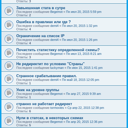
Ответы:
3
Завыешнная стата в сутре
Последнее сообщение
Begemot
«
Пн июл 20, 2015 5:59 pm
Ответы:
2
Ошибка в правлиах или где ?
Последнее сообщение
demi4
«
Пн июл 20, 2015 1:32 pm
Ответы:
4
Ограничение на список IP
Последнее сообщение
demi4
«
Пн июл 20, 2015 1:26 pm
Ответы:
4
Почистить статистику определенной схемы?
Последнее сообщение
Begemot
«
Пн июл 13, 2015 8:21 am
Ответы:
3
Не редиректит по условию "Страны"
Последнее сообщение
luckyman
«
Пн июн 15, 2015 1:41 pm
Странное срабатывание правил.
Последнее сообщение
demi4
«
Пн май 18, 2015 12:05 pm
Ответы:
1
Уник на уровне группы
Последнее сообщение
Begemot
«
Пн апр 27, 2015 9:39 am
Ответы:
1
странно не работает редирект
Последнее сообщение
tormovies
«
Ср апр 22, 2015 12:38 pm
Ответы:
6
Нули в статсах, в некоторых схемах
Последнее сообщение
Begemot
«
Пн апр 20, 2015 12:36 pm
Ответы:
5