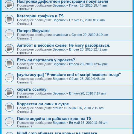
Настройка дефолтной регистрации покупателя
Последнее сообщение
Begemot
«
Пн окт 18, 2010 10:44 am
Ответы:
1
Категории трафика в TS
Последнее сообщение
Begemot
«
Пт окт 15, 2010 8:38 am
Ответы:
1
Потеря $keyword
Последнее сообщение
anandasat
«
Ср сен 29, 2010 8:10 am
Ответы:
3
Антибот в весовой схеме. Не могу разобраться.
Последнее сообщение
Begemot
«
Вт сен 28, 2010 12:42 pm
Ответы:
1
Есть ли партнерка у проекта?
Последнее сообщение
Begemot
«
Вт сен 28, 2010 12:42 pm
Ответы:
1
[мультисутра] "Premature end of script headers: in.cgi"
Последнее сообщение
Begemot
«
Сб авг 28, 2010 9:46 am
Ответы:
5
скрыть ссылку
Последнее сообщение
Begemot
«
Вт июл 20, 2010 7:17 am
Ответы:
3
Корректен ли линк в сутре
Последнее сообщение
crauler
«
Сб июн 26, 2010 2:15 am
Ответы:
2
После апдейта не работает крон на TS
Последнее сообщение
Begemot
«
Вс май 16, 2010 11:29 am
Ответы:
7
killall cron убивает все кроны на серваке