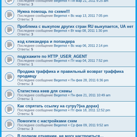
Последнее сообщение
Begemot
«
Пн мар 21, 2011 9:25 am
Ответы:
3
Нужна помощь по схеме!!!
Последнее сообщение
Begemot
«
Вс мар 13, 2011 7:05 pm
Ответы:
3
Проблема с выкупом других стран RU выкупается, UA нет
Последнее сообщение
Begemot
«
Вт мар 08, 2011 1:30 pm
Ответы:
3
код кликандера и попандера
Последнее сообщение
Begemot
«
Вс мар 06, 2011 2:14 pm
Ответы:
5
подскажите по HTTP_USER_AGENT
Последнее сообщение
Begemot
«
Пт мар 04, 2011 7:52 pm
Ответы:
1
Продажа траффика и правильный возврат траффика
продавцу
Последнее сообщение
Begemot
«
Пн фев 28, 2011 6:36 pm
Ответы:
3
Статистика кеев для схемы
Последнее сообщение
Begemot
«
Пн фев 21, 2011 10:49 am
Ответы:
1
Как спрятать ссылку на сутру?(на дорах)
Последнее сообщение
Begemot
«
Пт фев 18, 2011 12:52 pm
Ответы:
5
Помогите с настройками схем
Последнее сообщение
Begemot
«
Ср фев 09, 2011 9:52 am
Ответы:
3
В полном отчаянии, не могу настроиться...