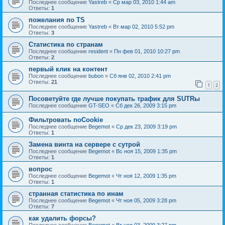
Последнее сообщение
Yastreb
«
Ср мар 03, 2010 1:44 am
Ответы:
1
пожелания по TS
Последнее сообщение
Yastreb
«
Вт мар 02, 2010 5:52 pm
Ответы:
3
Статистика по странам
Последнее сообщение
resident
«
Пн фев 01, 2010 10:27 pm
Ответы:
2
первый клик на контент
Последнее сообщение
bubon
«
Сб янв 02, 2010 2:41 pm
Ответы:
21
1
2
Посоветуйте где лучше покупать трафик для SUTRы
Последнее сообщение
GT-SEO
«
Сб дек 26, 2009 3:15 pm
Фильтровать noCookie
Последнее сообщение
Begemot
«
Ср дек 23, 2009 3:19 pm
Ответы:
1
Замена винта на сервере с сутрой
Последнее сообщение
Begemot
«
Вс ноя 15, 2009 1:35 pm
Ответы:
1
вопрос
Последнее сообщение
Begemot
«
Чт ноя 12, 2009 1:35 pm
Ответы:
1
странная статистика по инам
Последнее сообщение
Begemot
«
Чт ноя 05, 2009 3:28 pm
Ответы:
7
как удалить форсы?
Последнее сообщение
Begemot
«
Вт ноя 03, 2009 3:27 pm