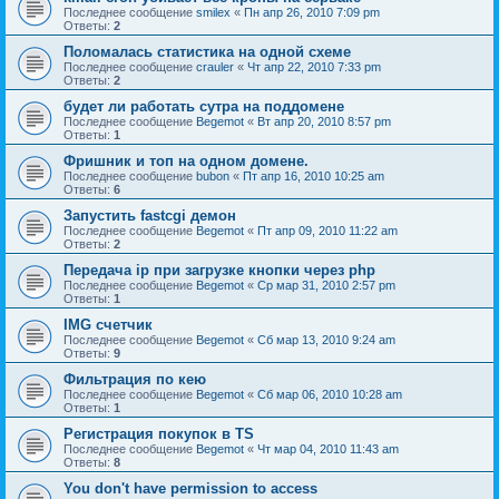
Последнее сообщение
smilex
«
Пн апр 26, 2010 7:09 pm
Ответы:
2
Поломалась статистика на одной схеме
Последнее сообщение
crauler
«
Чт апр 22, 2010 7:33 pm
Ответы:
2
будет ли работать сутра на поддомене
Последнее сообщение
Begemot
«
Вт апр 20, 2010 8:57 pm
Ответы:
1
Фришник и топ на одном домене.
Последнее сообщение
bubon
«
Пт апр 16, 2010 10:25 am
Ответы:
6
Запустить fastcgi демон
Последнее сообщение
Begemot
«
Пт апр 09, 2010 11:22 am
Ответы:
2
Передача ip при загрузке кнопки через php
Последнее сообщение
Begemot
«
Ср мар 31, 2010 2:57 pm
Ответы:
1
IMG счетчик
Последнее сообщение
Begemot
«
Сб мар 13, 2010 9:24 am
Ответы:
9
Фильтрация по кею
Последнее сообщение
Begemot
«
Сб мар 06, 2010 10:28 am
Ответы:
1
Регистрация покупок в ТS
Последнее сообщение
Begemot
«
Чт мар 04, 2010 11:43 am
Ответы:
8
You don't have permission to access