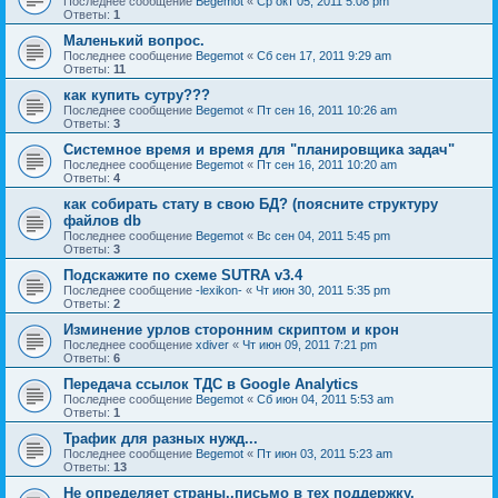
Последнее сообщение
Begemot
«
Ср окт 05, 2011 5:08 pm
Ответы:
1
Маленький вопрос.
Последнее сообщение
Begemot
«
Сб сен 17, 2011 9:29 am
Ответы:
11
как купить сутру???
Последнее сообщение
Begemot
«
Пт сен 16, 2011 10:26 am
Ответы:
3
Системное время и время для "планировщика задач"
Последнее сообщение
Begemot
«
Пт сен 16, 2011 10:20 am
Ответы:
4
как собирать стату в свою БД? (поясните структуру
файлов db
Последнее сообщение
Begemot
«
Вс сен 04, 2011 5:45 pm
Ответы:
3
Подскажите по схеме SUTRA v3.4
Последнее сообщение
-lexikon-
«
Чт июн 30, 2011 5:35 pm
Ответы:
2
Изминение урлов сторонним скриптом и крон
Последнее сообщение
xdiver
«
Чт июн 09, 2011 7:21 pm
Ответы:
6
Передача ссылок ТДС в Google Analytics
Последнее сообщение
Begemot
«
Сб июн 04, 2011 5:53 am
Ответы:
1
Трафик для разных нужд...
Последнее сообщение
Begemot
«
Пт июн 03, 2011 5:23 am
Ответы:
13
Не определяет страны..письмо в тех поддержку.