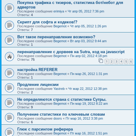
Покупка трафика с тизеров, статистика бот/небот для
адвертов
Последнее сообщение
erimiya
«
Чт апр 05, 2012 7:36 pm
Ответы:
4
Скрипт для софта и кодеков!?
Последнее сообщение
Begemot
«
Чт апр 05, 2012 1:26 pm
Ответы:
7
Вот такое перенаправление возможно?
Последнее сообщение
Begemot
«
Вт апр 03, 2012 9:44 am
Ответы:
1
перенаправление с дорвеев на Sutra, код на javascript
Последнее сообщение
Begemot
«
Пн апр 02, 2012 4:18 pm
Ответы:
75
1
2
3
4
5
6
настройка REFERER
Последнее сообщение
Begemot
«
Пн мар 26, 2012 1:31 pm
Ответы:
1
Продление лицензии
Последнее сообщение
Yastreb
«
Чт мар 22, 2012 12:38 pm
Ответы:
2
Не определяются страна с статистике Сутры.
Последнее сообщение
Begemot
«
Пн мар 19, 2012 8:22 am
Ответы:
9
Получение статистики по ключевым словам
Последнее сообщение
doors
«
Пт мар 16, 2012 3:38 pm
Ответы:
6
Глюк с парсингом реферера
Последнее сообщение
Begemot
«
Пт мар 16, 2012 1:51 pm