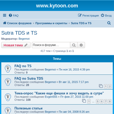
www.kytoon.com
FAQ
Регистрация
Вход
П
Список форумов
Программы и скрипты
Sutra TDS и TS
о
Sutra TDS и TS
и
Модератор:
Begemot
с
Поиск
Расширенный пои
Новая тема
к
417 тем • Страница
1
из
1
Темы
FAQ по TS
Последнее сообщение
Begemot
«
Пн ноя 16, 2015 4:39 pm
Ответы:
9
FAQ по Sutra TDS
Последнее сообщение
Begemot
«
Вт авг 11, 2015 7:17 pm
Ответы:
28
1
2
Тема-опрос "Какие еще фишки я хочу видеть в сутре"
Последнее сообщение
Evgen555
«
Пт фев 27, 2015 11:00 pm
Ответы:
108
1
5
6
7
8
…
Полезные статьи
Последнее сообщение
Begemot
«
Пн авг 04, 2008 8:26 am