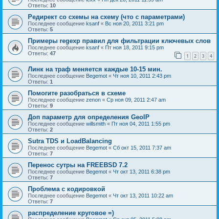
Ответы:
10
Редирект со схемы на схему (что с параметрами)
Последнее сообщение
ksanf
«
Вс ноя 20, 2011 3:21 pm
Ответы:
5
Примеры regexp правил для фильтрации ключевых слов
Последнее сообщение
ksanf
«
Пт ноя 18, 2011 9:15 pm
Ответы:
47
1
2
3
4
Линк на траф меняется каждые 10-15 мин.
Последнее сообщение
Begemot
«
Чт ноя 10, 2011 2:43 pm
Ответы:
1
Помогите разобраться в схеме
Последнее сообщение
zenon
«
Ср ноя 09, 2011 2:47 am
Ответы:
9
Доп параметр для определения GeoIP
Последнее сообщение
willsmith
«
Пт ноя 04, 2011 1:55 pm
Ответы:
2
Sutra TDS и LoadBalancing
Последнее сообщение
Begemot
«
Сб окт 15, 2011 7:37 am
Ответы:
7
Перенос сутры на FREEBSD 7.2
Последнее сообщение
Begemot
«
Чт окт 13, 2011 6:38 pm
Ответы:
7
Проблема с кодировкой
Последнее сообщение
Begemot
«
Чт окт 13, 2011 10:22 am
Ответы:
7
распределение круговое =)