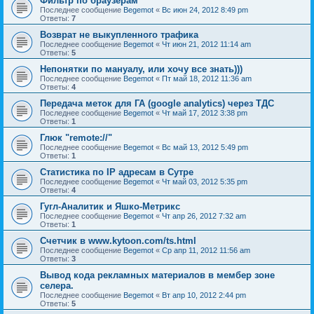
Фильтр по браузерам
Последнее сообщение
Begemot
«
Вс июн 24, 2012 8:49 pm
Ответы:
7
Возврат не выкупленного трафика
Последнее сообщение
Begemot
«
Чт июн 21, 2012 11:14 am
Ответы:
5
Непонятки по мануалу, или хочу все знать)))
Последнее сообщение
Begemot
«
Пт май 18, 2012 11:36 am
Ответы:
4
Передача меток для ГА (google analytics) через ТДС
Последнее сообщение
Begemot
«
Чт май 17, 2012 3:38 pm
Ответы:
1
Глюк "remote://"
Последнее сообщение
Begemot
«
Вс май 13, 2012 5:49 pm
Ответы:
1
Статистика по IP адресам в Сутре
Последнее сообщение
Begemot
«
Чт май 03, 2012 5:35 pm
Ответы:
4
Гугл-Аналитик и Яшко-Метрикс
Последнее сообщение
Begemot
«
Чт апр 26, 2012 7:32 am
Ответы:
1
Счетчик в www.kytoon.com/ts.html
Последнее сообщение
Begemot
«
Ср апр 11, 2012 11:56 am
Ответы:
3
Вывод кода рекламных материалов в мембер зоне
селера.
Последнее сообщение
Begemot
«
Вт апр 10, 2012 2:44 pm
Ответы:
5