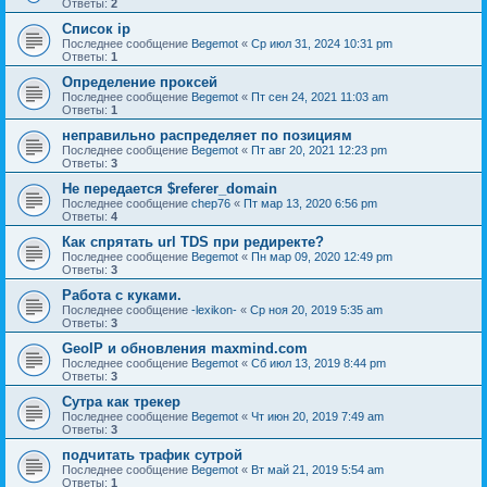
Ответы:
2
Список ip
Последнее сообщение
Begemot
«
Ср июл 31, 2024 10:31 pm
Ответы:
1
Определение проксей
Последнее сообщение
Begemot
«
Пт сен 24, 2021 11:03 am
Ответы:
1
неправильно распределяет по позициям
Последнее сообщение
Begemot
«
Пт авг 20, 2021 12:23 pm
Ответы:
3
Не передается $referer_domain
Последнее сообщение
chep76
«
Пт мар 13, 2020 6:56 pm
Ответы:
4
Как спрятать url TDS при редиректе?
Последнее сообщение
Begemot
«
Пн мар 09, 2020 12:49 pm
Ответы:
3
Работа с куками.
Последнее сообщение
-lexikon-
«
Ср ноя 20, 2019 5:35 am
Ответы:
3
GeoIP и обновления maxmind.com
Последнее сообщение
Begemot
«
Сб июл 13, 2019 8:44 pm
Ответы:
3
Сутра как трекер
Последнее сообщение
Begemot
«
Чт июн 20, 2019 7:49 am
Ответы:
3
подчитать трафик сутрой
Последнее сообщение
Begemot
«
Вт май 21, 2019 5:54 am
Ответы:
1