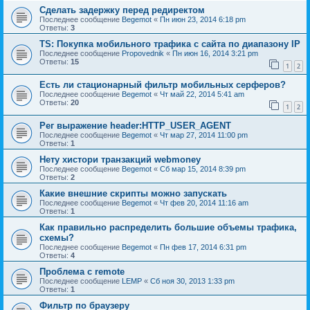
Сделать задержку перед редиректом
Последнее сообщение
Begemot
«
Пн июн 23, 2014 6:18 pm
Ответы:
3
TS: Покупка мобильного трафика с сайта по диапазону IP
Последнее сообщение
Propovednik
«
Пн июн 16, 2014 3:21 pm
Ответы:
15
1
2
Есть ли стационарный фильтр мобильных серферов?
Последнее сообщение
Begemot
«
Чт май 22, 2014 5:41 am
Ответы:
20
1
2
Рег выражение header:HTTP_USER_AGENT
Последнее сообщение
Begemot
«
Чт мар 27, 2014 11:00 pm
Ответы:
1
Нету хистори транзакций webmoney
Последнее сообщение
Begemot
«
Сб мар 15, 2014 8:39 pm
Ответы:
2
Какие внешние скрипты можно запускать
Последнее сообщение
Begemot
«
Чт фев 20, 2014 11:16 am
Ответы:
1
Как правильно распределить большие объемы трафика,
схемы?
Последнее сообщение
Begemot
«
Пн фев 17, 2014 6:31 pm
Ответы:
4
Проблема с remote
Последнее сообщение
LEMP
«
Сб ноя 30, 2013 1:33 pm
Ответы:
1
Фильтр по браузеру