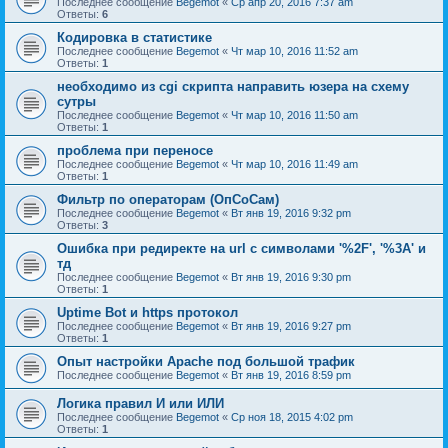
Последнее сообщение
Begemot
«
Ср апр 20, 2016 7:37 am
Ответы:
6
Кодировка в статистике
Последнее сообщение
Begemot
«
Чт мар 10, 2016 11:52 am
Ответы:
1
необходимо из cgi скрипта направить юзера на схему
сутры
Последнее сообщение
Begemot
«
Чт мар 10, 2016 11:50 am
Ответы:
1
проблема при переносе
Последнее сообщение
Begemot
«
Чт мар 10, 2016 11:49 am
Ответы:
1
Фильтр по операторам (ОпСоСам)
Последнее сообщение
Begemot
«
Вт янв 19, 2016 9:32 pm
Ответы:
3
Ошибка при редиректе на url с символами '%2F', '%3А' и
тд
Последнее сообщение
Begemot
«
Вт янв 19, 2016 9:30 pm
Ответы:
1
Uptime Bot и https протокол
Последнее сообщение
Begemot
«
Вт янв 19, 2016 9:27 pm
Ответы:
1
Опыт настройки Apache под большой трафик
Последнее сообщение
Begemot
«
Вт янв 19, 2016 8:59 pm
Логика правил И или ИЛИ
Последнее сообщение
Begemot
«
Ср ноя 18, 2015 4:02 pm
Ответы:
1