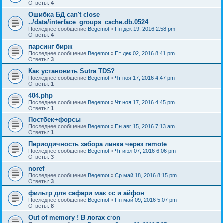
Ответы:
4
Ошибка БД can't close
../data/interface_groups_cache.db.0524
Последнее сообщение
Begemot
«
Пн дек 19, 2016 2:58 pm
Ответы:
4
парсинг бирж
Последнее сообщение
Begemot
«
Пт дек 02, 2016 8:41 pm
Ответы:
3
Как установить Sutra TDS?
Последнее сообщение
Begemot
«
Чт ноя 17, 2016 4:47 pm
Ответы:
1
404.php
Последнее сообщение
Begemot
«
Чт ноя 17, 2016 4:45 pm
Ответы:
1
Постбек+форсы
Последнее сообщение
Begemot
«
Пн авг 15, 2016 7:13 am
Ответы:
1
Периодичность забора линка через remote
Последнее сообщение
Begemot
«
Чт июл 07, 2016 6:06 pm
Ответы:
3
noref
Последнее сообщение
Begemot
«
Ср май 18, 2016 8:15 pm
Ответы:
3
фильтр для сафари мак ос и айфон
Последнее сообщение
Begemot
«
Пн май 09, 2016 5:07 pm
Ответы:
8
Out of memory ! В логах cron