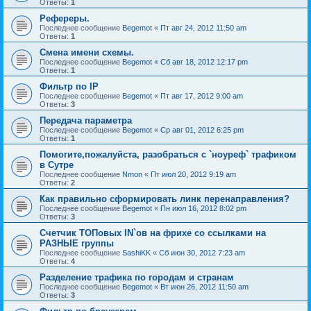
Ответы:
1
Рефереры.
Последнее сообщение
Begemot
«
Пт авг 24, 2012 11:50 am
Ответы:
1
Смена имени схемы.
Последнее сообщение
Begemot
«
Сб авг 18, 2012 12:17 pm
Ответы:
1
Фильтр по IP
Последнее сообщение
Begemot
«
Пт авг 17, 2012 9:00 am
Ответы:
3
Передача параметра
Последнее сообщение
Begemot
«
Ср авг 01, 2012 6:25 pm
Ответы:
1
Помогите,пожалуйста, разобраться с `ноуреф` трафиком
в Сутре
Последнее сообщение
Nmon
«
Пт июл 20, 2012 9:19 am
Ответы:
2
Как правильно сформировать линк перенаправления?
Последнее сообщение
Begemot
«
Пн июл 16, 2012 8:02 pm
Ответы:
3
Счетчик ТОПовых IN`ов на фрихе со ссылками на
РАЗНЫЕ группы
Последнее сообщение
SashiKK
«
Сб июн 30, 2012 7:23 am
Ответы:
4
Разделение трафика по городам и странам
Последнее сообщение
Begemot
«
Вт июн 26, 2012 11:50 am
Ответы:
3