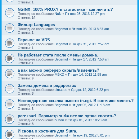
Ответы:
1
NGINX: 100% PROXY в статистике - как лечить?
Последнее сообщение
NuN
«
Пт янв 25, 2013 12:27 pm
Ответы:
14
Фильтр Languages
Последнее сообщение
Begemot
«
Вт янв 08, 2013 8:37 am
Ответы:
1
Перенос на VDS
Последнее сообщение
Begemot
«
Пн дек 31, 2012 7:57 am
Ответы:
1
Не работает стата после смены домена.
Последнее сообщение
Begemot
«
Пн дек 17, 2012 7:58 am
Ответы:
1
а как можно реферер скрыть/изменить?
Последнее сообщение
MBKD
«
Пт дек 14, 2012 11:59 am
Ответы:
9
Замена домена в редиректах
Последнее сообщение
dimasss
«
Ср дек 12, 2012 6:22 pm
Ответы:
8
Нестандартная ссылка вместо in.cgi. В счетчике менять?
Последнее сообщение
Begemot
«
Чт дек 06, 2012 11:18 am
Ответы:
3
perc+surl. Параметр surl= все же лутше квотить?
Последнее сообщение
bubon
«
Сб дек 01, 2012 10:23 am
Ответы:
8
И снова о хостинге для Sutra.
Последнее сообщение
Begemot
«
Пн ноя 19, 2012 5:01 pm