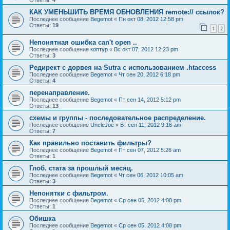
Ответы:
4
КАК УМЕНЬШИТЬ ВРЕМЯ ОБНОВЛЕНИЯ remote:// ссылок?
Последнее сообщение
Begemot
«
Пн окт 08, 2012 12:58 pm
Ответы:
19
1
2
Непонятная ошибка can't open ..
Последнее сообщение
коптур
«
Вс окт 07, 2012 12:23 pm
Ответы:
3
Редирект с дорвея на Sutra с использованием .htaccess
Последнее сообщение
Begemot
«
Чт сен 20, 2012 6:18 pm
Ответы:
4
перенаправление.
Последнее сообщение
Begemot
«
Пт сен 14, 2012 5:12 pm
Ответы:
13
схемы и группы - последовательное распределение.
Последнее сообщение
UncleJoe
«
Вт сен 11, 2012 9:16 am
Ответы:
7
Как правильно поставить фильтры?
Последнее сообщение
Begemot
«
Пт сен 07, 2012 5:26 am
Ответы:
1
Глоб. стата за прошлый месяц.
Последнее сообщение
Begemot
«
Чт сен 06, 2012 10:05 am
Ответы:
3
Непонятки с фильтром.
Последнее сообщение
Begemot
«
Ср сен 05, 2012 4:08 pm
Ответы:
1
Обишка
Последнее сообщение
Begemot
«
Ср сен 05, 2012 4:08 pm