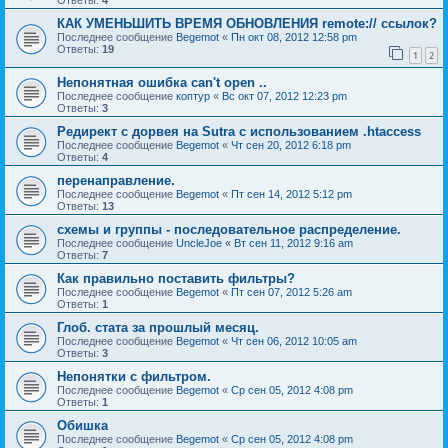
Ответы:
4
КАК УМЕНЬШИТЬ ВРЕМЯ ОБНОВЛЕНИЯ remote:// ссылок?
Последнее сообщение
Begemot
«
Пн окт 08, 2012 12:58 pm
Ответы:
19
1
2
Непонятная ошибка can't open ..
Последнее сообщение
коптур
«
Вс окт 07, 2012 12:23 pm
Ответы:
3
Редирект с дорвея на Sutra с использованием .htaccess
Последнее сообщение
Begemot
«
Чт сен 20, 2012 6:18 pm
Ответы:
4
перенаправление.
Последнее сообщение
Begemot
«
Пт сен 14, 2012 5:12 pm
Ответы:
13
схемы и группы - последовательное распределение.
Последнее сообщение
UncleJoe
«
Вт сен 11, 2012 9:16 am
Ответы:
7
Как правильно поставить фильтры?
Последнее сообщение
Begemot
«
Пт сен 07, 2012 5:26 am
Ответы:
1
Глоб. стата за прошлый месяц.
Последнее сообщение
Begemot
«
Чт сен 06, 2012 10:05 am
Ответы:
3
Непонятки с фильтром.
Последнее сообщение
Begemot
«
Ср сен 05, 2012 4:08 pm
Ответы:
1
Обишка
Последнее сообщение
Begemot
«
Ср сен 05, 2012 4:08 pm