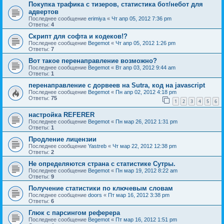
Покупка трафика с тизеров, статистика бот/небот для
адвертов
Последнее сообщение
erimiya
«
Чт апр 05, 2012 7:36 pm
Ответы:
4
Скрипт для софта и кодеков!?
Последнее сообщение
Begemot
«
Чт апр 05, 2012 1:26 pm
Ответы:
7
Вот такое перенаправление возможно?
Последнее сообщение
Begemot
«
Вт апр 03, 2012 9:44 am
Ответы:
1
перенаправление с дорвеев на Sutra, код на javascript
Последнее сообщение
Begemot
«
Пн апр 02, 2012 4:18 pm
Ответы:
75
1
2
3
4
5
6
настройка REFERER
Последнее сообщение
Begemot
«
Пн мар 26, 2012 1:31 pm
Ответы:
1
Продление лицензии
Последнее сообщение
Yastreb
«
Чт мар 22, 2012 12:38 pm
Ответы:
2
Не определяются страна с статистике Сутры.
Последнее сообщение
Begemot
«
Пн мар 19, 2012 8:22 am
Ответы:
9
Получение статистики по ключевым словам
Последнее сообщение
doors
«
Пт мар 16, 2012 3:38 pm
Ответы:
6
Глюк с парсингом реферера
Последнее сообщение
Begemot
«
Пт мар 16, 2012 1:51 pm