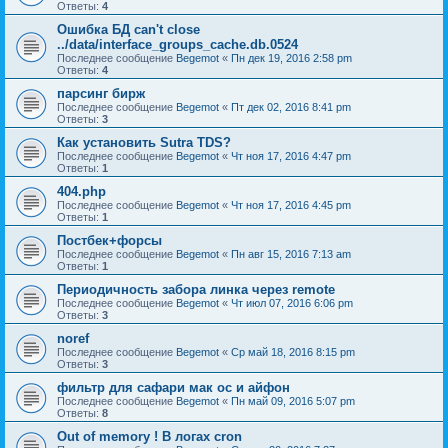
Ответы:
4
Ошибка БД can't close
../data/interface_groups_cache.db.0524
Последнее сообщение
Begemot
«
Пн дек 19, 2016 2:58 pm
Ответы:
4
парсинг бирж
Последнее сообщение
Begemot
«
Пт дек 02, 2016 8:41 pm
Ответы:
3
Как установить Sutra TDS?
Последнее сообщение
Begemot
«
Чт ноя 17, 2016 4:47 pm
Ответы:
1
404.php
Последнее сообщение
Begemot
«
Чт ноя 17, 2016 4:45 pm
Ответы:
1
Постбек+форсы
Последнее сообщение
Begemot
«
Пн авг 15, 2016 7:13 am
Ответы:
1
Периодичность забора линка через remote
Последнее сообщение
Begemot
«
Чт июл 07, 2016 6:06 pm
Ответы:
3
noref
Последнее сообщение
Begemot
«
Ср май 18, 2016 8:15 pm
Ответы:
3
фильтр для сафари мак ос и айфон
Последнее сообщение
Begemot
«
Пн май 09, 2016 5:07 pm
Ответы:
8
Out of memory ! В логах cron