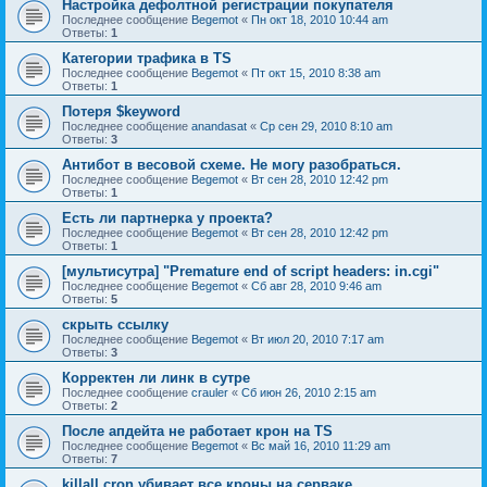
Настройка дефолтной регистрации покупателя
Последнее сообщение
Begemot
«
Пн окт 18, 2010 10:44 am
Ответы:
1
Категории трафика в TS
Последнее сообщение
Begemot
«
Пт окт 15, 2010 8:38 am
Ответы:
1
Потеря $keyword
Последнее сообщение
anandasat
«
Ср сен 29, 2010 8:10 am
Ответы:
3
Антибот в весовой схеме. Не могу разобраться.
Последнее сообщение
Begemot
«
Вт сен 28, 2010 12:42 pm
Ответы:
1
Есть ли партнерка у проекта?
Последнее сообщение
Begemot
«
Вт сен 28, 2010 12:42 pm
Ответы:
1
[мультисутра] "Premature end of script headers: in.cgi"
Последнее сообщение
Begemot
«
Сб авг 28, 2010 9:46 am
Ответы:
5
скрыть ссылку
Последнее сообщение
Begemot
«
Вт июл 20, 2010 7:17 am
Ответы:
3
Корректен ли линк в сутре
Последнее сообщение
crauler
«
Сб июн 26, 2010 2:15 am
Ответы:
2
После апдейта не работает крон на TS
Последнее сообщение
Begemot
«
Вс май 16, 2010 11:29 am
Ответы:
7
killall cron убивает все кроны на серваке