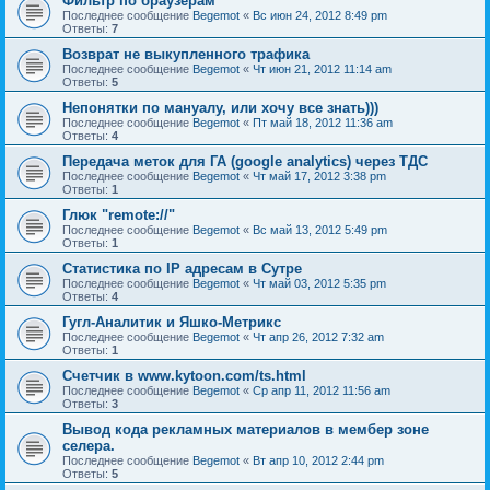
Фильтр по браузерам
Последнее сообщение
Begemot
«
Вс июн 24, 2012 8:49 pm
Ответы:
7
Возврат не выкупленного трафика
Последнее сообщение
Begemot
«
Чт июн 21, 2012 11:14 am
Ответы:
5
Непонятки по мануалу, или хочу все знать)))
Последнее сообщение
Begemot
«
Пт май 18, 2012 11:36 am
Ответы:
4
Передача меток для ГА (google analytics) через ТДС
Последнее сообщение
Begemot
«
Чт май 17, 2012 3:38 pm
Ответы:
1
Глюк "remote://"
Последнее сообщение
Begemot
«
Вс май 13, 2012 5:49 pm
Ответы:
1
Статистика по IP адресам в Сутре
Последнее сообщение
Begemot
«
Чт май 03, 2012 5:35 pm
Ответы:
4
Гугл-Аналитик и Яшко-Метрикс
Последнее сообщение
Begemot
«
Чт апр 26, 2012 7:32 am
Ответы:
1
Счетчик в www.kytoon.com/ts.html
Последнее сообщение
Begemot
«
Ср апр 11, 2012 11:56 am
Ответы:
3
Вывод кода рекламных материалов в мембер зоне
селера.
Последнее сообщение
Begemot
«
Вт апр 10, 2012 2:44 pm
Ответы:
5