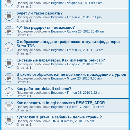
Последнее сообщение
Begemot
«
Чт фев 03, 2011 9:47 am
Ответы:
3
будет ли такое рабоать?
Последнее сообщение
Begemot
«
Пт янв 28, 2011 3:11 pm
Ответы:
1
404 без редиректа - возможно?
Последнее сообщение
Begemot
«
Ср янв 26, 2011 10:40 am
Ответы:
5
Отображение выдачи графического мультифида через
Sutra TDS
Последнее сообщение
Begemot
«
Пт янв 14, 2011 11:24 am
Ответы:
4
Системные параметры. Как изменить регистр?
Последнее сообщение
Begemot
«
Сб дек 25, 2010 9:32 am
Ответы:
1
В схеме отображаются не все клики, приходящие с урлов
Последнее сообщение
Begemot
«
Чт дек 23, 2010 9:58 am
Ответы:
9
Как работает default scheme?
Последнее сообщение
Begemot
«
Пт ноя 26, 2010 1:22 pm
Ответы:
1
Как передать в in.cgi параметр REMOTE_ADDR
Последнее сообщение
Begemot
«
Ср ноя 17, 2010 10:44 am
Ответы:
3
сутра: как в pre-rule забанить целые страны?
Последнее сообщение
TIN
«
Вт окт 19, 2010 6:55 pm
Ответы:
2