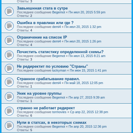
Ответы:
3
Завыешнная стата в сутре
Последнее сообщение
Begemot
«
Пн июл 20, 2015 5:59 pm
Ответы:
2
Ошибка в правлиах или где ?
Последнее сообщение
demi4
«
Пн июл 20, 2015 1:32 pm
Ответы:
4
Ограничение на список IP
Последнее сообщение
demi4
«
Пн июл 20, 2015 1:26 pm
Ответы:
4
Почистить статистику определенной схемы?
Последнее сообщение
Begemot
«
Пн июл 13, 2015 8:21 am
Ответы:
3
Не редиректит по условию "Страны"
Последнее сообщение
luckyman
«
Пн июн 15, 2015 1:41 pm
Странное срабатывание правил.
Последнее сообщение
demi4
«
Пн май 18, 2015 12:05 pm
Ответы:
1
Уник на уровне группы
Последнее сообщение
Begemot
«
Пн апр 27, 2015 9:39 am
Ответы:
1
странно не работает редирект
Последнее сообщение
tormovies
«
Ср апр 22, 2015 12:38 pm
Ответы:
6
Нули в статсах, в некоторых схемах
Последнее сообщение
Begemot
«
Пн апр 20, 2015 12:36 pm
Ответы:
5