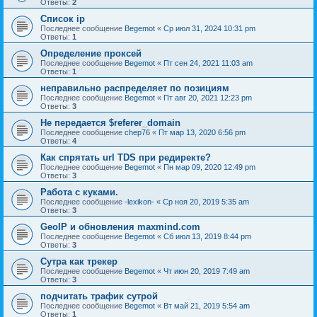
Ответы:
2
Список ip
Последнее сообщение
Begemot
«
Ср июл 31, 2024 10:31 pm
Ответы:
1
Определение проксей
Последнее сообщение
Begemot
«
Пт сен 24, 2021 11:03 am
Ответы:
1
неправильно распределяет по позициям
Последнее сообщение
Begemot
«
Пт авг 20, 2021 12:23 pm
Ответы:
3
Не передается $referer_domain
Последнее сообщение
chep76
«
Пт мар 13, 2020 6:56 pm
Ответы:
4
Как спрятать url TDS при редиректе?
Последнее сообщение
Begemot
«
Пн мар 09, 2020 12:49 pm
Ответы:
3
Работа с куками.
Последнее сообщение
-lexikon-
«
Ср ноя 20, 2019 5:35 am
Ответы:
3
GeoIP и обновления maxmind.com
Последнее сообщение
Begemot
«
Сб июл 13, 2019 8:44 pm
Ответы:
3
Сутра как трекер
Последнее сообщение
Begemot
«
Чт июн 20, 2019 7:49 am
Ответы:
3
подчитать трафик сутрой
Последнее сообщение
Begemot
«
Вт май 21, 2019 5:54 am
Ответы:
1