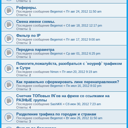
Ответы:
1
Рефереры.
Последнее сообщение
Begemot
«
Пт авг 24, 2012 11:50 am
Ответы:
1
Смена имени схемы.
Последнее сообщение
Begemot
«
Сб авг 18, 2012 12:17 pm
Ответы:
1
Фильтр по IP
Последнее сообщение
Begemot
«
Пт авг 17, 2012 9:00 am
Ответы:
3
Передача параметра
Последнее сообщение
Begemot
«
Ср авг 01, 2012 6:25 pm
Ответы:
1
Помогите,пожалуйста, разобраться с `ноуреф` трафиком
в Сутре
Последнее сообщение
Nmon
«
Пт июл 20, 2012 9:19 am
Ответы:
2
Как правильно сформировать линк перенаправления?
Последнее сообщение
Begemot
«
Пн июл 16, 2012 8:02 pm
Ответы:
3
Счетчик ТОПовых IN`ов на фрихе со ссылками на
РАЗНЫЕ группы
Последнее сообщение
SashiKK
«
Сб июн 30, 2012 7:23 am
Ответы:
4
Разделение трафика по городам и странам
Последнее сообщение
Begemot
«
Вт июн 26, 2012 11:50 am
Ответы:
3