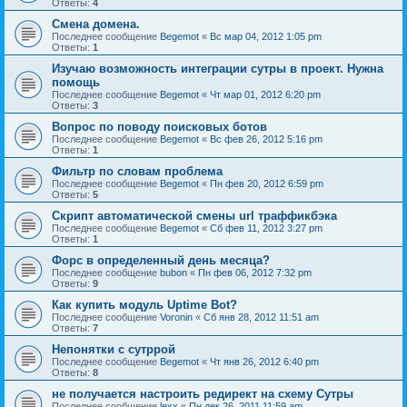
Ответы:
4
Смена домена.
Последнее сообщение
Begemot
«
Вс мар 04, 2012 1:05 pm
Ответы:
1
Изучаю возможность интеграции сутры в проект. Нужна
помощь
Последнее сообщение
Begemot
«
Чт мар 01, 2012 6:20 pm
Ответы:
3
Вопрос по поводу поисковых ботов
Последнее сообщение
Begemot
«
Вс фев 26, 2012 5:16 pm
Ответы:
1
Фильтр по словам проблема
Последнее сообщение
Begemot
«
Пн фев 20, 2012 6:59 pm
Ответы:
5
Скрипт автоматической смены url траффикбэка
Последнее сообщение
Begemot
«
Сб фев 11, 2012 3:27 pm
Ответы:
1
Форс в определенный день месяца?
Последнее сообщение
bubon
«
Пн фев 06, 2012 7:32 pm
Ответы:
9
Как купить модуль Uptime Bot?
Последнее сообщение
Voronin
«
Сб янв 28, 2012 11:51 am
Ответы:
7
Непонятки с сутррой
Последнее сообщение
Begemot
«
Чт янв 26, 2012 6:40 pm
Ответы:
8
не получается настроить редирект на схему Сутры
Последнее сообщение
lexx
«
Пн дек 26, 2011 11:59 am