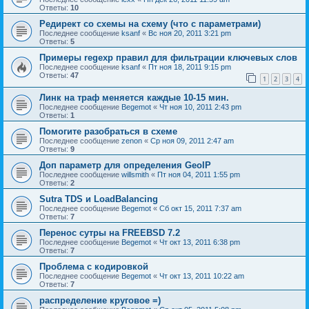
Ответы:
10
Редирект со схемы на схему (что с параметрами)
Последнее сообщение
ksanf
«
Вс ноя 20, 2011 3:21 pm
Ответы:
5
Примеры regexp правил для фильтрации ключевых слов
Последнее сообщение
ksanf
«
Пт ноя 18, 2011 9:15 pm
Ответы:
47
1
2
3
4
Линк на траф меняется каждые 10-15 мин.
Последнее сообщение
Begemot
«
Чт ноя 10, 2011 2:43 pm
Ответы:
1
Помогите разобраться в схеме
Последнее сообщение
zenon
«
Ср ноя 09, 2011 2:47 am
Ответы:
9
Доп параметр для определения GeoIP
Последнее сообщение
willsmith
«
Пт ноя 04, 2011 1:55 pm
Ответы:
2
Sutra TDS и LoadBalancing
Последнее сообщение
Begemot
«
Сб окт 15, 2011 7:37 am
Ответы:
7
Перенос сутры на FREEBSD 7.2
Последнее сообщение
Begemot
«
Чт окт 13, 2011 6:38 pm
Ответы:
7
Проблема с кодировкой
Последнее сообщение
Begemot
«
Чт окт 13, 2011 10:22 am
Ответы:
7
распределение круговое =)