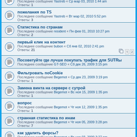
Последнее сообщение
Yastreb
«
Ср мар 03, 2010 1:44 am
Ответы:
1
пожелания по TS
Последнее сообщение
Yastreb
«
Вт мар 02, 2010 5:52 pm
Ответы:
3
Статистика по странам
Последнее сообщение
resident
«
Пн фев 01, 2010 10:27 pm
Ответы:
2
первый клик на контент
Последнее сообщение
bubon
«
Сб янв 02, 2010 2:41 pm
Ответы:
21
1
2
Посоветуйте где лучше покупать трафик для SUTRы
Последнее сообщение
GT-SEO
«
Сб дек 26, 2009 3:15 pm
Фильтровать noCookie
Последнее сообщение
Begemot
«
Ср дек 23, 2009 3:19 pm
Ответы:
1
Замена винта на сервере с сутрой
Последнее сообщение
Begemot
«
Вс ноя 15, 2009 1:35 pm
Ответы:
1
вопрос
Последнее сообщение
Begemot
«
Чт ноя 12, 2009 1:35 pm
Ответы:
1
странная статистика по инам
Последнее сообщение
Begemot
«
Чт ноя 05, 2009 3:28 pm
Ответы:
7
как удалить форсы?
Последнее сообщение
Begemot
«
Вт ноя 03, 2009 3:27 pm