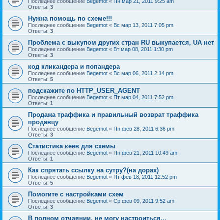
Последнее сообщение
Begemot
«
Пн мар 21, 2011 9:25 am
Ответы:
3
Нужна помощь по схеме!!!
Последнее сообщение
Begemot
«
Вс мар 13, 2011 7:05 pm
Ответы:
3
Проблема с выкупом других стран RU выкупается, UA нет
Последнее сообщение
Begemot
«
Вт мар 08, 2011 1:30 pm
Ответы:
3
код кликандера и попандера
Последнее сообщение
Begemot
«
Вс мар 06, 2011 2:14 pm
Ответы:
5
подскажите по HTTP_USER_AGENT
Последнее сообщение
Begemot
«
Пт мар 04, 2011 7:52 pm
Ответы:
1
Продажа траффика и правильный возврат траффика
продавцу
Последнее сообщение
Begemot
«
Пн фев 28, 2011 6:36 pm
Ответы:
3
Статистика кеев для схемы
Последнее сообщение
Begemot
«
Пн фев 21, 2011 10:49 am
Ответы:
1
Как спрятать ссылку на сутру?(на дорах)
Последнее сообщение
Begemot
«
Пт фев 18, 2011 12:52 pm
Ответы:
5
Помогите с настройками схем
Последнее сообщение
Begemot
«
Ср фев 09, 2011 9:52 am
Ответы:
3
В полном отчаянии, не могу настроиться...