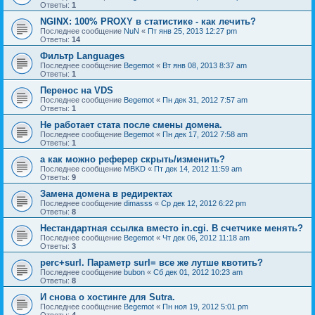
Ответы:
1
NGINX: 100% PROXY в статистике - как лечить?
Последнее сообщение
NuN
«
Пт янв 25, 2013 12:27 pm
Ответы:
14
Фильтр Languages
Последнее сообщение
Begemot
«
Вт янв 08, 2013 8:37 am
Ответы:
1
Перенос на VDS
Последнее сообщение
Begemot
«
Пн дек 31, 2012 7:57 am
Ответы:
1
Не работает стата после смены домена.
Последнее сообщение
Begemot
«
Пн дек 17, 2012 7:58 am
Ответы:
1
а как можно реферер скрыть/изменить?
Последнее сообщение
MBKD
«
Пт дек 14, 2012 11:59 am
Ответы:
9
Замена домена в редиректах
Последнее сообщение
dimasss
«
Ср дек 12, 2012 6:22 pm
Ответы:
8
Нестандартная ссылка вместо in.cgi. В счетчике менять?
Последнее сообщение
Begemot
«
Чт дек 06, 2012 11:18 am
Ответы:
3
perc+surl. Параметр surl= все же лутше квотить?
Последнее сообщение
bubon
«
Сб дек 01, 2012 10:23 am
Ответы:
8
И снова о хостинге для Sutra.
Последнее сообщение
Begemot
«
Пн ноя 19, 2012 5:01 pm