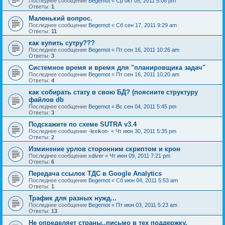
Последнее сообщение
Begemot
«
Ср окт 05, 2011 5:08 pm
Ответы:
1
Маленький вопрос.
Последнее сообщение
Begemot
«
Сб сен 17, 2011 9:29 am
Ответы:
11
как купить сутру???
Последнее сообщение
Begemot
«
Пт сен 16, 2011 10:26 am
Ответы:
3
Системное время и время для "планировщика задач"
Последнее сообщение
Begemot
«
Пт сен 16, 2011 10:20 am
Ответы:
4
как собирать стату в свою БД? (поясните структуру
файлов db
Последнее сообщение
Begemot
«
Вс сен 04, 2011 5:45 pm
Ответы:
3
Подскажите по схеме SUTRA v3.4
Последнее сообщение
-lexikon-
«
Чт июн 30, 2011 5:35 pm
Ответы:
2
Изминение урлов сторонним скриптом и крон
Последнее сообщение
xdiver
«
Чт июн 09, 2011 7:21 pm
Ответы:
6
Передача ссылок ТДС в Google Analytics
Последнее сообщение
Begemot
«
Сб июн 04, 2011 5:53 am
Ответы:
1
Трафик для разных нужд...
Последнее сообщение
Begemot
«
Пт июн 03, 2011 5:23 am
Ответы:
13
Не определяет страны..письмо в тех поддержку.