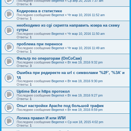
Последнее сообщение
Begemot
«
Ср апр 20, 2016 7:37 am
Ответы:
6
Кодировка в статистике
Последнее сообщение
Begemot
«
Чт мар 10, 2016 11:52 am
Ответы:
1
необходимо из cgi скрипта направить юзера на схему
сутры
Последнее сообщение
Begemot
«
Чт мар 10, 2016 11:50 am
Ответы:
1
проблема при переносе
Последнее сообщение
Begemot
«
Чт мар 10, 2016 11:49 am
Ответы:
1
Фильтр по операторам (ОпСоСам)
Последнее сообщение
Begemot
«
Вт янв 19, 2016 9:32 pm
Ответы:
3
Ошибка при редиректе на url с символами '%2F', '%3А' и
тд
Последнее сообщение
Begemot
«
Вт янв 19, 2016 9:30 pm
Ответы:
1
Uptime Bot и https протокол
Последнее сообщение
Begemot
«
Вт янв 19, 2016 9:27 pm
Ответы:
1
Опыт настройки Apache под большой трафик
Последнее сообщение
Begemot
«
Вт янв 19, 2016 8:59 pm
Логика правил И или ИЛИ
Последнее сообщение
Begemot
«
Ср ноя 18, 2015 4:02 pm
Ответы:
1