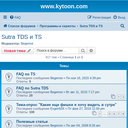
www.kytoon.com
FAQ
Регистрация
Вход
П
Список форумов
Программы и скрипты
Sutra TDS и TS
о
Sutra TDS и TS
и
Модератор:
Begemot
с
Поиск
Расширенный пои
Новая тема
к
417 тем • Страница
1
из
1
Темы
FAQ по TS
Последнее сообщение
Begemot
«
Пн ноя 16, 2015 4:39 pm
Ответы:
9
FAQ по Sutra TDS
Последнее сообщение
Begemot
«
Вт авг 11, 2015 7:17 pm
Ответы:
28
1
2
Тема-опрос "Какие еще фишки я хочу видеть в сутре"
Последнее сообщение
Evgen555
«
Пт фев 27, 2015 11:00 pm
Ответы:
108
1
5
6
7
8
…
Полезные статьи
Последнее сообщение
Begemot
«
Пн авг 04, 2008 8:26 am