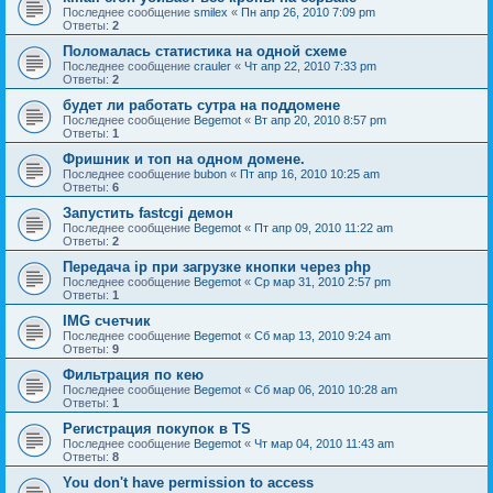
Последнее сообщение
smilex
«
Пн апр 26, 2010 7:09 pm
Ответы:
2
Поломалась статистика на одной схеме
Последнее сообщение
crauler
«
Чт апр 22, 2010 7:33 pm
Ответы:
2
будет ли работать сутра на поддомене
Последнее сообщение
Begemot
«
Вт апр 20, 2010 8:57 pm
Ответы:
1
Фришник и топ на одном домене.
Последнее сообщение
bubon
«
Пт апр 16, 2010 10:25 am
Ответы:
6
Запустить fastcgi демон
Последнее сообщение
Begemot
«
Пт апр 09, 2010 11:22 am
Ответы:
2
Передача ip при загрузке кнопки через php
Последнее сообщение
Begemot
«
Ср мар 31, 2010 2:57 pm
Ответы:
1
IMG счетчик
Последнее сообщение
Begemot
«
Сб мар 13, 2010 9:24 am
Ответы:
9
Фильтрация по кею
Последнее сообщение
Begemot
«
Сб мар 06, 2010 10:28 am
Ответы:
1
Регистрация покупок в ТS
Последнее сообщение
Begemot
«
Чт мар 04, 2010 11:43 am
Ответы:
8
You don't have permission to access