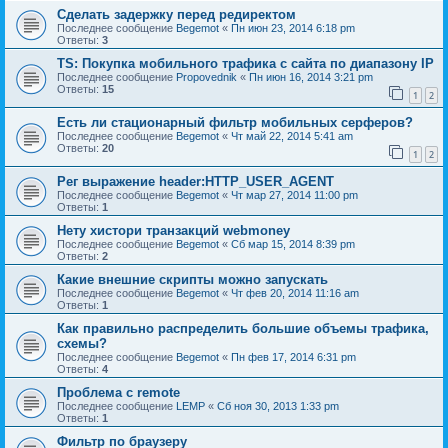
Сделать задержку перед редиректом
Последнее сообщение
Begemot
«
Пн июн 23, 2014 6:18 pm
Ответы:
3
TS: Покупка мобильного трафика с сайта по диапазону IP
Последнее сообщение
Propovednik
«
Пн июн 16, 2014 3:21 pm
Ответы:
15
1
2
Есть ли стационарный фильтр мобильных серферов?
Последнее сообщение
Begemot
«
Чт май 22, 2014 5:41 am
Ответы:
20
1
2
Рег выражение header:HTTP_USER_AGENT
Последнее сообщение
Begemot
«
Чт мар 27, 2014 11:00 pm
Ответы:
1
Нету хистори транзакций webmoney
Последнее сообщение
Begemot
«
Сб мар 15, 2014 8:39 pm
Ответы:
2
Какие внешние скрипты можно запускать
Последнее сообщение
Begemot
«
Чт фев 20, 2014 11:16 am
Ответы:
1
Как правильно распределить большие объемы трафика,
схемы?
Последнее сообщение
Begemot
«
Пн фев 17, 2014 6:31 pm
Ответы:
4
Проблема с remote
Последнее сообщение
LEMP
«
Сб ноя 30, 2013 1:33 pm
Ответы:
1
Фильтр по браузеру