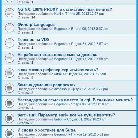
Ответы:
1
NGINX: 100% PROXY в статистике - как лечить?
Последнее сообщение
NuN
«
Пт янв 25, 2013 12:27 pm
Ответы:
14
Фильтр Languages
Последнее сообщение
Begemot
«
Вт янв 08, 2013 8:37 am
Ответы:
1
Перенос на VDS
Последнее сообщение
Begemot
«
Пн дек 31, 2012 7:57 am
Ответы:
1
Не работает стата после смены домена.
Последнее сообщение
Begemot
«
Пн дек 17, 2012 7:58 am
Ответы:
1
а как можно реферер скрыть/изменить?
Последнее сообщение
MBKD
«
Пт дек 14, 2012 11:59 am
Ответы:
9
Замена домена в редиректах
Последнее сообщение
dimasss
«
Ср дек 12, 2012 6:22 pm
Ответы:
8
Нестандартная ссылка вместо in.cgi. В счетчике менять?
Последнее сообщение
Begemot
«
Чт дек 06, 2012 11:18 am
Ответы:
3
perc+surl. Параметр surl= все же лутше квотить?
Последнее сообщение
bubon
«
Сб дек 01, 2012 10:23 am
Ответы:
8
И снова о хостинге для Sutra.
Последнее сообщение
Begemot
«
Пн ноя 19, 2012 5:01 pm