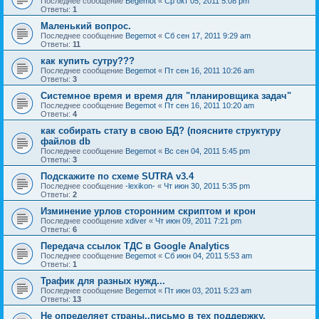
Последнее сообщение
Begemot
«
Ср окт 05, 2011 5:08 pm
Ответы:
1
Маленький вопрос.
Последнее сообщение
Begemot
«
Сб сен 17, 2011 9:29 am
Ответы:
11
как купить сутру???
Последнее сообщение
Begemot
«
Пт сен 16, 2011 10:26 am
Ответы:
3
Системное время и время для "планировщика задач"
Последнее сообщение
Begemot
«
Пт сен 16, 2011 10:20 am
Ответы:
4
как собирать стату в свою БД? (поясните структуру
файлов db
Последнее сообщение
Begemot
«
Вс сен 04, 2011 5:45 pm
Ответы:
3
Подскажите по схеме SUTRA v3.4
Последнее сообщение
-lexikon-
«
Чт июн 30, 2011 5:35 pm
Ответы:
2
Изминение урлов сторонним скриптом и крон
Последнее сообщение
xdiver
«
Чт июн 09, 2011 7:21 pm
Ответы:
6
Передача ссылок ТДС в Google Analytics
Последнее сообщение
Begemot
«
Сб июн 04, 2011 5:53 am
Ответы:
1
Трафик для разных нужд...
Последнее сообщение
Begemot
«
Пт июн 03, 2011 5:23 am
Ответы:
13
Не определяет страны..письмо в тех поддержку.