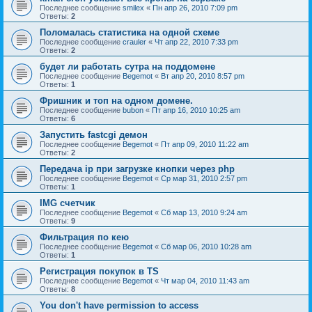
Последнее сообщение
smilex
«
Пн апр 26, 2010 7:09 pm
Ответы:
2
Поломалась статистика на одной схеме
Последнее сообщение
crauler
«
Чт апр 22, 2010 7:33 pm
Ответы:
2
будет ли работать сутра на поддомене
Последнее сообщение
Begemot
«
Вт апр 20, 2010 8:57 pm
Ответы:
1
Фришник и топ на одном домене.
Последнее сообщение
bubon
«
Пт апр 16, 2010 10:25 am
Ответы:
6
Запустить fastcgi демон
Последнее сообщение
Begemot
«
Пт апр 09, 2010 11:22 am
Ответы:
2
Передача ip при загрузке кнопки через php
Последнее сообщение
Begemot
«
Ср мар 31, 2010 2:57 pm
Ответы:
1
IMG счетчик
Последнее сообщение
Begemot
«
Сб мар 13, 2010 9:24 am
Ответы:
9
Фильтрация по кею
Последнее сообщение
Begemot
«
Сб мар 06, 2010 10:28 am
Ответы:
1
Регистрация покупок в ТS
Последнее сообщение
Begemot
«
Чт мар 04, 2010 11:43 am
Ответы:
8
You don't have permission to access