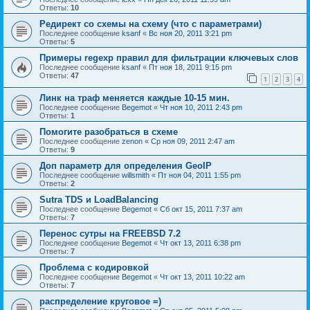
Ответы:
10
Редирект со схемы на схему (что с параметрами)
Последнее сообщение
ksanf
«
Вс ноя 20, 2011 3:21 pm
Ответы:
5
Примеры regexp правил для фильтрации ключевых слов
Последнее сообщение
ksanf
«
Пт ноя 18, 2011 9:15 pm
Ответы:
47
1
2
3
4
Линк на траф меняется каждые 10-15 мин.
Последнее сообщение
Begemot
«
Чт ноя 10, 2011 2:43 pm
Ответы:
1
Помогите разобраться в схеме
Последнее сообщение
zenon
«
Ср ноя 09, 2011 2:47 am
Ответы:
9
Доп параметр для определения GeoIP
Последнее сообщение
willsmith
«
Пт ноя 04, 2011 1:55 pm
Ответы:
2
Sutra TDS и LoadBalancing
Последнее сообщение
Begemot
«
Сб окт 15, 2011 7:37 am
Ответы:
7
Перенос сутры на FREEBSD 7.2
Последнее сообщение
Begemot
«
Чт окт 13, 2011 6:38 pm
Ответы:
7
Проблема с кодировкой
Последнее сообщение
Begemot
«
Чт окт 13, 2011 10:22 am
Ответы:
7
распределение круговое =)