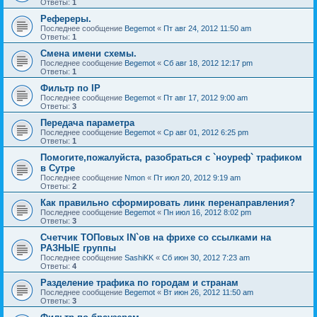
Ответы:
1
Рефереры.
Последнее сообщение
Begemot
«
Пт авг 24, 2012 11:50 am
Ответы:
1
Смена имени схемы.
Последнее сообщение
Begemot
«
Сб авг 18, 2012 12:17 pm
Ответы:
1
Фильтр по IP
Последнее сообщение
Begemot
«
Пт авг 17, 2012 9:00 am
Ответы:
3
Передача параметра
Последнее сообщение
Begemot
«
Ср авг 01, 2012 6:25 pm
Ответы:
1
Помогите,пожалуйста, разобраться с `ноуреф` трафиком
в Сутре
Последнее сообщение
Nmon
«
Пт июл 20, 2012 9:19 am
Ответы:
2
Как правильно сформировать линк перенаправления?
Последнее сообщение
Begemot
«
Пн июл 16, 2012 8:02 pm
Ответы:
3
Счетчик ТОПовых IN`ов на фрихе со ссылками на
РАЗНЫЕ группы
Последнее сообщение
SashiKK
«
Сб июн 30, 2012 7:23 am
Ответы:
4
Разделение трафика по городам и странам
Последнее сообщение
Begemot
«
Вт июн 26, 2012 11:50 am
Ответы:
3