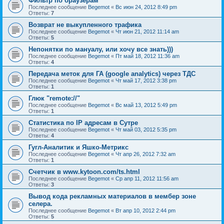
Фильтр по браузерам
Последнее сообщение
Begemot
«
Вс июн 24, 2012 8:49 pm
Ответы:
7
Возврат не выкупленного трафика
Последнее сообщение
Begemot
«
Чт июн 21, 2012 11:14 am
Ответы:
5
Непонятки по мануалу, или хочу все знать)))
Последнее сообщение
Begemot
«
Пт май 18, 2012 11:36 am
Ответы:
4
Передача меток для ГА (google analytics) через ТДС
Последнее сообщение
Begemot
«
Чт май 17, 2012 3:38 pm
Ответы:
1
Глюк "remote://"
Последнее сообщение
Begemot
«
Вс май 13, 2012 5:49 pm
Ответы:
1
Статистика по IP адресам в Сутре
Последнее сообщение
Begemot
«
Чт май 03, 2012 5:35 pm
Ответы:
4
Гугл-Аналитик и Яшко-Метрикс
Последнее сообщение
Begemot
«
Чт апр 26, 2012 7:32 am
Ответы:
1
Счетчик в www.kytoon.com/ts.html
Последнее сообщение
Begemot
«
Ср апр 11, 2012 11:56 am
Ответы:
3
Вывод кода рекламных материалов в мембер зоне
селера.
Последнее сообщение
Begemot
«
Вт апр 10, 2012 2:44 pm
Ответы:
5