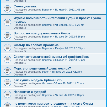
Ответы:
4
Смена домена.
Последнее сообщение
Begemot
«
Вс мар 04, 2012 1:05 pm
Ответы:
1
Изучаю возможность интеграции сутры в проект. Нужна
помощь
Последнее сообщение
Begemot
«
Чт мар 01, 2012 6:20 pm
Ответы:
3
Вопрос по поводу поисковых ботов
Последнее сообщение
Begemot
«
Вс фев 26, 2012 5:16 pm
Ответы:
1
Фильтр по словам проблема
Последнее сообщение
Begemot
«
Пн фев 20, 2012 6:59 pm
Ответы:
5
Скрипт автоматической смены url траффикбэка
Последнее сообщение
Begemot
«
Сб фев 11, 2012 3:27 pm
Ответы:
1
Форс в определенный день месяца?
Последнее сообщение
bubon
«
Пн фев 06, 2012 7:32 pm
Ответы:
9
Как купить модуль Uptime Bot?
Последнее сообщение
Voronin
«
Сб янв 28, 2012 11:51 am
Ответы:
7
Непонятки с сутррой
Последнее сообщение
Begemot
«
Чт янв 26, 2012 6:40 pm
Ответы:
8
не получается настроить редирект на схему Сутры
Последнее сообщение
lexx
«
Пн дек 26, 2011 11:59 am