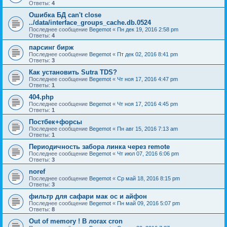
Ответы:
4
Ошибка БД can't close
../data/interface_groups_cache.db.0524
Последнее сообщение
Begemot
«
Пн дек 19, 2016 2:58 pm
Ответы:
4
парсинг бирж
Последнее сообщение
Begemot
«
Пт дек 02, 2016 8:41 pm
Ответы:
3
Как установить Sutra TDS?
Последнее сообщение
Begemot
«
Чт ноя 17, 2016 4:47 pm
Ответы:
1
404.php
Последнее сообщение
Begemot
«
Чт ноя 17, 2016 4:45 pm
Ответы:
1
Постбек+форсы
Последнее сообщение
Begemot
«
Пн авг 15, 2016 7:13 am
Ответы:
1
Периодичность забора линка через remote
Последнее сообщение
Begemot
«
Чт июл 07, 2016 6:06 pm
Ответы:
3
noref
Последнее сообщение
Begemot
«
Ср май 18, 2016 8:15 pm
Ответы:
3
фильтр для сафари мак ос и айфон
Последнее сообщение
Begemot
«
Пн май 09, 2016 5:07 pm
Ответы:
8
Out of memory ! В логах cron