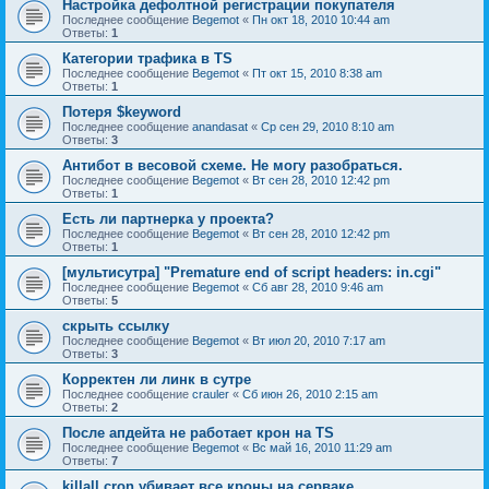
Настройка дефолтной регистрации покупателя
Последнее сообщение
Begemot
«
Пн окт 18, 2010 10:44 am
Ответы:
1
Категории трафика в TS
Последнее сообщение
Begemot
«
Пт окт 15, 2010 8:38 am
Ответы:
1
Потеря $keyword
Последнее сообщение
anandasat
«
Ср сен 29, 2010 8:10 am
Ответы:
3
Антибот в весовой схеме. Не могу разобраться.
Последнее сообщение
Begemot
«
Вт сен 28, 2010 12:42 pm
Ответы:
1
Есть ли партнерка у проекта?
Последнее сообщение
Begemot
«
Вт сен 28, 2010 12:42 pm
Ответы:
1
[мультисутра] "Premature end of script headers: in.cgi"
Последнее сообщение
Begemot
«
Сб авг 28, 2010 9:46 am
Ответы:
5
скрыть ссылку
Последнее сообщение
Begemot
«
Вт июл 20, 2010 7:17 am
Ответы:
3
Корректен ли линк в сутре
Последнее сообщение
crauler
«
Сб июн 26, 2010 2:15 am
Ответы:
2
После апдейта не работает крон на TS
Последнее сообщение
Begemot
«
Вс май 16, 2010 11:29 am
Ответы:
7
killall cron убивает все кроны на серваке