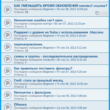
Ответы:
4
КАК УМЕНЬШИТЬ ВРЕМЯ ОБНОВЛЕНИЯ remote:// ссылок?
Последнее сообщение
Begemot
«
Пн окт 08, 2012 12:58 pm
Ответы:
19
1
2
Непонятная ошибка can't open ..
Последнее сообщение
коптур
«
Вс окт 07, 2012 12:23 pm
Ответы:
3
Редирект с дорвея на Sutra с использованием .htaccess
Последнее сообщение
Begemot
«
Чт сен 20, 2012 6:18 pm
Ответы:
4
перенаправление.
Последнее сообщение
Begemot
«
Пт сен 14, 2012 5:12 pm
Ответы:
13
схемы и группы - последовательное распределение.
Последнее сообщение
UncleJoe
«
Вт сен 11, 2012 9:16 am
Ответы:
7
Как правильно поставить фильтры?
Последнее сообщение
Begemot
«
Пт сен 07, 2012 5:26 am
Ответы:
1
Глоб. стата за прошлый месяц.
Последнее сообщение
Begemot
«
Чт сен 06, 2012 10:05 am
Ответы:
3
Непонятки с фильтром.
Последнее сообщение
Begemot
«
Ср сен 05, 2012 4:08 pm
Ответы:
1
Обишка
Последнее сообщение
Begemot
«
Ср сен 05, 2012 4:08 pm