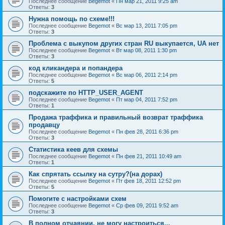
Последнее сообщение
Begemot
«
Пн мар 21, 2011 9:25 am
Ответы:
3
Нужна помощь по схеме!!!
Последнее сообщение
Begemot
«
Вс мар 13, 2011 7:05 pm
Ответы:
3
Проблема с выкупом других стран RU выкупается, UA нет
Последнее сообщение
Begemot
«
Вт мар 08, 2011 1:30 pm
Ответы:
3
код кликандера и попандера
Последнее сообщение
Begemot
«
Вс мар 06, 2011 2:14 pm
Ответы:
5
подскажите по HTTP_USER_AGENT
Последнее сообщение
Begemot
«
Пт мар 04, 2011 7:52 pm
Ответы:
1
Продажа траффика и правильный возврат траффика
продавцу
Последнее сообщение
Begemot
«
Пн фев 28, 2011 6:36 pm
Ответы:
3
Статистика кеев для схемы
Последнее сообщение
Begemot
«
Пн фев 21, 2011 10:49 am
Ответы:
1
Как спрятать ссылку на сутру?(на дорах)
Последнее сообщение
Begemot
«
Пт фев 18, 2011 12:52 pm
Ответы:
5
Помогите с настройками схем
Последнее сообщение
Begemot
«
Ср фев 09, 2011 9:52 am
Ответы:
3
В полном отчаянии, не могу настроиться...