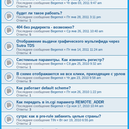
Последнее сообщение
Begemot
«
Чт фев 03, 2011 9:47 am
Ответы:
3
будет ли такое рабоать?
Последнее сообщение
Begemot
«
Пт янв 28, 2011 3:11 pm
Ответы:
1
404 без редиректа - возможно?
Последнее сообщение
Begemot
«
Ср янв 26, 2011 10:40 am
Ответы:
5
Отображение выдачи графического мультифида через
Sutra TDS
Последнее сообщение
Begemot
«
Пт янв 14, 2011 11:24 am
Ответы:
4
Системные параметры. Как изменить регистр?
Последнее сообщение
Begemot
«
Сб дек 25, 2010 9:32 am
Ответы:
1
В схеме отображаются не все клики, приходящие с урлов
Последнее сообщение
Begemot
«
Чт дек 23, 2010 9:58 am
Ответы:
9
Как работает default scheme?
Последнее сообщение
Begemot
«
Пт ноя 26, 2010 1:22 pm
Ответы:
1
Как передать в in.cgi параметр REMOTE_ADDR
Последнее сообщение
Begemot
«
Ср ноя 17, 2010 10:44 am
Ответы:
3
сутра: как в pre-rule забанить целые страны?
Последнее сообщение
TIN
«
Вт окт 19, 2010 6:55 pm
Ответы:
2