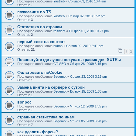
Последнее сообщение
Yastreb
«
Ср мар 03, 2010 1:44 am
Ответы:
1
пожелания по TS
Последнее сообщение
Yastreb
«
Вт мар 02, 2010 5:52 pm
Ответы:
3
Статистика по странам
Последнее сообщение
resident
«
Пн фев 01, 2010 10:27 pm
Ответы:
2
первый клик на контент
Последнее сообщение
bubon
«
Сб янв 02, 2010 2:41 pm
Ответы:
21
1
2
Посоветуйте где лучше покупать трафик для SUTRы
Последнее сообщение
GT-SEO
«
Сб дек 26, 2009 3:15 pm
Фильтровать noCookie
Последнее сообщение
Begemot
«
Ср дек 23, 2009 3:19 pm
Ответы:
1
Замена винта на сервере с сутрой
Последнее сообщение
Begemot
«
Вс ноя 15, 2009 1:35 pm
Ответы:
1
вопрос
Последнее сообщение
Begemot
«
Чт ноя 12, 2009 1:35 pm
Ответы:
1
странная статистика по инам
Последнее сообщение
Begemot
«
Чт ноя 05, 2009 3:28 pm
Ответы:
7
как удалить форсы?
Последнее сообщение
Begemot
«
Вт ноя 03, 2009 3:27 pm