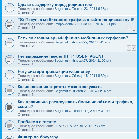
Сделать задержку перед редиректом
Последнее сообщение
Begemot
«
Пн июн 23, 2014 6:18 pm
Ответы:
3
TS: Покупка мобильного трафика с сайта по диапазону IP
Последнее сообщение
Propovednik
«
Пн июн 16, 2014 3:21 pm
Ответы:
15
1
2
Есть ли стационарный фильтр мобильных серферов?
Последнее сообщение
Begemot
«
Чт май 22, 2014 5:41 am
Ответы:
20
1
2
Рег выражение header:HTTP_USER_AGENT
Последнее сообщение
Begemot
«
Чт мар 27, 2014 11:00 pm
Ответы:
1
Нету хистори транзакций webmoney
Последнее сообщение
Begemot
«
Сб мар 15, 2014 8:39 pm
Ответы:
2
Какие внешние скрипты можно запускать
Последнее сообщение
Begemot
«
Чт фев 20, 2014 11:16 am
Ответы:
1
Как правильно распределить большие объемы трафика,
схемы?
Последнее сообщение
Begemot
«
Пн фев 17, 2014 6:31 pm
Ответы:
4
Проблема с remote
Последнее сообщение
LEMP
«
Сб ноя 30, 2013 1:33 pm
Ответы:
1
Фильтр по браузеру