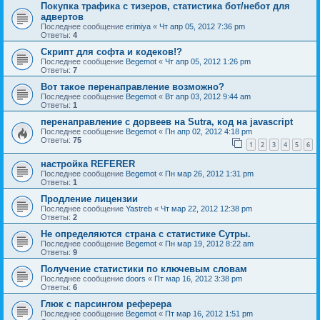
Покупка трафика с тизеров, статистика бот/небот для
адвертов
Последнее сообщение
erimiya
«
Чт апр 05, 2012 7:36 pm
Ответы:
4
Скрипт для софта и кодеков!?
Последнее сообщение
Begemot
«
Чт апр 05, 2012 1:26 pm
Ответы:
7
Вот такое перенаправление возможно?
Последнее сообщение
Begemot
«
Вт апр 03, 2012 9:44 am
Ответы:
1
перенаправление с дорвеев на Sutra, код на javascript
Последнее сообщение
Begemot
«
Пн апр 02, 2012 4:18 pm
Ответы:
75
1
2
3
4
5
6
настройка REFERER
Последнее сообщение
Begemot
«
Пн мар 26, 2012 1:31 pm
Ответы:
1
Продление лицензии
Последнее сообщение
Yastreb
«
Чт мар 22, 2012 12:38 pm
Ответы:
2
Не определяются страна с статистике Сутры.
Последнее сообщение
Begemot
«
Пн мар 19, 2012 8:22 am
Ответы:
9
Получение статистики по ключевым словам
Последнее сообщение
doors
«
Пт мар 16, 2012 3:38 pm
Ответы:
6
Глюк с парсингом реферера
Последнее сообщение
Begemot
«
Пт мар 16, 2012 1:51 pm