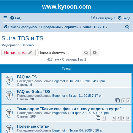
www.kytoon.com
FAQ
Регистрация
Вход
П
Список форумов
Программы и скрипты
Sutra TDS и TS
о
Sutra TDS и TS
и
Модератор:
Begemot
с
Поиск
Расширенный пои
Новая тема
к
417 тем • Страница
1
из
1
Темы
FAQ по TS
Последнее сообщение
Begemot
«
Пн ноя 16, 2015 4:39 pm
Ответы:
9
FAQ по Sutra TDS
Последнее сообщение
Begemot
«
Вт авг 11, 2015 7:17 pm
Ответы:
28
1
2
Тема-опрос "Какие еще фишки я хочу видеть в сутре"
Последнее сообщение
Evgen555
«
Пт фев 27, 2015 11:00 pm
Ответы:
108
1
5
6
7
8
…
Полезные статьи
Последнее сообщение
Begemot
«
Пн авг 04, 2008 8:26 am