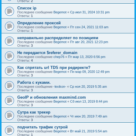
Ответы:
2
Список ip
Последнее сообщение
Begemot
«
Ср июл 31, 2024 10:31 pm
Ответы:
1
Определение проксей
Последнее сообщение
Begemot
«
Пт сен 24, 2021 11:03 am
Ответы:
1
неправильно распределяет по позициям
Последнее сообщение
Begemot
«
Пт авг 20, 2021 12:23 pm
Ответы:
3
Не передается $referer_domain
Последнее сообщение
chep76
«
Пт мар 13, 2020 6:56 pm
Ответы:
4
Как спрятать url TDS при редиректе?
Последнее сообщение
Begemot
«
Пн мар 09, 2020 12:49 pm
Ответы:
3
Работа с куками.
Последнее сообщение
-lexikon-
«
Ср ноя 20, 2019 5:35 am
Ответы:
3
GeoIP и обновления maxmind.com
Последнее сообщение
Begemot
«
Сб июл 13, 2019 8:44 pm
Ответы:
3
Сутра как трекер
Последнее сообщение
Begemot
«
Чт июн 20, 2019 7:49 am
Ответы:
3
подчитать трафик сутрой
Последнее сообщение
Begemot
«
Вт май 21, 2019 5:54 am
Ответы:
1