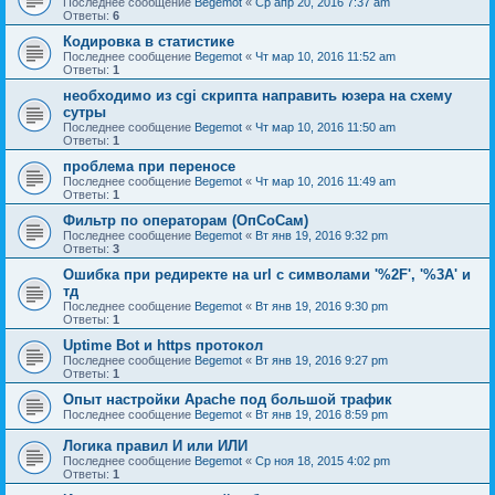
Последнее сообщение
Begemot
«
Ср апр 20, 2016 7:37 am
Ответы:
6
Кодировка в статистике
Последнее сообщение
Begemot
«
Чт мар 10, 2016 11:52 am
Ответы:
1
необходимо из cgi скрипта направить юзера на схему
сутры
Последнее сообщение
Begemot
«
Чт мар 10, 2016 11:50 am
Ответы:
1
проблема при переносе
Последнее сообщение
Begemot
«
Чт мар 10, 2016 11:49 am
Ответы:
1
Фильтр по операторам (ОпСоСам)
Последнее сообщение
Begemot
«
Вт янв 19, 2016 9:32 pm
Ответы:
3
Ошибка при редиректе на url с символами '%2F', '%3А' и
тд
Последнее сообщение
Begemot
«
Вт янв 19, 2016 9:30 pm
Ответы:
1
Uptime Bot и https протокол
Последнее сообщение
Begemot
«
Вт янв 19, 2016 9:27 pm
Ответы:
1
Опыт настройки Apache под большой трафик
Последнее сообщение
Begemot
«
Вт янв 19, 2016 8:59 pm
Логика правил И или ИЛИ
Последнее сообщение
Begemot
«
Ср ноя 18, 2015 4:02 pm
Ответы:
1