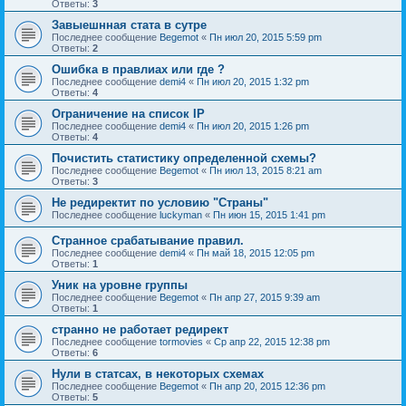
Ответы:
3
Завыешнная стата в сутре
Последнее сообщение
Begemot
«
Пн июл 20, 2015 5:59 pm
Ответы:
2
Ошибка в правлиах или где ?
Последнее сообщение
demi4
«
Пн июл 20, 2015 1:32 pm
Ответы:
4
Ограничение на список IP
Последнее сообщение
demi4
«
Пн июл 20, 2015 1:26 pm
Ответы:
4
Почистить статистику определенной схемы?
Последнее сообщение
Begemot
«
Пн июл 13, 2015 8:21 am
Ответы:
3
Не редиректит по условию "Страны"
Последнее сообщение
luckyman
«
Пн июн 15, 2015 1:41 pm
Странное срабатывание правил.
Последнее сообщение
demi4
«
Пн май 18, 2015 12:05 pm
Ответы:
1
Уник на уровне группы
Последнее сообщение
Begemot
«
Пн апр 27, 2015 9:39 am
Ответы:
1
странно не работает редирект
Последнее сообщение
tormovies
«
Ср апр 22, 2015 12:38 pm
Ответы:
6
Нули в статсах, в некоторых схемах
Последнее сообщение
Begemot
«
Пн апр 20, 2015 12:36 pm
Ответы:
5