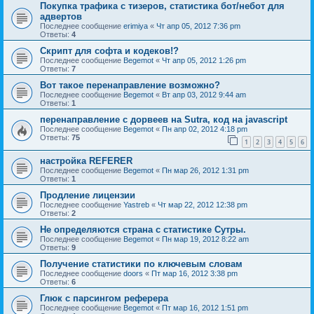
Покупка трафика с тизеров, статистика бот/небот для
адвертов
Последнее сообщение
erimiya
«
Чт апр 05, 2012 7:36 pm
Ответы:
4
Скрипт для софта и кодеков!?
Последнее сообщение
Begemot
«
Чт апр 05, 2012 1:26 pm
Ответы:
7
Вот такое перенаправление возможно?
Последнее сообщение
Begemot
«
Вт апр 03, 2012 9:44 am
Ответы:
1
перенаправление с дорвеев на Sutra, код на javascript
Последнее сообщение
Begemot
«
Пн апр 02, 2012 4:18 pm
Ответы:
75
1
2
3
4
5
6
настройка REFERER
Последнее сообщение
Begemot
«
Пн мар 26, 2012 1:31 pm
Ответы:
1
Продление лицензии
Последнее сообщение
Yastreb
«
Чт мар 22, 2012 12:38 pm
Ответы:
2
Не определяются страна с статистике Сутры.
Последнее сообщение
Begemot
«
Пн мар 19, 2012 8:22 am
Ответы:
9
Получение статистики по ключевым словам
Последнее сообщение
doors
«
Пт мар 16, 2012 3:38 pm
Ответы:
6
Глюк с парсингом реферера
Последнее сообщение
Begemot
«
Пт мар 16, 2012 1:51 pm