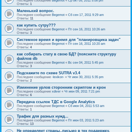
Последнее сообщение
Begemot
«
Ср окт 05, 2011 5:08 pm
Ответы:
1
Маленький вопрос.
Последнее сообщение
Begemot
«
Сб сен 17, 2011 9:29 am
Ответы:
11
как купить сутру???
Последнее сообщение
Begemot
«
Пт сен 16, 2011 10:26 am
Ответы:
3
Системное время и время для "планировщика задач"
Последнее сообщение
Begemot
«
Пт сен 16, 2011 10:20 am
Ответы:
4
как собирать стату в свою БД? (поясните структуру
файлов db
Последнее сообщение
Begemot
«
Вс сен 04, 2011 5:45 pm
Ответы:
3
Подскажите по схеме SUTRA v3.4
Последнее сообщение
-lexikon-
«
Чт июн 30, 2011 5:35 pm
Ответы:
2
Изминение урлов сторонним скриптом и крон
Последнее сообщение
xdiver
«
Чт июн 09, 2011 7:21 pm
Ответы:
6
Передача ссылок ТДС в Google Analytics
Последнее сообщение
Begemot
«
Сб июн 04, 2011 5:53 am
Ответы:
1
Трафик для разных нужд...
Последнее сообщение
Begemot
«
Пт июн 03, 2011 5:23 am
Ответы:
13
Не определяет страны..письмо в тех поддержку.