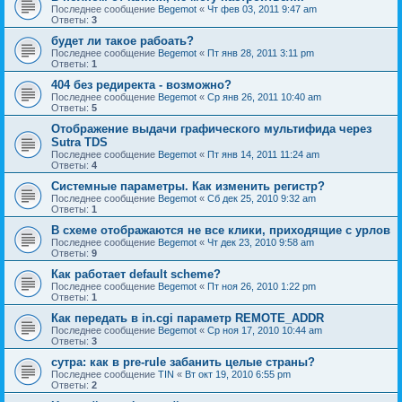
Последнее сообщение
Begemot
«
Чт фев 03, 2011 9:47 am
Ответы:
3
будет ли такое рабоать?
Последнее сообщение
Begemot
«
Пт янв 28, 2011 3:11 pm
Ответы:
1
404 без редиректа - возможно?
Последнее сообщение
Begemot
«
Ср янв 26, 2011 10:40 am
Ответы:
5
Отображение выдачи графического мультифида через
Sutra TDS
Последнее сообщение
Begemot
«
Пт янв 14, 2011 11:24 am
Ответы:
4
Системные параметры. Как изменить регистр?
Последнее сообщение
Begemot
«
Сб дек 25, 2010 9:32 am
Ответы:
1
В схеме отображаются не все клики, приходящие с урлов
Последнее сообщение
Begemot
«
Чт дек 23, 2010 9:58 am
Ответы:
9
Как работает default scheme?
Последнее сообщение
Begemot
«
Пт ноя 26, 2010 1:22 pm
Ответы:
1
Как передать в in.cgi параметр REMOTE_ADDR
Последнее сообщение
Begemot
«
Ср ноя 17, 2010 10:44 am
Ответы:
3
сутра: как в pre-rule забанить целые страны?
Последнее сообщение
TIN
«
Вт окт 19, 2010 6:55 pm
Ответы:
2