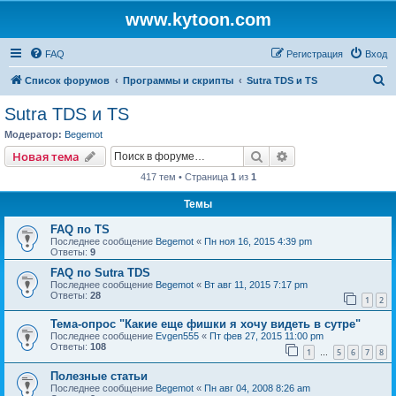
www.kytoon.com
FAQ
Регистрация
Вход
П
Список форумов
Программы и скрипты
Sutra TDS и TS
о
Sutra TDS и TS
и
Модератор:
Begemot
с
Поиск
Расширенный пои
Новая тема
к
417 тем • Страница
1
из
1
Темы
FAQ по TS
Последнее сообщение
Begemot
«
Пн ноя 16, 2015 4:39 pm
Ответы:
9
FAQ по Sutra TDS
Последнее сообщение
Begemot
«
Вт авг 11, 2015 7:17 pm
Ответы:
28
1
2
Тема-опрос "Какие еще фишки я хочу видеть в сутре"
Последнее сообщение
Evgen555
«
Пт фев 27, 2015 11:00 pm
Ответы:
108
1
5
6
7
8
…
Полезные статьи
Последнее сообщение
Begemot
«
Пн авг 04, 2008 8:26 am