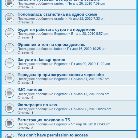
Последнее сообщение
smilex
«
Пн апр 26, 2010 7:09 pm
Ответы:
2
Поломалась статистика на одной схеме
Последнее сообщение
crauler
«
Чт апр 22, 2010 7:33 pm
Ответы:
2
будет ли работать сутра на поддомене
Последнее сообщение
Begemot
«
Вт апр 20, 2010 8:57 pm
Ответы:
1
Фришник и топ на одном домене.
Последнее сообщение
bubon
«
Пт апр 16, 2010 10:25 am
Ответы:
6
Запустить fastcgi демон
Последнее сообщение
Begemot
«
Пт апр 09, 2010 11:22 am
Ответы:
2
Передача ip при загрузке кнопки через php
Последнее сообщение
Begemot
«
Ср мар 31, 2010 2:57 pm
Ответы:
1
IMG счетчик
Последнее сообщение
Begemot
«
Сб мар 13, 2010 9:24 am
Ответы:
9
Фильтрация по кею
Последнее сообщение
Begemot
«
Сб мар 06, 2010 10:28 am
Ответы:
1
Регистрация покупок в ТS
Последнее сообщение
Begemot
«
Чт мар 04, 2010 11:43 am
Ответы:
8
You don't have permission to access