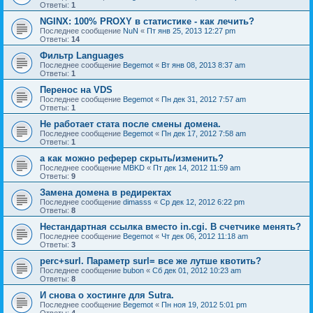
Ответы:
1
NGINX: 100% PROXY в статистике - как лечить?
Последнее сообщение
NuN
«
Пт янв 25, 2013 12:27 pm
Ответы:
14
Фильтр Languages
Последнее сообщение
Begemot
«
Вт янв 08, 2013 8:37 am
Ответы:
1
Перенос на VDS
Последнее сообщение
Begemot
«
Пн дек 31, 2012 7:57 am
Ответы:
1
Не работает стата после смены домена.
Последнее сообщение
Begemot
«
Пн дек 17, 2012 7:58 am
Ответы:
1
а как можно реферер скрыть/изменить?
Последнее сообщение
MBKD
«
Пт дек 14, 2012 11:59 am
Ответы:
9
Замена домена в редиректах
Последнее сообщение
dimasss
«
Ср дек 12, 2012 6:22 pm
Ответы:
8
Нестандартная ссылка вместо in.cgi. В счетчике менять?
Последнее сообщение
Begemot
«
Чт дек 06, 2012 11:18 am
Ответы:
3
perc+surl. Параметр surl= все же лутше квотить?
Последнее сообщение
bubon
«
Сб дек 01, 2012 10:23 am
Ответы:
8
И снова о хостинге для Sutra.
Последнее сообщение
Begemot
«
Пн ноя 19, 2012 5:01 pm