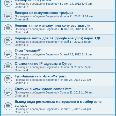
Фильтр по браузерам
Последнее сообщение
Begemot
«
Вс июн 24, 2012 8:49 pm
Ответы:
7
Возврат не выкупленного трафика
Последнее сообщение
Begemot
«
Чт июн 21, 2012 11:14 am
Ответы:
5
Непонятки по мануалу, или хочу все знать)))
Последнее сообщение
Begemot
«
Пт май 18, 2012 11:36 am
Ответы:
4
Передача меток для ГА (google analytics) через ТДС
Последнее сообщение
Begemot
«
Чт май 17, 2012 3:38 pm
Ответы:
1
Глюк "remote://"
Последнее сообщение
Begemot
«
Вс май 13, 2012 5:49 pm
Ответы:
1
Статистика по IP адресам в Сутре
Последнее сообщение
Begemot
«
Чт май 03, 2012 5:35 pm
Ответы:
4
Гугл-Аналитик и Яшко-Метрикс
Последнее сообщение
Begemot
«
Чт апр 26, 2012 7:32 am
Ответы:
1
Счетчик в www.kytoon.com/ts.html
Последнее сообщение
Begemot
«
Ср апр 11, 2012 11:56 am
Ответы:
3
Вывод кода рекламных материалов в мембер зоне
селера.
Последнее сообщение
Begemot
«
Вт апр 10, 2012 2:44 pm
Ответы:
5