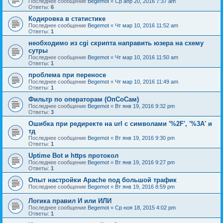
Последнее сообщение
Begemot
«
Ср апр 20, 2016 7:37 am
Ответы:
6
Кодировка в статистике
Последнее сообщение
Begemot
«
Чт мар 10, 2016 11:52 am
Ответы:
1
необходимо из cgi скрипта направить юзера на схему
сутры
Последнее сообщение
Begemot
«
Чт мар 10, 2016 11:50 am
Ответы:
1
проблема при переносе
Последнее сообщение
Begemot
«
Чт мар 10, 2016 11:49 am
Ответы:
1
Фильтр по операторам (ОпСоСам)
Последнее сообщение
Begemot
«
Вт янв 19, 2016 9:32 pm
Ответы:
3
Ошибка при редиректе на url с символами '%2F', '%3А' и
тд
Последнее сообщение
Begemot
«
Вт янв 19, 2016 9:30 pm
Ответы:
1
Uptime Bot и https протокол
Последнее сообщение
Begemot
«
Вт янв 19, 2016 9:27 pm
Ответы:
1
Опыт настройки Apache под большой трафик
Последнее сообщение
Begemot
«
Вт янв 19, 2016 8:59 pm
Логика правил И или ИЛИ
Последнее сообщение
Begemot
«
Ср ноя 18, 2015 4:02 pm
Ответы:
1