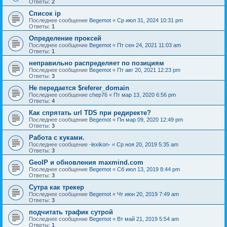
Ответы:
2
Список ip
Последнее сообщение
Begemot
«
Ср июл 31, 2024 10:31 pm
Ответы:
1
Определение проксей
Последнее сообщение
Begemot
«
Пт сен 24, 2021 11:03 am
Ответы:
1
неправильно распределяет по позициям
Последнее сообщение
Begemot
«
Пт авг 20, 2021 12:23 pm
Ответы:
3
Не передается $referer_domain
Последнее сообщение
chep76
«
Пт мар 13, 2020 6:56 pm
Ответы:
4
Как спрятать url TDS при редиректе?
Последнее сообщение
Begemot
«
Пн мар 09, 2020 12:49 pm
Ответы:
3
Работа с куками.
Последнее сообщение
-lexikon-
«
Ср ноя 20, 2019 5:35 am
Ответы:
3
GeoIP и обновления maxmind.com
Последнее сообщение
Begemot
«
Сб июл 13, 2019 8:44 pm
Ответы:
3
Сутра как трекер
Последнее сообщение
Begemot
«
Чт июн 20, 2019 7:49 am
Ответы:
3
подчитать трафик сутрой
Последнее сообщение
Begemot
«
Вт май 21, 2019 5:54 am
Ответы:
1