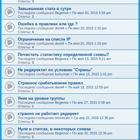
Ответы:
3
Завыешнная стата в сутре
Последнее сообщение
Begemot
«
Пн июл 20, 2015 5:59 pm
Ответы:
2
Ошибка в правлиах или где ?
Последнее сообщение
demi4
«
Пн июл 20, 2015 1:32 pm
Ответы:
4
Ограничение на список IP
Последнее сообщение
demi4
«
Пн июл 20, 2015 1:26 pm
Ответы:
4
Почистить статистику определенной схемы?
Последнее сообщение
Begemot
«
Пн июл 13, 2015 8:21 am
Ответы:
3
Не редиректит по условию "Страны"
Последнее сообщение
luckyman
«
Пн июн 15, 2015 1:41 pm
Странное срабатывание правил.
Последнее сообщение
demi4
«
Пн май 18, 2015 12:05 pm
Ответы:
1
Уник на уровне группы
Последнее сообщение
Begemot
«
Пн апр 27, 2015 9:39 am
Ответы:
1
странно не работает редирект
Последнее сообщение
tormovies
«
Ср апр 22, 2015 12:38 pm
Ответы:
6
Нули в статсах, в некоторых схемах
Последнее сообщение
Begemot
«
Пн апр 20, 2015 12:36 pm
Ответы:
5