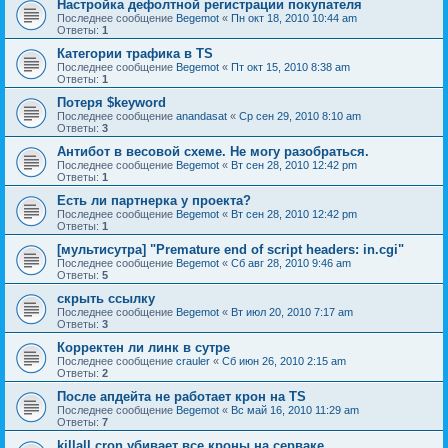
Настройка дефолтной регистрации покупателя
Последнее сообщение
Begemot
«
Пн окт 18, 2010 10:44 am
Ответы:
1
Категории трафика в TS
Последнее сообщение
Begemot
«
Пт окт 15, 2010 8:38 am
Ответы:
1
Потеря $keyword
Последнее сообщение
anandasat
«
Ср сен 29, 2010 8:10 am
Ответы:
3
Антибот в весовой схеме. Не могу разобраться.
Последнее сообщение
Begemot
«
Вт сен 28, 2010 12:42 pm
Ответы:
1
Есть ли партнерка у проекта?
Последнее сообщение
Begemot
«
Вт сен 28, 2010 12:42 pm
Ответы:
1
[мультисутра] "Premature end of script headers: in.cgi"
Последнее сообщение
Begemot
«
Сб авг 28, 2010 9:46 am
Ответы:
5
скрыть ссылку
Последнее сообщение
Begemot
«
Вт июл 20, 2010 7:17 am
Ответы:
3
Корректен ли линк в сутре
Последнее сообщение
crauler
«
Сб июн 26, 2010 2:15 am
Ответы:
2
После апдейта не работает крон на TS
Последнее сообщение
Begemot
«
Вс май 16, 2010 11:29 am
Ответы:
7
killall cron убивает все кроны на серваке