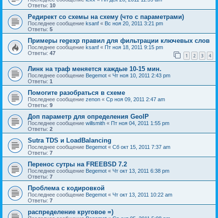
Ответы:
10
Редирект со схемы на схему (что с параметрами)
Последнее сообщение
ksanf
«
Вс ноя 20, 2011 3:21 pm
Ответы:
5
Примеры regexp правил для фильтрации ключевых слов
Последнее сообщение
ksanf
«
Пт ноя 18, 2011 9:15 pm
Ответы:
47
1
2
3
4
Линк на траф меняется каждые 10-15 мин.
Последнее сообщение
Begemot
«
Чт ноя 10, 2011 2:43 pm
Ответы:
1
Помогите разобраться в схеме
Последнее сообщение
zenon
«
Ср ноя 09, 2011 2:47 am
Ответы:
9
Доп параметр для определения GeoIP
Последнее сообщение
willsmith
«
Пт ноя 04, 2011 1:55 pm
Ответы:
2
Sutra TDS и LoadBalancing
Последнее сообщение
Begemot
«
Сб окт 15, 2011 7:37 am
Ответы:
7
Перенос сутры на FREEBSD 7.2
Последнее сообщение
Begemot
«
Чт окт 13, 2011 6:38 pm
Ответы:
7
Проблема с кодировкой
Последнее сообщение
Begemot
«
Чт окт 13, 2011 10:22 am
Ответы:
7
распределение круговое =)