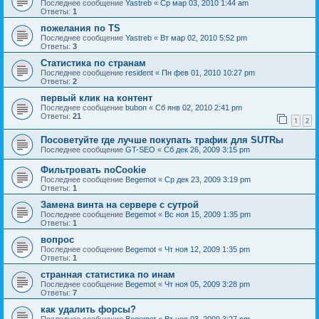
Последнее сообщение
Yastreb
«
Ср мар 03, 2010 1:44 am
Ответы:
1
пожелания по TS
Последнее сообщение
Yastreb
«
Вт мар 02, 2010 5:52 pm
Ответы:
3
Статистика по странам
Последнее сообщение
resident
«
Пн фев 01, 2010 10:27 pm
Ответы:
2
первый клик на контент
Последнее сообщение
bubon
«
Сб янв 02, 2010 2:41 pm
Ответы:
21
1
2
Посоветуйте где лучше покупать трафик для SUTRы
Последнее сообщение
GT-SEO
«
Сб дек 26, 2009 3:15 pm
Фильтровать noCookie
Последнее сообщение
Begemot
«
Ср дек 23, 2009 3:19 pm
Ответы:
1
Замена винта на сервере с сутрой
Последнее сообщение
Begemot
«
Вс ноя 15, 2009 1:35 pm
Ответы:
1
вопрос
Последнее сообщение
Begemot
«
Чт ноя 12, 2009 1:35 pm
Ответы:
1
странная статистика по инам
Последнее сообщение
Begemot
«
Чт ноя 05, 2009 3:28 pm
Ответы:
7
как удалить форсы?
Последнее сообщение
Begemot
«
Вт ноя 03, 2009 3:27 pm