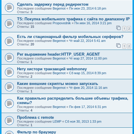
Сделать задержку перед редиректом
Последнее сообщение
Begemot
«
Пн июн 23, 2014 6:18 pm
Ответы:
3
TS: Покупка мобильного трафика с сайта по диапазону IP
Последнее сообщение
Propovednik
«
Пн июн 16, 2014 3:21 pm
Ответы:
15
1
2
Есть ли стационарный фильтр мобильных серферов?
Последнее сообщение
Begemot
«
Чт май 22, 2014 5:41 am
Ответы:
20
1
2
Рег выражение header:HTTP_USER_AGENT
Последнее сообщение
Begemot
«
Чт мар 27, 2014 11:00 pm
Ответы:
1
Нету хистори транзакций webmoney
Последнее сообщение
Begemot
«
Сб мар 15, 2014 8:39 pm
Ответы:
2
Какие внешние скрипты можно запускать
Последнее сообщение
Begemot
«
Чт фев 20, 2014 11:16 am
Ответы:
1
Как правильно распределить большие объемы трафика,
схемы?
Последнее сообщение
Begemot
«
Пн фев 17, 2014 6:31 pm
Ответы:
4
Проблема с remote
Последнее сообщение
LEMP
«
Сб ноя 30, 2013 1:33 pm
Ответы:
1
Фильтр по браузеру