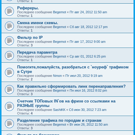
Ответы:
1
Рефереры.
Последнее сообщение
Begemot
«
Пт авг 24, 2012 11:50 am
Ответы:
1
Смена имени схемы.
Последнее сообщение
Begemot
«
Сб авг 18, 2012 12:17 pm
Ответы:
1
Фильтр по IP
Последнее сообщение
Begemot
«
Пт авг 17, 2012 9:00 am
Ответы:
3
Передача параметра
Последнее сообщение
Begemot
«
Ср авг 01, 2012 6:25 pm
Ответы:
1
Помогите,пожалуйста, разобраться с `ноуреф` трафиком
в Сутре
Последнее сообщение
Nmon
«
Пт июл 20, 2012 9:19 am
Ответы:
2
Как правильно сформировать линк перенаправления?
Последнее сообщение
Begemot
«
Пн июл 16, 2012 8:02 pm
Ответы:
3
Счетчик ТОПовых IN`ов на фрихе со ссылками на
РАЗНЫЕ группы
Последнее сообщение
SashiKK
«
Сб июн 30, 2012 7:23 am
Ответы:
4
Разделение трафика по городам и странам
Последнее сообщение
Begemot
«
Вт июн 26, 2012 11:50 am
Ответы:
3