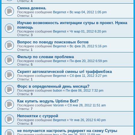
Ответы:
4
Смена домена.
Последнее сообщение
Begemot
«
Вс мар 04, 2012 1:05 pm
Ответы:
1
Изучаю возможность интеграции сутры в проект. Нужна
помощь
Последнее сообщение
Begemot
«
Чт мар 01, 2012 6:20 pm
Ответы:
3
Вопрос по поводу поисковых ботов
Последнее сообщение
Begemot
«
Вс фев 26, 2012 5:16 pm
Ответы:
1
Фильтр по словам проблема
Последнее сообщение
Begemot
«
Пн фев 20, 2012 6:59 pm
Ответы:
5
Скрипт автоматической смены url траффикбэка
Последнее сообщение
Begemot
«
Сб фев 11, 2012 3:27 pm
Ответы:
1
Форс в определенный день месяца?
Последнее сообщение
bubon
«
Пн фев 06, 2012 7:32 pm
Ответы:
9
Как купить модуль Uptime Bot?
Последнее сообщение
Voronin
«
Сб янв 28, 2012 11:51 am
Ответы:
7
Непонятки с сутррой
Последнее сообщение
Begemot
«
Чт янв 26, 2012 6:40 pm
Ответы:
8
не получается настроить редирект на схему Сутры
Последнее сообщение
lexx
«
Пн дек 26, 2011 11:59 am