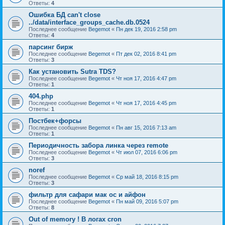
Ответы:
4
Ошибка БД can't close
../data/interface_groups_cache.db.0524
Последнее сообщение
Begemot
«
Пн дек 19, 2016 2:58 pm
Ответы:
4
парсинг бирж
Последнее сообщение
Begemot
«
Пт дек 02, 2016 8:41 pm
Ответы:
3
Как установить Sutra TDS?
Последнее сообщение
Begemot
«
Чт ноя 17, 2016 4:47 pm
Ответы:
1
404.php
Последнее сообщение
Begemot
«
Чт ноя 17, 2016 4:45 pm
Ответы:
1
Постбек+форсы
Последнее сообщение
Begemot
«
Пн авг 15, 2016 7:13 am
Ответы:
1
Периодичность забора линка через remote
Последнее сообщение
Begemot
«
Чт июл 07, 2016 6:06 pm
Ответы:
3
noref
Последнее сообщение
Begemot
«
Ср май 18, 2016 8:15 pm
Ответы:
3
фильтр для сафари мак ос и айфон
Последнее сообщение
Begemot
«
Пн май 09, 2016 5:07 pm
Ответы:
8
Out of memory ! В логах cron