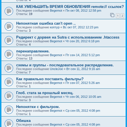
Ответы:
4
КАК УМЕНЬШИТЬ ВРЕМЯ ОБНОВЛЕНИЯ remote:// ссылок?
Последнее сообщение
Begemot
«
Пн окт 08, 2012 12:58 pm
Ответы:
19
1
2
Непонятная ошибка can't open ..
Последнее сообщение
коптур
«
Вс окт 07, 2012 12:23 pm
Ответы:
3
Редирект с дорвея на Sutra с использованием .htaccess
Последнее сообщение
Begemot
«
Чт сен 20, 2012 6:18 pm
Ответы:
4
перенаправление.
Последнее сообщение
Begemot
«
Пт сен 14, 2012 5:12 pm
Ответы:
13
схемы и группы - последовательное распределение.
Последнее сообщение
UncleJoe
«
Вт сен 11, 2012 9:16 am
Ответы:
7
Как правильно поставить фильтры?
Последнее сообщение
Begemot
«
Пт сен 07, 2012 5:26 am
Ответы:
1
Глоб. стата за прошлый месяц.
Последнее сообщение
Begemot
«
Чт сен 06, 2012 10:05 am
Ответы:
3
Непонятки с фильтром.
Последнее сообщение
Begemot
«
Ср сен 05, 2012 4:08 pm
Ответы:
1
Обишка
Последнее сообщение
Begemot
«
Ср сен 05, 2012 4:08 pm