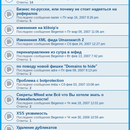
Ответы:
14
Бизнес по-русски, или почему не стоит надеяться на
рефералов
Последнее сообщение
taster
«
Пт мар 16, 2007 8:26 pm
Ответы:
5
изменения на klikvip'е
Последнее сообщение
Begemot
«
Пт мар 09, 2007 11:06 am
Изменения XML фида Umaxsearch 2
Последнее сообщение
Begemot
«
Сб фев 24, 2007 12:27 pm
перенаправление из сутра в мфид
Последнее сообщение
Begemot
«
Вт фев 13, 2007 7:42 pm
Ответы:
1
по поводу новой фишки "Domains to hide"
Последнее сообщение
adre
«
Пт фев 09, 2007 9:13 pm
Ответы:
2
Проблема с botprotection
Последнее сообщение
imba
«
Сб фев 03, 2007 10:08 am
Ответы:
2
Секреты Mfeed или Всё что Вы хотели знать о
Кликабельности!
Последнее сообщение
Begemot
«
Чт янв 18, 2007 12:01 pm
Ответы:
2
XSS уязвимость
Последнее сообщение
Begemot
«
Чт ноя 30, 2006 10:55 am
Ответы:
1
Удаление дубликатов