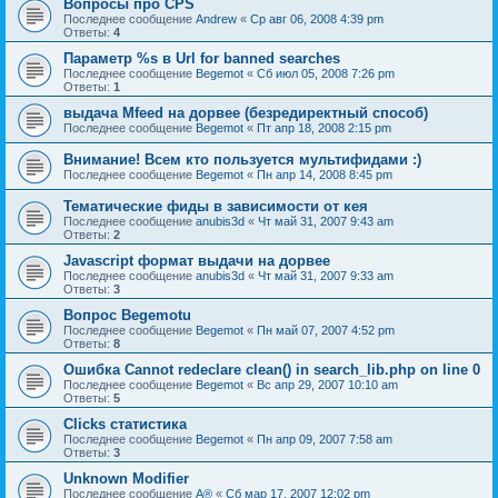
Вопросы про CPS
Последнее сообщение
Andrew
«
Ср авг 06, 2008 4:39 pm
Ответы:
4
Параметр %s в Url for banned searches
Последнее сообщение
Begemot
«
Сб июл 05, 2008 7:26 pm
Ответы:
1
выдача Mfeed на дорвее (безредиректный способ)
Последнее сообщение
Begemot
«
Пт апр 18, 2008 2:15 pm
Внимание! Всем кто пользуется мультифидами :)
Последнее сообщение
Begemot
«
Пн апр 14, 2008 8:45 pm
Тематические фиды в зависимости от кея
Последнее сообщение
anubis3d
«
Чт май 31, 2007 9:43 am
Ответы:
2
Javascript формат выдачи на дорвее
Последнее сообщение
anubis3d
«
Чт май 31, 2007 9:33 am
Ответы:
3
Вопрос Begemotu
Последнее сообщение
Begemot
«
Пн май 07, 2007 4:52 pm
Ответы:
8
Ошибка Cannot redeclare clean() in search_lib.php on line 0
Последнее сообщение
Begemot
«
Вс апр 29, 2007 10:10 am
Ответы:
5
Clicks статистика
Последнее сообщение
Begemot
«
Пн апр 09, 2007 7:58 am
Ответы:
3
Unknown Modifier
Последнее сообщение
A®
«
Сб мар 17, 2007 12:02 pm