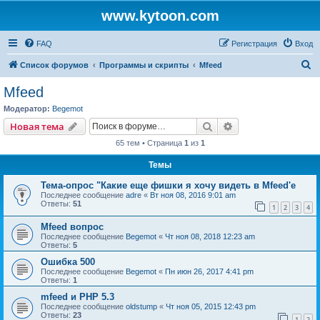
www.kytoon.com
FAQ
Регистрация
Вход
П
Список форумов
Программы и скрипты
Mfeed
о
Mfeed
и
Модератор:
Begemot
с
Поиск
Расширенный пои
Новая тема
к
65 тем • Страница
1
из
1
Темы
Тема-опрос "Какие еще фишки я хочу видеть в Mfeed'е
Последнее сообщение
adre
«
Вт ноя 08, 2016 9:01 am
Ответы:
51
1
2
3
4
Mfeed вопрос
Последнее сообщение
Begemot
«
Чт ноя 08, 2018 12:23 am
Ответы:
5
Ошибка 500
Последнее сообщение
Begemot
«
Пн июн 26, 2017 4:41 pm
Ответы:
1
mfeed и PHP 5.3
Последнее сообщение
oldstump
«
Чт ноя 05, 2015 12:43 pm
Ответы:
23
1
2