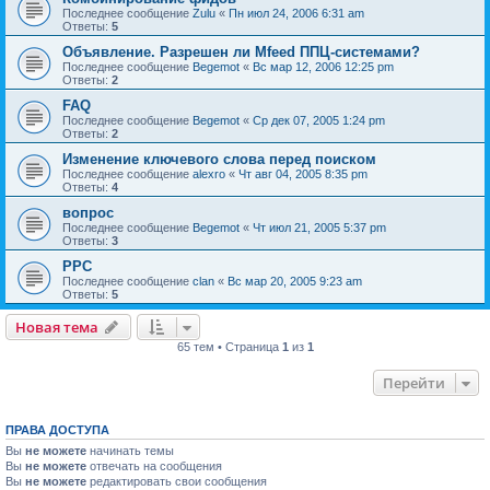
Последнее сообщение
Zulu
«
Пн июл 24, 2006 6:31 am
Ответы:
5
Объявление. Разрешен ли Mfeed ППЦ-системами?
Последнее сообщение
Begemot
«
Вс мар 12, 2006 12:25 pm
Ответы:
2
FAQ
Последнее сообщение
Begemot
«
Ср дек 07, 2005 1:24 pm
Ответы:
2
Изменение ключевого слова перед поиском
Последнее сообщение
alexro
«
Чт авг 04, 2005 8:35 pm
Ответы:
4
вопрос
Последнее сообщение
Begemot
«
Чт июл 21, 2005 5:37 pm
Ответы:
3
PPC
Последнее сообщение
clan
«
Вс мар 20, 2005 9:23 am
Ответы:
5
Новая тема
65 тем • Страница
1
из
1
Перейти
ПРАВА ДОСТУПА
Вы
не можете
начинать темы
Вы
не можете
отвечать на сообщения
Вы
не можете
редактировать свои сообщения