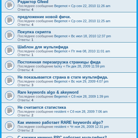
Редактор Gfeed
Последнее сообщение
Begemot
«
Ср сен 22, 2010 11:26 am
Ответы:
4
предложение новой фичи.
Последнее сообщение
Begemot
«
Ср сен 22, 2010 11:25 am
Ответы:
4
Покупка скрипта
Последнее сообщение
Begemot
«
Вс июл 18, 2010 12:37 pm
Ответы:
1
Шаблон для мультифида
Последнее сообщение
Begemot
«
Пт янв 08, 2010 11:01 am
Ответы:
1
Постоянная перезагрузка страницы фида
Последнее сообщение
lucky
«
Пн дек 28, 2009 11:59 pm
Ответы:
4
Не показывается страна в стате мультифида.
Последнее сообщение
Begemot
«
Вс ноя 29, 2009 4:07 pm
Ответы:
3
Rare keywords algo & akeyword
Последнее сообщение
Begemot
«
Сб ноя 28, 2009 1:39 pm
Ответы:
4
Не считается статистика
Последнее сообщение
resident
«
Сб ноя 28, 2009 7:06 am
Ответы:
2
Как именно работает RARE keywords algo?
Последнее сообщение
resident
«
Чт ноя 26, 2009 12:31 pm
Ответы:
2
C какими именно PPC работает мультифид?