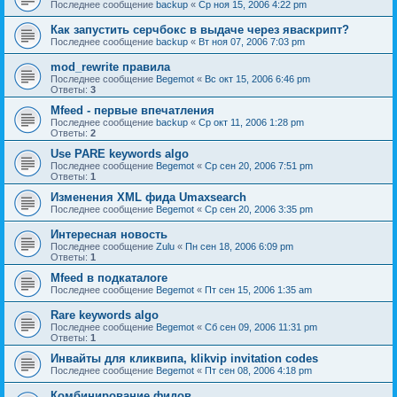
Последнее сообщение
backup
«
Ср ноя 15, 2006 4:22 pm
Как запустить серчбокс в выдаче через яваскрипт?
Последнее сообщение
backup
«
Вт ноя 07, 2006 7:03 pm
mod_rewrite правила
Последнее сообщение
Begemot
«
Вс окт 15, 2006 6:46 pm
Ответы:
3
Mfeed - первые впечатления
Последнее сообщение
backup
«
Ср окт 11, 2006 1:28 pm
Ответы:
2
Use PARE keywords algo
Последнее сообщение
Begemot
«
Ср сен 20, 2006 7:51 pm
Ответы:
1
Изменения XML фида Umaxsearch
Последнее сообщение
Begemot
«
Ср сен 20, 2006 3:35 pm
Интересная новость
Последнее сообщение
Zulu
«
Пн сен 18, 2006 6:09 pm
Ответы:
1
Mfeed в подкаталоге
Последнее сообщение
Begemot
«
Пт сен 15, 2006 1:35 am
Rare keywords algo
Последнее сообщение
Begemot
«
Сб сен 09, 2006 11:31 pm
Ответы:
1
Инвайты для кликвипа, klikvip invitation codes
Последнее сообщение
Begemot
«
Пт сен 08, 2006 4:18 pm
Комбинирование фидов