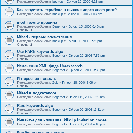
Последнее сообщение
backup
«
Ср ноя 15, 2006 4:22 pm
Как запустить серчбокс в выдаче через яваскрипт?
Последнее сообщение
backup
«
Вт ноя 07, 2006 7:03 pm
mod_rewrite правила
Последнее сообщение
Begemot
«
Вс окт 15, 2006 6:46 pm
Ответы:
3
Mfeed - первые впечатления
Последнее сообщение
backup
«
Ср окт 11, 2006 1:28 pm
Ответы:
2
Use PARE keywords algo
Последнее сообщение
Begemot
«
Ср сен 20, 2006 7:51 pm
Ответы:
1
Изменения XML фида Umaxsearch
Последнее сообщение
Begemot
«
Ср сен 20, 2006 3:35 pm
Интересная новость
Последнее сообщение
Zulu
«
Пн сен 18, 2006 6:09 pm
Ответы:
1
Mfeed в подкаталоге
Последнее сообщение
Begemot
«
Пт сен 15, 2006 1:35 am
Rare keywords algo
Последнее сообщение
Begemot
«
Сб сен 09, 2006 11:31 pm
Ответы:
1
Инвайты для кликвипа, klikvip invitation codes
Последнее сообщение
Begemot
«
Пт сен 08, 2006 4:18 pm
Комбинирование фидов