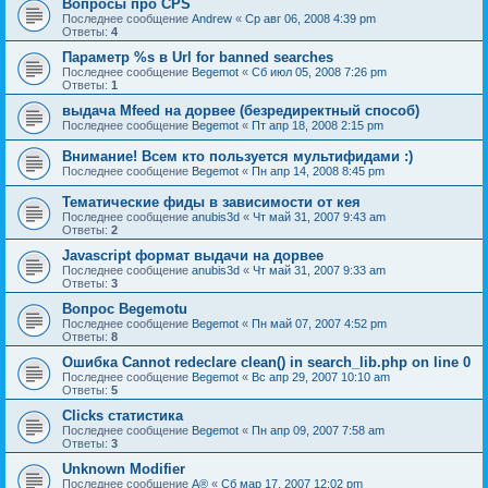
Вопросы про CPS
Последнее сообщение
Andrew
«
Ср авг 06, 2008 4:39 pm
Ответы:
4
Параметр %s в Url for banned searches
Последнее сообщение
Begemot
«
Сб июл 05, 2008 7:26 pm
Ответы:
1
выдача Mfeed на дорвее (безредиректный способ)
Последнее сообщение
Begemot
«
Пт апр 18, 2008 2:15 pm
Внимание! Всем кто пользуется мультифидами :)
Последнее сообщение
Begemot
«
Пн апр 14, 2008 8:45 pm
Тематические фиды в зависимости от кея
Последнее сообщение
anubis3d
«
Чт май 31, 2007 9:43 am
Ответы:
2
Javascript формат выдачи на дорвее
Последнее сообщение
anubis3d
«
Чт май 31, 2007 9:33 am
Ответы:
3
Вопрос Begemotu
Последнее сообщение
Begemot
«
Пн май 07, 2007 4:52 pm
Ответы:
8
Ошибка Cannot redeclare clean() in search_lib.php on line 0
Последнее сообщение
Begemot
«
Вс апр 29, 2007 10:10 am
Ответы:
5
Clicks статистика
Последнее сообщение
Begemot
«
Пн апр 09, 2007 7:58 am
Ответы:
3
Unknown Modifier
Последнее сообщение
A®
«
Сб мар 17, 2007 12:02 pm