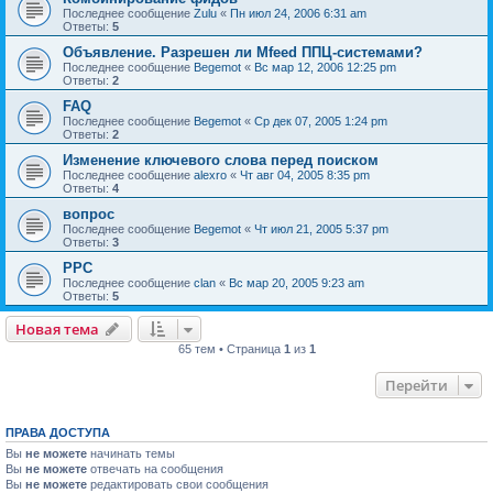
Последнее сообщение
Zulu
«
Пн июл 24, 2006 6:31 am
Ответы:
5
Объявление. Разрешен ли Mfeed ППЦ-системами?
Последнее сообщение
Begemot
«
Вс мар 12, 2006 12:25 pm
Ответы:
2
FAQ
Последнее сообщение
Begemot
«
Ср дек 07, 2005 1:24 pm
Ответы:
2
Изменение ключевого слова перед поиском
Последнее сообщение
alexro
«
Чт авг 04, 2005 8:35 pm
Ответы:
4
вопрос
Последнее сообщение
Begemot
«
Чт июл 21, 2005 5:37 pm
Ответы:
3
PPC
Последнее сообщение
clan
«
Вс мар 20, 2005 9:23 am
Ответы:
5
Новая тема
65 тем • Страница
1
из
1
Перейти
ПРАВА ДОСТУПА
Вы
не можете
начинать темы
Вы
не можете
отвечать на сообщения
Вы
не можете
редактировать свои сообщения