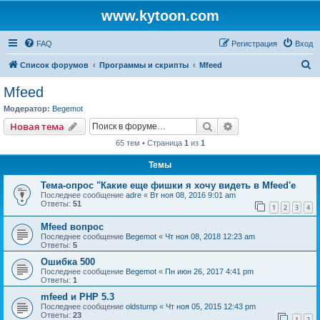
www.kytoon.com
FAQ
Регистрация
Вход
П
Список форумов
Программы и скрипты
Mfeed
о
Mfeed
и
Модератор:
Begemot
с
Поиск
Расширенный пои
Новая тема
к
65 тем • Страница
1
из
1
Темы
Тема-опрос "Какие еще фишки я хочу видеть в Mfeed'е
Последнее сообщение
adre
«
Вт ноя 08, 2016 9:01 am
Ответы:
51
1
2
3
4
Mfeed вопрос
Последнее сообщение
Begemot
«
Чт ноя 08, 2018 12:23 am
Ответы:
5
Ошибка 500
Последнее сообщение
Begemot
«
Пн июн 26, 2017 4:41 pm
Ответы:
1
mfeed и PHP 5.3
Последнее сообщение
oldstump
«
Чт ноя 05, 2015 12:43 pm
Ответы:
23
1
2