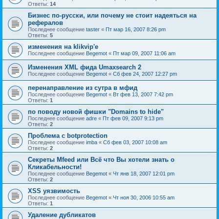
Ответы:
14
Бизнес по-русски, или почему не стоит надеяться на
рефералов
Последнее сообщение
taster
«
Пт мар 16, 2007 8:26 pm
Ответы:
5
изменения на klikvip'е
Последнее сообщение
Begemot
«
Пт мар 09, 2007 11:06 am
Изменения XML фида Umaxsearch 2
Последнее сообщение
Begemot
«
Сб фев 24, 2007 12:27 pm
перенаправление из сутра в мфид
Последнее сообщение
Begemot
«
Вт фев 13, 2007 7:42 pm
Ответы:
1
по поводу новой фишки "Domains to hide"
Последнее сообщение
adre
«
Пт фев 09, 2007 9:13 pm
Ответы:
2
Проблема с botprotection
Последнее сообщение
imba
«
Сб фев 03, 2007 10:08 am
Ответы:
2
Секреты Mfeed или Всё что Вы хотели знать о
Кликабельности!
Последнее сообщение
Begemot
«
Чт янв 18, 2007 12:01 pm
Ответы:
2
XSS уязвимость
Последнее сообщение
Begemot
«
Чт ноя 30, 2006 10:55 am
Ответы:
1
Удаление дубликатов