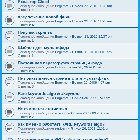
Редактор Gfeed
Последнее сообщение
Begemot
«
Ср сен 22, 2010 11:26 am
Ответы:
4
предложение новой фичи.
Последнее сообщение
Begemot
«
Ср сен 22, 2010 11:25 am
Ответы:
4
Покупка скрипта
Последнее сообщение
Begemot
«
Вс июл 18, 2010 12:37 pm
Ответы:
1
Шаблон для мультифида
Последнее сообщение
Begemot
«
Пт янв 08, 2010 11:01 am
Ответы:
1
Постоянная перезагрузка страницы фида
Последнее сообщение
lucky
«
Пн дек 28, 2009 11:59 pm
Ответы:
4
Не показывается страна в стате мультифида.
Последнее сообщение
Begemot
«
Вс ноя 29, 2009 4:07 pm
Ответы:
3
Rare keywords algo & akeyword
Последнее сообщение
Begemot
«
Сб ноя 28, 2009 1:39 pm
Ответы:
4
Не считается статистика
Последнее сообщение
resident
«
Сб ноя 28, 2009 7:06 am
Ответы:
2
Как именно работает RARE keywords algo?
Последнее сообщение
resident
«
Чт ноя 26, 2009 12:31 pm
Ответы:
2
C какими именно PPC работает мультифид?