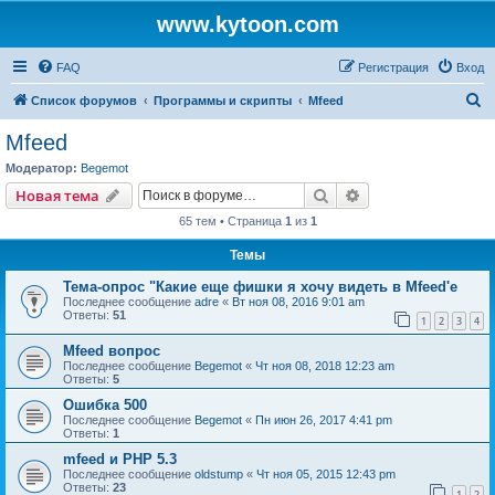
www.kytoon.com
FAQ
Регистрация
Вход
П
Список форумов
Программы и скрипты
Mfeed
о
Mfeed
и
Модератор:
Begemot
с
Поиск
Расширенный пои
Новая тема
к
65 тем • Страница
1
из
1
Темы
Тема-опрос "Какие еще фишки я хочу видеть в Mfeed'е
Последнее сообщение
adre
«
Вт ноя 08, 2016 9:01 am
Ответы:
51
1
2
3
4
Mfeed вопрос
Последнее сообщение
Begemot
«
Чт ноя 08, 2018 12:23 am
Ответы:
5
Ошибка 500
Последнее сообщение
Begemot
«
Пн июн 26, 2017 4:41 pm
Ответы:
1
mfeed и PHP 5.3
Последнее сообщение
oldstump
«
Чт ноя 05, 2015 12:43 pm
Ответы:
23
1
2