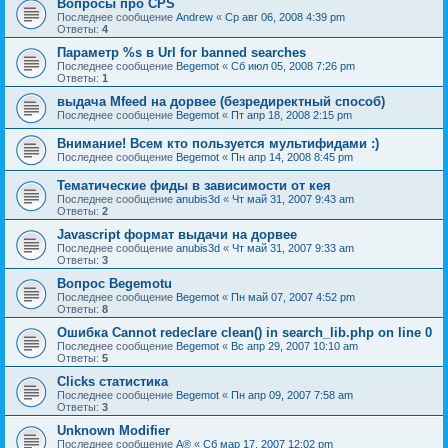
Вопросы про CPS
Последнее сообщение
Andrew
«
Ср авг 06, 2008 4:39 pm
Ответы:
4
Параметр %s в Url for banned searches
Последнее сообщение
Begemot
«
Сб июл 05, 2008 7:26 pm
Ответы:
1
выдача Mfeed на дорвее (безредиректный способ)
Последнее сообщение
Begemot
«
Пт апр 18, 2008 2:15 pm
Внимание! Всем кто пользуется мультифидами :)
Последнее сообщение
Begemot
«
Пн апр 14, 2008 8:45 pm
Тематические фиды в зависимости от кея
Последнее сообщение
anubis3d
«
Чт май 31, 2007 9:43 am
Ответы:
2
Javascript формат выдачи на дорвее
Последнее сообщение
anubis3d
«
Чт май 31, 2007 9:33 am
Ответы:
3
Вопрос Begemotu
Последнее сообщение
Begemot
«
Пн май 07, 2007 4:52 pm
Ответы:
8
Ошибка Cannot redeclare clean() in search_lib.php on line 0
Последнее сообщение
Begemot
«
Вс апр 29, 2007 10:10 am
Ответы:
5
Clicks статистика
Последнее сообщение
Begemot
«
Пн апр 09, 2007 7:58 am
Ответы:
3
Unknown Modifier
Последнее сообщение
A®
«
Сб мар 17, 2007 12:02 pm