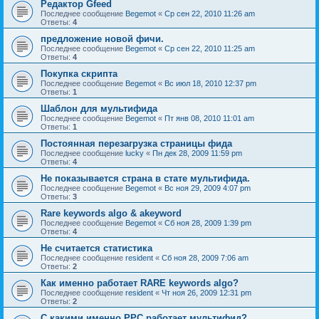
Редактор Gfeed
Последнее сообщение
Begemot
«
Ср сен 22, 2010 11:26 am
Ответы:
4
предложение новой фичи.
Последнее сообщение
Begemot
«
Ср сен 22, 2010 11:25 am
Ответы:
4
Покупка скрипта
Последнее сообщение
Begemot
«
Вс июл 18, 2010 12:37 pm
Ответы:
1
Шаблон для мультифида
Последнее сообщение
Begemot
«
Пт янв 08, 2010 11:01 am
Ответы:
1
Постоянная перезагрузка страницы фида
Последнее сообщение
lucky
«
Пн дек 28, 2009 11:59 pm
Ответы:
4
Не показывается страна в стате мультифида.
Последнее сообщение
Begemot
«
Вс ноя 29, 2009 4:07 pm
Ответы:
3
Rare keywords algo & akeyword
Последнее сообщение
Begemot
«
Сб ноя 28, 2009 1:39 pm
Ответы:
4
Не считается статистика
Последнее сообщение
resident
«
Сб ноя 28, 2009 7:06 am
Ответы:
2
Как именно работает RARE keywords algo?
Последнее сообщение
resident
«
Чт ноя 26, 2009 12:31 pm
Ответы:
2
C какими именно PPC работает мультифид?