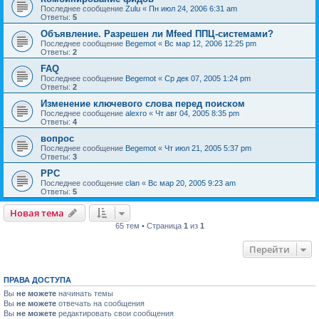
Последнее сообщение
Zulu
«
Пн июл 24, 2006 6:31 am
Ответы:
5
Объявление. Разрешен ли Mfeed ППЦ-системами?
Последнее сообщение
Begemot
«
Вс мар 12, 2006 12:25 pm
Ответы:
2
FAQ
Последнее сообщение
Begemot
«
Ср дек 07, 2005 1:24 pm
Ответы:
2
Изменение ключевого слова перед поиском
Последнее сообщение
alexro
«
Чт авг 04, 2005 8:35 pm
Ответы:
4
вопрос
Последнее сообщение
Begemot
«
Чт июл 21, 2005 5:37 pm
Ответы:
3
PPC
Последнее сообщение
clan
«
Вс мар 20, 2005 9:23 am
Ответы:
5
Новая тема
65 тем • Страница
1
из
1
Перейти
ПРАВА ДОСТУПА
Вы
не можете
начинать темы
Вы
не можете
отвечать на сообщения
Вы
не можете
редактировать свои сообщения