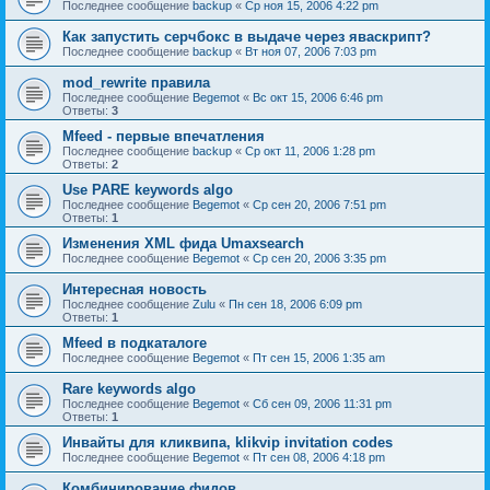
Последнее сообщение
backup
«
Ср ноя 15, 2006 4:22 pm
Как запустить серчбокс в выдаче через яваскрипт?
Последнее сообщение
backup
«
Вт ноя 07, 2006 7:03 pm
mod_rewrite правила
Последнее сообщение
Begemot
«
Вс окт 15, 2006 6:46 pm
Ответы:
3
Mfeed - первые впечатления
Последнее сообщение
backup
«
Ср окт 11, 2006 1:28 pm
Ответы:
2
Use PARE keywords algo
Последнее сообщение
Begemot
«
Ср сен 20, 2006 7:51 pm
Ответы:
1
Изменения XML фида Umaxsearch
Последнее сообщение
Begemot
«
Ср сен 20, 2006 3:35 pm
Интересная новость
Последнее сообщение
Zulu
«
Пн сен 18, 2006 6:09 pm
Ответы:
1
Mfeed в подкаталоге
Последнее сообщение
Begemot
«
Пт сен 15, 2006 1:35 am
Rare keywords algo
Последнее сообщение
Begemot
«
Сб сен 09, 2006 11:31 pm
Ответы:
1
Инвайты для кликвипа, klikvip invitation codes
Последнее сообщение
Begemot
«
Пт сен 08, 2006 4:18 pm
Комбинирование фидов