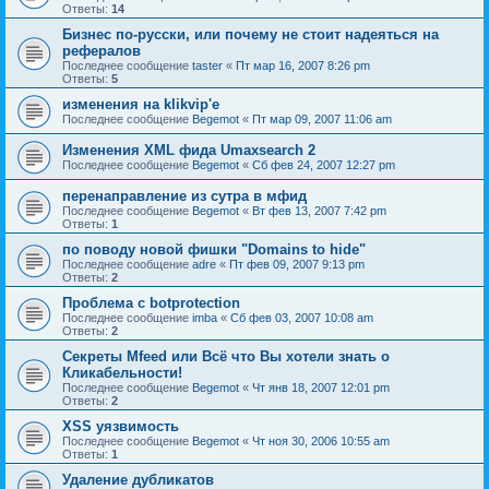
Ответы:
14
Бизнес по-русски, или почему не стоит надеяться на
рефералов
Последнее сообщение
taster
«
Пт мар 16, 2007 8:26 pm
Ответы:
5
изменения на klikvip'е
Последнее сообщение
Begemot
«
Пт мар 09, 2007 11:06 am
Изменения XML фида Umaxsearch 2
Последнее сообщение
Begemot
«
Сб фев 24, 2007 12:27 pm
перенаправление из сутра в мфид
Последнее сообщение
Begemot
«
Вт фев 13, 2007 7:42 pm
Ответы:
1
по поводу новой фишки "Domains to hide"
Последнее сообщение
adre
«
Пт фев 09, 2007 9:13 pm
Ответы:
2
Проблема с botprotection
Последнее сообщение
imba
«
Сб фев 03, 2007 10:08 am
Ответы:
2
Секреты Mfeed или Всё что Вы хотели знать о
Кликабельности!
Последнее сообщение
Begemot
«
Чт янв 18, 2007 12:01 pm
Ответы:
2
XSS уязвимость
Последнее сообщение
Begemot
«
Чт ноя 30, 2006 10:55 am
Ответы:
1
Удаление дубликатов