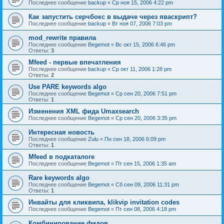
Последнее сообщение
backup
«
Ср ноя 15, 2006 4:22 pm
Как запустить серчбокс в выдаче через яваскрипт?
Последнее сообщение
backup
«
Вт ноя 07, 2006 7:03 pm
mod_rewrite правила
Последнее сообщение
Begemot
«
Вс окт 15, 2006 6:46 pm
Ответы:
3
Mfeed - первые впечатления
Последнее сообщение
backup
«
Ср окт 11, 2006 1:28 pm
Ответы:
2
Use PARE keywords algo
Последнее сообщение
Begemot
«
Ср сен 20, 2006 7:51 pm
Ответы:
1
Изменения XML фида Umaxsearch
Последнее сообщение
Begemot
«
Ср сен 20, 2006 3:35 pm
Интересная новость
Последнее сообщение
Zulu
«
Пн сен 18, 2006 6:09 pm
Ответы:
1
Mfeed в подкаталоге
Последнее сообщение
Begemot
«
Пт сен 15, 2006 1:35 am
Rare keywords algo
Последнее сообщение
Begemot
«
Сб сен 09, 2006 11:31 pm
Ответы:
1
Инвайты для кликвипа, klikvip invitation codes
Последнее сообщение
Begemot
«
Пт сен 08, 2006 4:18 pm
Комбинирование фидов