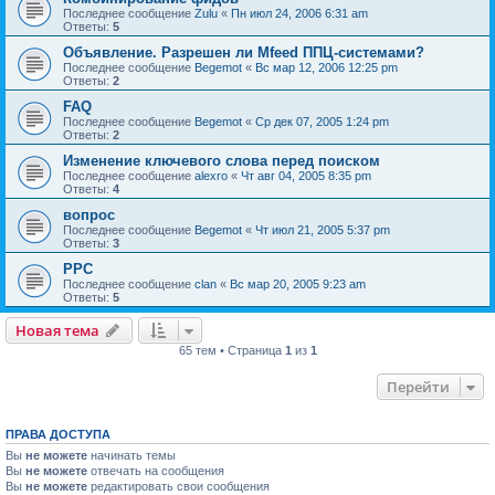
Последнее сообщение
Zulu
«
Пн июл 24, 2006 6:31 am
Ответы:
5
Объявление. Разрешен ли Mfeed ППЦ-системами?
Последнее сообщение
Begemot
«
Вс мар 12, 2006 12:25 pm
Ответы:
2
FAQ
Последнее сообщение
Begemot
«
Ср дек 07, 2005 1:24 pm
Ответы:
2
Изменение ключевого слова перед поиском
Последнее сообщение
alexro
«
Чт авг 04, 2005 8:35 pm
Ответы:
4
вопрос
Последнее сообщение
Begemot
«
Чт июл 21, 2005 5:37 pm
Ответы:
3
PPC
Последнее сообщение
clan
«
Вс мар 20, 2005 9:23 am
Ответы:
5
Новая тема
65 тем • Страница
1
из
1
Перейти
ПРАВА ДОСТУПА
Вы
не можете
начинать темы
Вы
не можете
отвечать на сообщения
Вы
не можете
редактировать свои сообщения