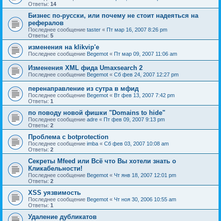
Ответы:
14
Бизнес по-русски, или почему не стоит надеяться на
рефералов
Последнее сообщение
taster
«
Пт мар 16, 2007 8:26 pm
Ответы:
5
изменения на klikvip'е
Последнее сообщение
Begemot
«
Пт мар 09, 2007 11:06 am
Изменения XML фида Umaxsearch 2
Последнее сообщение
Begemot
«
Сб фев 24, 2007 12:27 pm
перенаправление из сутра в мфид
Последнее сообщение
Begemot
«
Вт фев 13, 2007 7:42 pm
Ответы:
1
по поводу новой фишки "Domains to hide"
Последнее сообщение
adre
«
Пт фев 09, 2007 9:13 pm
Ответы:
2
Проблема с botprotection
Последнее сообщение
imba
«
Сб фев 03, 2007 10:08 am
Ответы:
2
Секреты Mfeed или Всё что Вы хотели знать о
Кликабельности!
Последнее сообщение
Begemot
«
Чт янв 18, 2007 12:01 pm
Ответы:
2
XSS уязвимость
Последнее сообщение
Begemot
«
Чт ноя 30, 2006 10:55 am
Ответы:
1
Удаление дубликатов