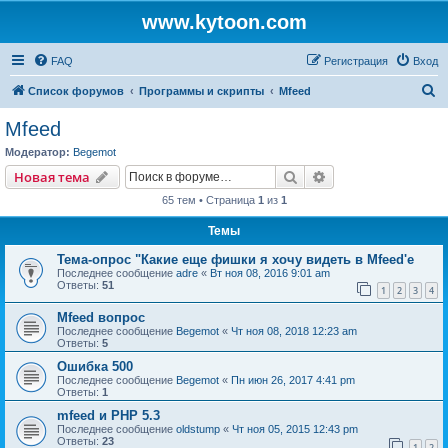
www.kytoon.com
FAQ
Регистрация
Вход
П
Список форумов
Программы и скрипты
Mfeed
о
Mfeed
и
Модератор:
Begemot
с
Поиск
Расширенный пои
Новая тема
к
65 тем • Страница
1
из
1
Темы
Тема-опрос "Какие еще фишки я хочу видеть в Mfeed'е
Последнее сообщение
adre
«
Вт ноя 08, 2016 9:01 am
Ответы:
51
1
2
3
4
Mfeed вопрос
Последнее сообщение
Begemot
«
Чт ноя 08, 2018 12:23 am
Ответы:
5
Ошибка 500
Последнее сообщение
Begemot
«
Пн июн 26, 2017 4:41 pm
Ответы:
1
mfeed и PHP 5.3
Последнее сообщение
oldstump
«
Чт ноя 05, 2015 12:43 pm
Ответы:
23
1
2