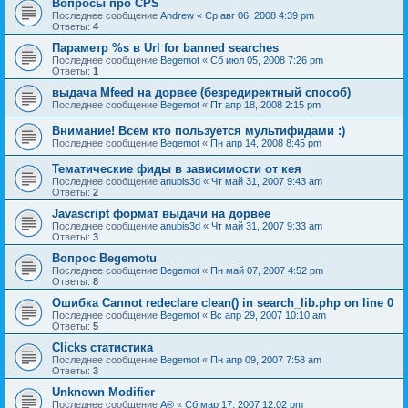
Вопросы про CPS
Последнее сообщение
Andrew
«
Ср авг 06, 2008 4:39 pm
Ответы:
4
Параметр %s в Url for banned searches
Последнее сообщение
Begemot
«
Сб июл 05, 2008 7:26 pm
Ответы:
1
выдача Mfeed на дорвее (безредиректный способ)
Последнее сообщение
Begemot
«
Пт апр 18, 2008 2:15 pm
Внимание! Всем кто пользуется мультифидами :)
Последнее сообщение
Begemot
«
Пн апр 14, 2008 8:45 pm
Тематические фиды в зависимости от кея
Последнее сообщение
anubis3d
«
Чт май 31, 2007 9:43 am
Ответы:
2
Javascript формат выдачи на дорвее
Последнее сообщение
anubis3d
«
Чт май 31, 2007 9:33 am
Ответы:
3
Вопрос Begemotu
Последнее сообщение
Begemot
«
Пн май 07, 2007 4:52 pm
Ответы:
8
Ошибка Cannot redeclare clean() in search_lib.php on line 0
Последнее сообщение
Begemot
«
Вс апр 29, 2007 10:10 am
Ответы:
5
Clicks статистика
Последнее сообщение
Begemot
«
Пн апр 09, 2007 7:58 am
Ответы:
3
Unknown Modifier
Последнее сообщение
A®
«
Сб мар 17, 2007 12:02 pm