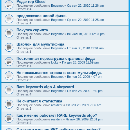
Редактор Gfeed
Последнее сообщение
Begemot
«
Ср сен 22, 2010 11:26 am
Ответы:
4
предложение новой фичи.
Последнее сообщение
Begemot
«
Ср сен 22, 2010 11:25 am
Ответы:
4
Покупка скрипта
Последнее сообщение
Begemot
«
Вс июл 18, 2010 12:37 pm
Ответы:
1
Шаблон для мультифида
Последнее сообщение
Begemot
«
Пт янв 08, 2010 11:01 am
Ответы:
1
Постоянная перезагрузка страницы фида
Последнее сообщение
lucky
«
Пн дек 28, 2009 11:59 pm
Ответы:
4
Не показывается страна в стате мультифида.
Последнее сообщение
Begemot
«
Вс ноя 29, 2009 4:07 pm
Ответы:
3
Rare keywords algo & akeyword
Последнее сообщение
Begemot
«
Сб ноя 28, 2009 1:39 pm
Ответы:
4
Не считается статистика
Последнее сообщение
resident
«
Сб ноя 28, 2009 7:06 am
Ответы:
2
Как именно работает RARE keywords algo?
Последнее сообщение
resident
«
Чт ноя 26, 2009 12:31 pm
Ответы:
2
C какими именно PPC работает мультифид?