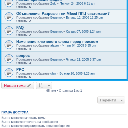
Последнее сообщение
Zulu
«
Пн июл 24, 2006 6:31 am
Ответы:
5
Объявление. Разрешен ли Mfeed ППЦ-системами?
Последнее сообщение
Begemot
«
Вс мар 12, 2006 12:25 pm
Ответы:
2
FAQ
Последнее сообщение
Begemot
«
Ср дек 07, 2005 1:24 pm
Ответы:
2
Изменение ключевого слова перед поиском
Последнее сообщение
alexro
«
Чт авг 04, 2005 8:35 pm
Ответы:
4
вопрос
Последнее сообщение
Begemot
«
Чт июл 21, 2005 5:37 pm
Ответы:
3
PPC
Последнее сообщение
clan
«
Вс мар 20, 2005 9:23 am
Ответы:
5
Новая тема
65 тем • Страница
1
из
1
Перейти
ПРАВА ДОСТУПА
Вы
не можете
начинать темы
Вы
не можете
отвечать на сообщения
Вы
не можете
редактировать свои сообщения