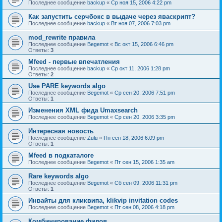
Последнее сообщение
backup
«
Ср ноя 15, 2006 4:22 pm
Как запустить серчбокс в выдаче через яваскрипт?
Последнее сообщение
backup
«
Вт ноя 07, 2006 7:03 pm
mod_rewrite правила
Последнее сообщение
Begemot
«
Вс окт 15, 2006 6:46 pm
Ответы:
3
Mfeed - первые впечатления
Последнее сообщение
backup
«
Ср окт 11, 2006 1:28 pm
Ответы:
2
Use PARE keywords algo
Последнее сообщение
Begemot
«
Ср сен 20, 2006 7:51 pm
Ответы:
1
Изменения XML фида Umaxsearch
Последнее сообщение
Begemot
«
Ср сен 20, 2006 3:35 pm
Интересная новость
Последнее сообщение
Zulu
«
Пн сен 18, 2006 6:09 pm
Ответы:
1
Mfeed в подкаталоге
Последнее сообщение
Begemot
«
Пт сен 15, 2006 1:35 am
Rare keywords algo
Последнее сообщение
Begemot
«
Сб сен 09, 2006 11:31 pm
Ответы:
1
Инвайты для кликвипа, klikvip invitation codes
Последнее сообщение
Begemot
«
Пт сен 08, 2006 4:18 pm
Комбинирование фидов