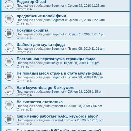
Редактор Gfeed
Последнее сообщение
Begemot
«
Ср сен 22, 2010 11:26 am
Ответы:
4
предложение новой фичи.
Последнее сообщение
Begemot
«
Ср сен 22, 2010 11:25 am
Ответы:
4
Покупка скрипта
Последнее сообщение
Begemot
«
Вс июл 18, 2010 12:37 pm
Ответы:
1
Шаблон для мультифида
Последнее сообщение
Begemot
«
Пт янв 08, 2010 11:01 am
Ответы:
1
Постоянная перезагрузка страницы фида
Последнее сообщение
lucky
«
Пн дек 28, 2009 11:59 pm
Ответы:
4
Не показывается страна в стате мультифида.
Последнее сообщение
Begemot
«
Вс ноя 29, 2009 4:07 pm
Ответы:
3
Rare keywords algo & akeyword
Последнее сообщение
Begemot
«
Сб ноя 28, 2009 1:39 pm
Ответы:
4
Не считается статистика
Последнее сообщение
resident
«
Сб ноя 28, 2009 7:06 am
Ответы:
2
Как именно работает RARE keywords algo?
Последнее сообщение
resident
«
Чт ноя 26, 2009 12:31 pm
Ответы:
2
C какими именно PPC работает мультифид?