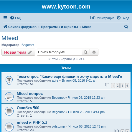
www.kytoon.com
FAQ
Регистрация
Вход
П
Список форумов
Программы и скрипты
Mfeed
о
Mfeed
и
Модератор:
Begemot
с
Поиск
Расширенный пои
Новая тема
к
65 тем • Страница
1
из
1
Темы
Тема-опрос "Какие еще фишки я хочу видеть в Mfeed'е
Последнее сообщение
adre
«
Вт ноя 08, 2016 9:01 am
Ответы:
51
1
2
3
4
Mfeed вопрос
Последнее сообщение
Begemot
«
Чт ноя 08, 2018 12:23 am
Ответы:
5
Ошибка 500
Последнее сообщение
Begemot
«
Пн июн 26, 2017 4:41 pm
Ответы:
1
mfeed и PHP 5.3
Последнее сообщение
oldstump
«
Чт ноя 05, 2015 12:43 pm
Ответы:
23
1
2