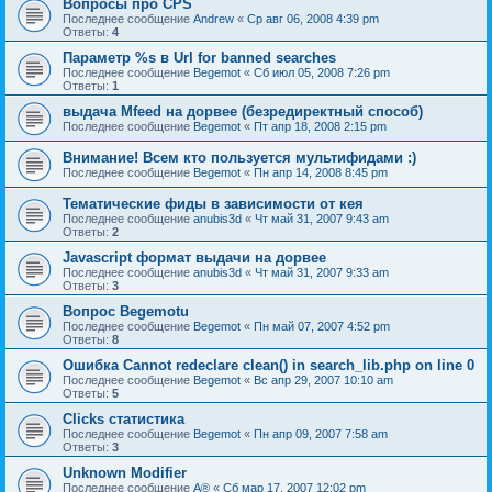
Вопросы про CPS
Последнее сообщение
Andrew
«
Ср авг 06, 2008 4:39 pm
Ответы:
4
Параметр %s в Url for banned searches
Последнее сообщение
Begemot
«
Сб июл 05, 2008 7:26 pm
Ответы:
1
выдача Mfeed на дорвее (безредиректный способ)
Последнее сообщение
Begemot
«
Пт апр 18, 2008 2:15 pm
Внимание! Всем кто пользуется мультифидами :)
Последнее сообщение
Begemot
«
Пн апр 14, 2008 8:45 pm
Тематические фиды в зависимости от кея
Последнее сообщение
anubis3d
«
Чт май 31, 2007 9:43 am
Ответы:
2
Javascript формат выдачи на дорвее
Последнее сообщение
anubis3d
«
Чт май 31, 2007 9:33 am
Ответы:
3
Вопрос Begemotu
Последнее сообщение
Begemot
«
Пн май 07, 2007 4:52 pm
Ответы:
8
Ошибка Cannot redeclare clean() in search_lib.php on line 0
Последнее сообщение
Begemot
«
Вс апр 29, 2007 10:10 am
Ответы:
5
Clicks статистика
Последнее сообщение
Begemot
«
Пн апр 09, 2007 7:58 am
Ответы:
3
Unknown Modifier
Последнее сообщение
A®
«
Сб мар 17, 2007 12:02 pm