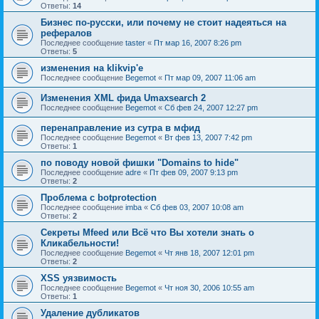
Ответы:
14
Бизнес по-русски, или почему не стоит надеяться на
рефералов
Последнее сообщение
taster
«
Пт мар 16, 2007 8:26 pm
Ответы:
5
изменения на klikvip'е
Последнее сообщение
Begemot
«
Пт мар 09, 2007 11:06 am
Изменения XML фида Umaxsearch 2
Последнее сообщение
Begemot
«
Сб фев 24, 2007 12:27 pm
перенаправление из сутра в мфид
Последнее сообщение
Begemot
«
Вт фев 13, 2007 7:42 pm
Ответы:
1
по поводу новой фишки "Domains to hide"
Последнее сообщение
adre
«
Пт фев 09, 2007 9:13 pm
Ответы:
2
Проблема с botprotection
Последнее сообщение
imba
«
Сб фев 03, 2007 10:08 am
Ответы:
2
Секреты Mfeed или Всё что Вы хотели знать о
Кликабельности!
Последнее сообщение
Begemot
«
Чт янв 18, 2007 12:01 pm
Ответы:
2
XSS уязвимость
Последнее сообщение
Begemot
«
Чт ноя 30, 2006 10:55 am
Ответы:
1
Удаление дубликатов