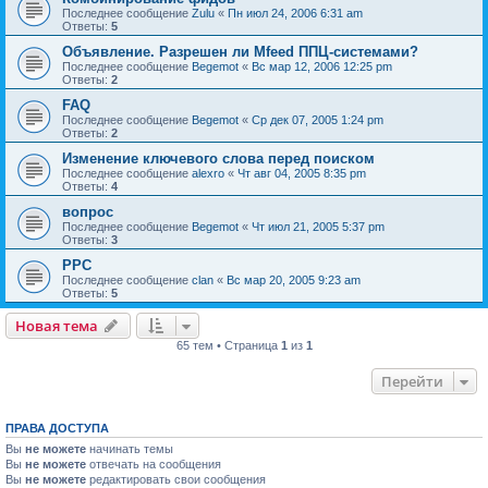
Последнее сообщение
Zulu
«
Пн июл 24, 2006 6:31 am
Ответы:
5
Объявление. Разрешен ли Mfeed ППЦ-системами?
Последнее сообщение
Begemot
«
Вс мар 12, 2006 12:25 pm
Ответы:
2
FAQ
Последнее сообщение
Begemot
«
Ср дек 07, 2005 1:24 pm
Ответы:
2
Изменение ключевого слова перед поиском
Последнее сообщение
alexro
«
Чт авг 04, 2005 8:35 pm
Ответы:
4
вопрос
Последнее сообщение
Begemot
«
Чт июл 21, 2005 5:37 pm
Ответы:
3
PPC
Последнее сообщение
clan
«
Вс мар 20, 2005 9:23 am
Ответы:
5
Новая тема
65 тем • Страница
1
из
1
Перейти
ПРАВА ДОСТУПА
Вы
не можете
начинать темы
Вы
не можете
отвечать на сообщения
Вы
не можете
редактировать свои сообщения