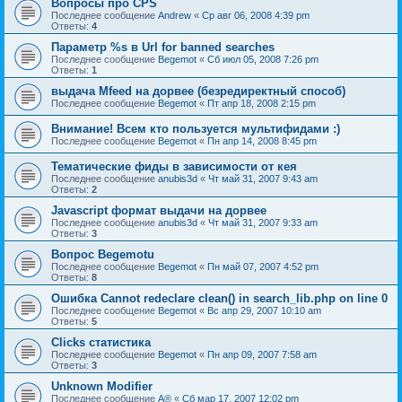
Вопросы про CPS
Последнее сообщение
Andrew
«
Ср авг 06, 2008 4:39 pm
Ответы:
4
Параметр %s в Url for banned searches
Последнее сообщение
Begemot
«
Сб июл 05, 2008 7:26 pm
Ответы:
1
выдача Mfeed на дорвее (безредиректный способ)
Последнее сообщение
Begemot
«
Пт апр 18, 2008 2:15 pm
Внимание! Всем кто пользуется мультифидами :)
Последнее сообщение
Begemot
«
Пн апр 14, 2008 8:45 pm
Тематические фиды в зависимости от кея
Последнее сообщение
anubis3d
«
Чт май 31, 2007 9:43 am
Ответы:
2
Javascript формат выдачи на дорвее
Последнее сообщение
anubis3d
«
Чт май 31, 2007 9:33 am
Ответы:
3
Вопрос Begemotu
Последнее сообщение
Begemot
«
Пн май 07, 2007 4:52 pm
Ответы:
8
Ошибка Cannot redeclare clean() in search_lib.php on line 0
Последнее сообщение
Begemot
«
Вс апр 29, 2007 10:10 am
Ответы:
5
Clicks статистика
Последнее сообщение
Begemot
«
Пн апр 09, 2007 7:58 am
Ответы:
3
Unknown Modifier
Последнее сообщение
A®
«
Сб мар 17, 2007 12:02 pm