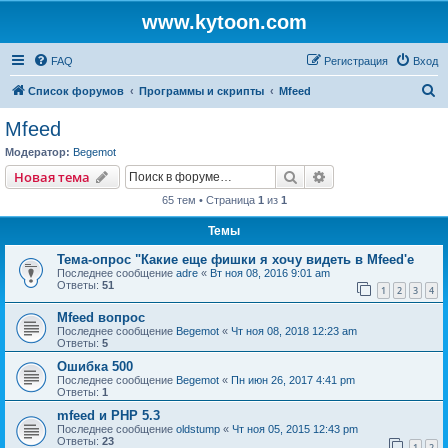
www.kytoon.com
FAQ
Регистрация
Вход
П
Список форумов
Программы и скрипты
Mfeed
о
Mfeed
и
Модератор:
Begemot
с
Поиск
Расширенный пои
Новая тема
к
65 тем • Страница
1
из
1
Темы
Тема-опрос "Какие еще фишки я хочу видеть в Mfeed'е
Последнее сообщение
adre
«
Вт ноя 08, 2016 9:01 am
Ответы:
51
1
2
3
4
Mfeed вопрос
Последнее сообщение
Begemot
«
Чт ноя 08, 2018 12:23 am
Ответы:
5
Ошибка 500
Последнее сообщение
Begemot
«
Пн июн 26, 2017 4:41 pm
Ответы:
1
mfeed и PHP 5.3
Последнее сообщение
oldstump
«
Чт ноя 05, 2015 12:43 pm
Ответы:
23
1
2