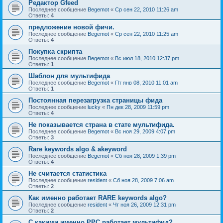
Редактор Gfeed
Последнее сообщение
Begemot
«
Ср сен 22, 2010 11:26 am
Ответы:
4
предложение новой фичи.
Последнее сообщение
Begemot
«
Ср сен 22, 2010 11:25 am
Ответы:
4
Покупка скрипта
Последнее сообщение
Begemot
«
Вс июл 18, 2010 12:37 pm
Ответы:
1
Шаблон для мультифида
Последнее сообщение
Begemot
«
Пт янв 08, 2010 11:01 am
Ответы:
1
Постоянная перезагрузка страницы фида
Последнее сообщение
lucky
«
Пн дек 28, 2009 11:59 pm
Ответы:
4
Не показывается страна в стате мультифида.
Последнее сообщение
Begemot
«
Вс ноя 29, 2009 4:07 pm
Ответы:
3
Rare keywords algo & akeyword
Последнее сообщение
Begemot
«
Сб ноя 28, 2009 1:39 pm
Ответы:
4
Не считается статистика
Последнее сообщение
resident
«
Сб ноя 28, 2009 7:06 am
Ответы:
2
Как именно работает RARE keywords algo?
Последнее сообщение
resident
«
Чт ноя 26, 2009 12:31 pm
Ответы:
2
C какими именно PPC работает мультифид?