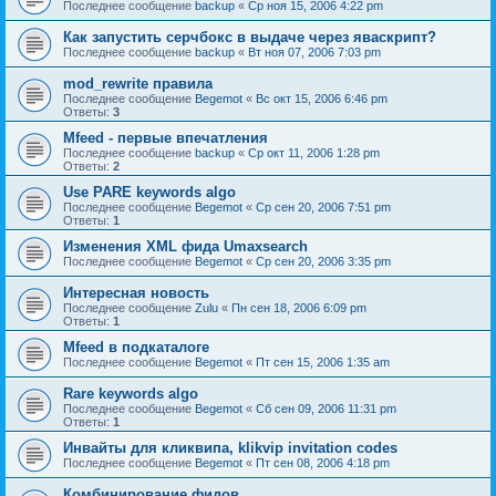
Последнее сообщение
backup
«
Ср ноя 15, 2006 4:22 pm
Как запустить серчбокс в выдаче через яваскрипт?
Последнее сообщение
backup
«
Вт ноя 07, 2006 7:03 pm
mod_rewrite правила
Последнее сообщение
Begemot
«
Вс окт 15, 2006 6:46 pm
Ответы:
3
Mfeed - первые впечатления
Последнее сообщение
backup
«
Ср окт 11, 2006 1:28 pm
Ответы:
2
Use PARE keywords algo
Последнее сообщение
Begemot
«
Ср сен 20, 2006 7:51 pm
Ответы:
1
Изменения XML фида Umaxsearch
Последнее сообщение
Begemot
«
Ср сен 20, 2006 3:35 pm
Интересная новость
Последнее сообщение
Zulu
«
Пн сен 18, 2006 6:09 pm
Ответы:
1
Mfeed в подкаталоге
Последнее сообщение
Begemot
«
Пт сен 15, 2006 1:35 am
Rare keywords algo
Последнее сообщение
Begemot
«
Сб сен 09, 2006 11:31 pm
Ответы:
1
Инвайты для кликвипа, klikvip invitation codes
Последнее сообщение
Begemot
«
Пт сен 08, 2006 4:18 pm
Комбинирование фидов