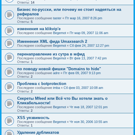
Ответы:
14
Бизнес по-русски, или почему не стоит надеяться на
рефералов
Последнее сообщение
taster
«
Пт мар 16, 2007 8:26 pm
Ответы:
5
изменения на klikvip'е
Последнее сообщение
Begemot
«
Пт мар 09, 2007 11:06 am
Изменения XML фида Umaxsearch 2
Последнее сообщение
Begemot
«
Сб фев 24, 2007 12:27 pm
перенаправление из сутра в мфид
Последнее сообщение
Begemot
«
Вт фев 13, 2007 7:42 pm
Ответы:
1
по поводу новой фишки "Domains to hide"
Последнее сообщение
adre
«
Пт фев 09, 2007 9:13 pm
Ответы:
2
Проблема с botprotection
Последнее сообщение
imba
«
Сб фев 03, 2007 10:08 am
Ответы:
2
Секреты Mfeed или Всё что Вы хотели знать о
Кликабельности!
Последнее сообщение
Begemot
«
Чт янв 18, 2007 12:01 pm
Ответы:
2
XSS уязвимость
Последнее сообщение
Begemot
«
Чт ноя 30, 2006 10:55 am
Ответы:
1
Удаление дубликатов