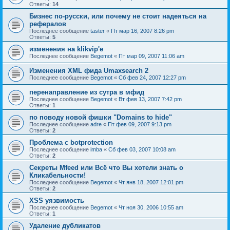
Ответы:
14
Бизнес по-русски, или почему не стоит надеяться на
рефералов
Последнее сообщение
taster
«
Пт мар 16, 2007 8:26 pm
Ответы:
5
изменения на klikvip'е
Последнее сообщение
Begemot
«
Пт мар 09, 2007 11:06 am
Изменения XML фида Umaxsearch 2
Последнее сообщение
Begemot
«
Сб фев 24, 2007 12:27 pm
перенаправление из сутра в мфид
Последнее сообщение
Begemot
«
Вт фев 13, 2007 7:42 pm
Ответы:
1
по поводу новой фишки "Domains to hide"
Последнее сообщение
adre
«
Пт фев 09, 2007 9:13 pm
Ответы:
2
Проблема с botprotection
Последнее сообщение
imba
«
Сб фев 03, 2007 10:08 am
Ответы:
2
Секреты Mfeed или Всё что Вы хотели знать о
Кликабельности!
Последнее сообщение
Begemot
«
Чт янв 18, 2007 12:01 pm
Ответы:
2
XSS уязвимость
Последнее сообщение
Begemot
«
Чт ноя 30, 2006 10:55 am
Ответы:
1
Удаление дубликатов