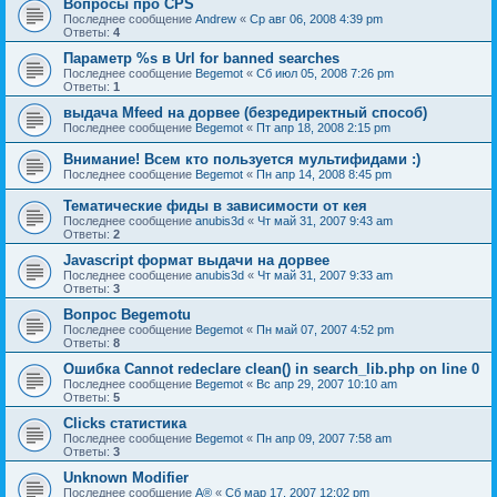
Вопросы про CPS
Последнее сообщение
Andrew
«
Ср авг 06, 2008 4:39 pm
Ответы:
4
Параметр %s в Url for banned searches
Последнее сообщение
Begemot
«
Сб июл 05, 2008 7:26 pm
Ответы:
1
выдача Mfeed на дорвее (безредиректный способ)
Последнее сообщение
Begemot
«
Пт апр 18, 2008 2:15 pm
Внимание! Всем кто пользуется мультифидами :)
Последнее сообщение
Begemot
«
Пн апр 14, 2008 8:45 pm
Тематические фиды в зависимости от кея
Последнее сообщение
anubis3d
«
Чт май 31, 2007 9:43 am
Ответы:
2
Javascript формат выдачи на дорвее
Последнее сообщение
anubis3d
«
Чт май 31, 2007 9:33 am
Ответы:
3
Вопрос Begemotu
Последнее сообщение
Begemot
«
Пн май 07, 2007 4:52 pm
Ответы:
8
Ошибка Cannot redeclare clean() in search_lib.php on line 0
Последнее сообщение
Begemot
«
Вс апр 29, 2007 10:10 am
Ответы:
5
Clicks статистика
Последнее сообщение
Begemot
«
Пн апр 09, 2007 7:58 am
Ответы:
3
Unknown Modifier
Последнее сообщение
A®
«
Сб мар 17, 2007 12:02 pm