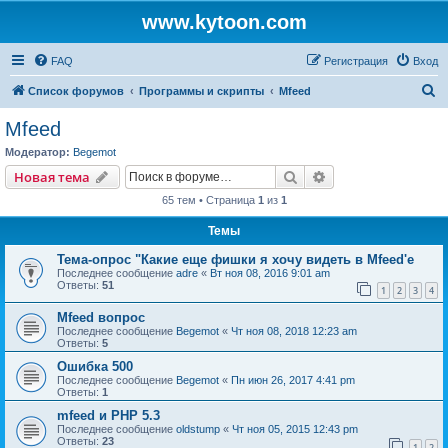
www.kytoon.com
FAQ
Регистрация
Вход
П
Список форумов
Программы и скрипты
Mfeed
о
Mfeed
и
Модератор:
Begemot
с
Поиск
Расширенный пои
Новая тема
к
65 тем • Страница
1
из
1
Темы
Тема-опрос "Какие еще фишки я хочу видеть в Mfeed'е
Последнее сообщение
adre
«
Вт ноя 08, 2016 9:01 am
Ответы:
51
1
2
3
4
Mfeed вопрос
Последнее сообщение
Begemot
«
Чт ноя 08, 2018 12:23 am
Ответы:
5
Ошибка 500
Последнее сообщение
Begemot
«
Пн июн 26, 2017 4:41 pm
Ответы:
1
mfeed и PHP 5.3
Последнее сообщение
oldstump
«
Чт ноя 05, 2015 12:43 pm
Ответы:
23
1
2