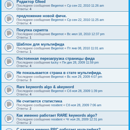
Редактор Gfeed
Последнее сообщение
Begemot
«
Ср сен 22, 2010 11:26 am
Ответы:
4
предложение новой фичи.
Последнее сообщение
Begemot
«
Ср сен 22, 2010 11:25 am
Ответы:
4
Покупка скрипта
Последнее сообщение
Begemot
«
Вс июл 18, 2010 12:37 pm
Ответы:
1
Шаблон для мультифида
Последнее сообщение
Begemot
«
Пт янв 08, 2010 11:01 am
Ответы:
1
Постоянная перезагрузка страницы фида
Последнее сообщение
lucky
«
Пн дек 28, 2009 11:59 pm
Ответы:
4
Не показывается страна в стате мультифида.
Последнее сообщение
Begemot
«
Вс ноя 29, 2009 4:07 pm
Ответы:
3
Rare keywords algo & akeyword
Последнее сообщение
Begemot
«
Сб ноя 28, 2009 1:39 pm
Ответы:
4
Не считается статистика
Последнее сообщение
resident
«
Сб ноя 28, 2009 7:06 am
Ответы:
2
Как именно работает RARE keywords algo?
Последнее сообщение
resident
«
Чт ноя 26, 2009 12:31 pm
Ответы:
2
C какими именно PPC работает мультифид?