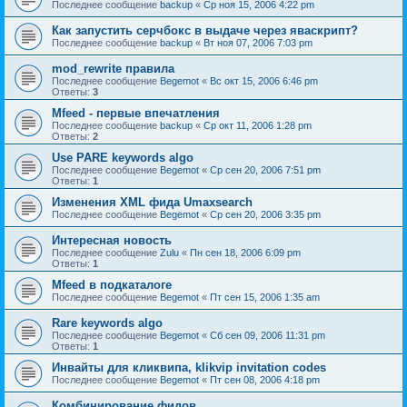
Последнее сообщение
backup
«
Ср ноя 15, 2006 4:22 pm
Как запустить серчбокс в выдаче через яваскрипт?
Последнее сообщение
backup
«
Вт ноя 07, 2006 7:03 pm
mod_rewrite правила
Последнее сообщение
Begemot
«
Вс окт 15, 2006 6:46 pm
Ответы:
3
Mfeed - первые впечатления
Последнее сообщение
backup
«
Ср окт 11, 2006 1:28 pm
Ответы:
2
Use PARE keywords algo
Последнее сообщение
Begemot
«
Ср сен 20, 2006 7:51 pm
Ответы:
1
Изменения XML фида Umaxsearch
Последнее сообщение
Begemot
«
Ср сен 20, 2006 3:35 pm
Интересная новость
Последнее сообщение
Zulu
«
Пн сен 18, 2006 6:09 pm
Ответы:
1
Mfeed в подкаталоге
Последнее сообщение
Begemot
«
Пт сен 15, 2006 1:35 am
Rare keywords algo
Последнее сообщение
Begemot
«
Сб сен 09, 2006 11:31 pm
Ответы:
1
Инвайты для кликвипа, klikvip invitation codes
Последнее сообщение
Begemot
«
Пт сен 08, 2006 4:18 pm
Комбинирование фидов