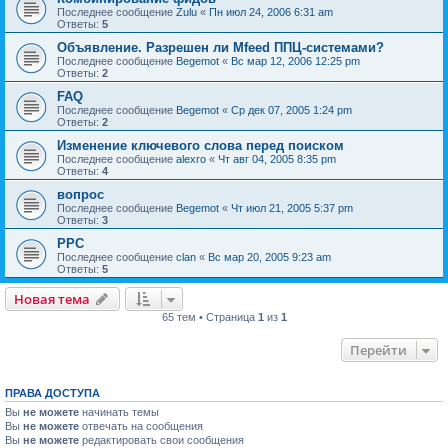
Последнее сообщение
Zulu
«
Пн июл 24, 2006 6:31 am
Ответы:
5
Объявление. Разрешен ли Mfeed ППЦ-системами?
Последнее сообщение
Begemot
«
Вс мар 12, 2006 12:25 pm
Ответы:
2
FAQ
Последнее сообщение
Begemot
«
Ср дек 07, 2005 1:24 pm
Ответы:
2
Изменение ключевого слова перед поиском
Последнее сообщение
alexro
«
Чт авг 04, 2005 8:35 pm
Ответы:
4
вопрос
Последнее сообщение
Begemot
«
Чт июл 21, 2005 5:37 pm
Ответы:
3
PPC
Последнее сообщение
clan
«
Вс мар 20, 2005 9:23 am
Ответы:
5
Новая тема
65 тем • Страница
1
из
1
Перейти
ПРАВА ДОСТУПА
Вы
не можете
начинать темы
Вы
не можете
отвечать на сообщения
Вы
не можете
редактировать свои сообщения