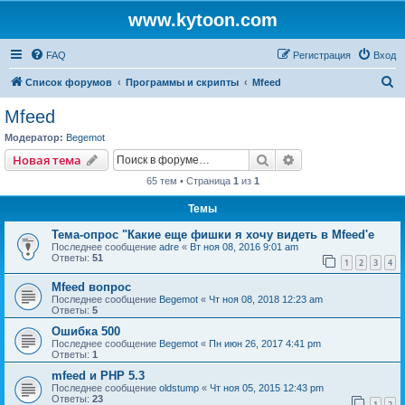
www.kytoon.com
FAQ
Регистрация
Вход
П
Список форумов
Программы и скрипты
Mfeed
о
Mfeed
и
Модератор:
Begemot
с
Поиск
Расширенный пои
Новая тема
к
65 тем • Страница
1
из
1
Темы
Тема-опрос "Какие еще фишки я хочу видеть в Mfeed'е
Последнее сообщение
adre
«
Вт ноя 08, 2016 9:01 am
Ответы:
51
1
2
3
4
Mfeed вопрос
Последнее сообщение
Begemot
«
Чт ноя 08, 2018 12:23 am
Ответы:
5
Ошибка 500
Последнее сообщение
Begemot
«
Пн июн 26, 2017 4:41 pm
Ответы:
1
mfeed и PHP 5.3
Последнее сообщение
oldstump
«
Чт ноя 05, 2015 12:43 pm
Ответы:
23
1
2