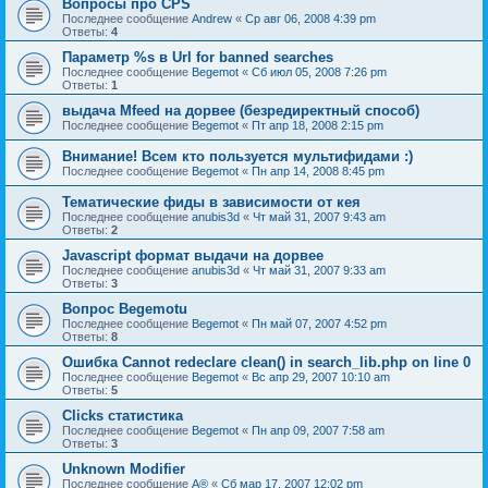
Вопросы про CPS
Последнее сообщение
Andrew
«
Ср авг 06, 2008 4:39 pm
Ответы:
4
Параметр %s в Url for banned searches
Последнее сообщение
Begemot
«
Сб июл 05, 2008 7:26 pm
Ответы:
1
выдача Mfeed на дорвее (безредиректный способ)
Последнее сообщение
Begemot
«
Пт апр 18, 2008 2:15 pm
Внимание! Всем кто пользуется мультифидами :)
Последнее сообщение
Begemot
«
Пн апр 14, 2008 8:45 pm
Тематические фиды в зависимости от кея
Последнее сообщение
anubis3d
«
Чт май 31, 2007 9:43 am
Ответы:
2
Javascript формат выдачи на дорвее
Последнее сообщение
anubis3d
«
Чт май 31, 2007 9:33 am
Ответы:
3
Вопрос Begemotu
Последнее сообщение
Begemot
«
Пн май 07, 2007 4:52 pm
Ответы:
8
Ошибка Cannot redeclare clean() in search_lib.php on line 0
Последнее сообщение
Begemot
«
Вс апр 29, 2007 10:10 am
Ответы:
5
Clicks статистика
Последнее сообщение
Begemot
«
Пн апр 09, 2007 7:58 am
Ответы:
3
Unknown Modifier
Последнее сообщение
A®
«
Сб мар 17, 2007 12:02 pm