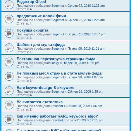
Редактор Gfeed
Последнее сообщение
Begemot
«
Ср сен 22, 2010 11:26 am
Ответы:
4
предложение новой фичи.
Последнее сообщение
Begemot
«
Ср сен 22, 2010 11:25 am
Ответы:
4
Покупка скрипта
Последнее сообщение
Begemot
«
Вс июл 18, 2010 12:37 pm
Ответы:
1
Шаблон для мультифида
Последнее сообщение
Begemot
«
Пт янв 08, 2010 11:01 am
Ответы:
1
Постоянная перезагрузка страницы фида
Последнее сообщение
lucky
«
Пн дек 28, 2009 11:59 pm
Ответы:
4
Не показывается страна в стате мультифида.
Последнее сообщение
Begemot
«
Вс ноя 29, 2009 4:07 pm
Ответы:
3
Rare keywords algo & akeyword
Последнее сообщение
Begemot
«
Сб ноя 28, 2009 1:39 pm
Ответы:
4
Не считается статистика
Последнее сообщение
resident
«
Сб ноя 28, 2009 7:06 am
Ответы:
2
Как именно работает RARE keywords algo?
Последнее сообщение
resident
«
Чт ноя 26, 2009 12:31 pm
Ответы:
2
C какими именно PPC работает мультифид?