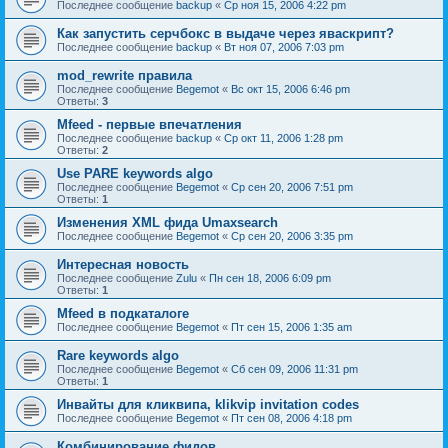
Последнее сообщение
backup
«
Ср ноя 15, 2006 4:22 pm
Как запустить серчбокс в выдаче через яваскрипт?
Последнее сообщение
backup
«
Вт ноя 07, 2006 7:03 pm
mod_rewrite правила
Последнее сообщение
Begemot
«
Вс окт 15, 2006 6:46 pm
Ответы:
3
Mfeed - первые впечатления
Последнее сообщение
backup
«
Ср окт 11, 2006 1:28 pm
Ответы:
2
Use PARE keywords algo
Последнее сообщение
Begemot
«
Ср сен 20, 2006 7:51 pm
Ответы:
1
Изменения XML фида Umaxsearch
Последнее сообщение
Begemot
«
Ср сен 20, 2006 3:35 pm
Интересная новость
Последнее сообщение
Zulu
«
Пн сен 18, 2006 6:09 pm
Ответы:
1
Mfeed в подкаталоге
Последнее сообщение
Begemot
«
Пт сен 15, 2006 1:35 am
Rare keywords algo
Последнее сообщение
Begemot
«
Сб сен 09, 2006 11:31 pm
Ответы:
1
Инвайты для кликвипа, klikvip invitation codes
Последнее сообщение
Begemot
«
Пт сен 08, 2006 4:18 pm
Комбинирование фидов