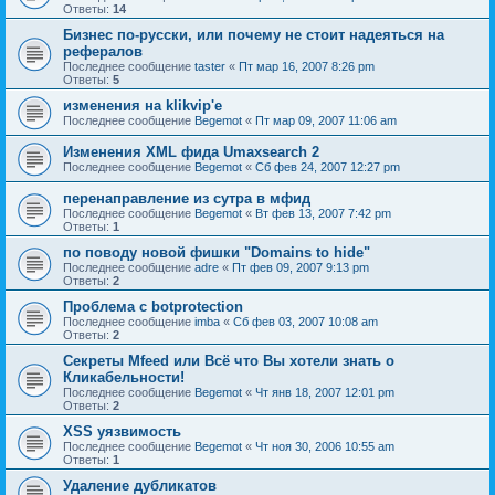
Ответы:
14
Бизнес по-русски, или почему не стоит надеяться на
рефералов
Последнее сообщение
taster
«
Пт мар 16, 2007 8:26 pm
Ответы:
5
изменения на klikvip'е
Последнее сообщение
Begemot
«
Пт мар 09, 2007 11:06 am
Изменения XML фида Umaxsearch 2
Последнее сообщение
Begemot
«
Сб фев 24, 2007 12:27 pm
перенаправление из сутра в мфид
Последнее сообщение
Begemot
«
Вт фев 13, 2007 7:42 pm
Ответы:
1
по поводу новой фишки "Domains to hide"
Последнее сообщение
adre
«
Пт фев 09, 2007 9:13 pm
Ответы:
2
Проблема с botprotection
Последнее сообщение
imba
«
Сб фев 03, 2007 10:08 am
Ответы:
2
Секреты Mfeed или Всё что Вы хотели знать о
Кликабельности!
Последнее сообщение
Begemot
«
Чт янв 18, 2007 12:01 pm
Ответы:
2
XSS уязвимость
Последнее сообщение
Begemot
«
Чт ноя 30, 2006 10:55 am
Ответы:
1
Удаление дубликатов