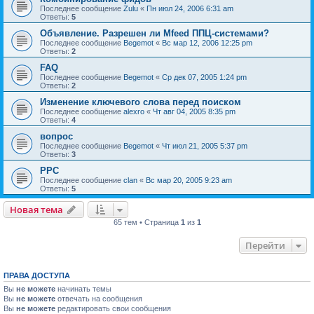
Последнее сообщение
Zulu
«
Пн июл 24, 2006 6:31 am
Ответы:
5
Объявление. Разрешен ли Mfeed ППЦ-системами?
Последнее сообщение
Begemot
«
Вс мар 12, 2006 12:25 pm
Ответы:
2
FAQ
Последнее сообщение
Begemot
«
Ср дек 07, 2005 1:24 pm
Ответы:
2
Изменение ключевого слова перед поиском
Последнее сообщение
alexro
«
Чт авг 04, 2005 8:35 pm
Ответы:
4
вопрос
Последнее сообщение
Begemot
«
Чт июл 21, 2005 5:37 pm
Ответы:
3
PPC
Последнее сообщение
clan
«
Вс мар 20, 2005 9:23 am
Ответы:
5
Новая тема
65 тем • Страница
1
из
1
Перейти
ПРАВА ДОСТУПА
Вы
не можете
начинать темы
Вы
не можете
отвечать на сообщения
Вы
не можете
редактировать свои сообщения