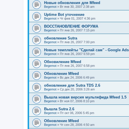
Новые обновления для Mfeed
Begemot
»
Вт янв 30, 2007 2:38 am
Uptime Bot уточнение
Begemot
»
Чт фев 01, 2007 4:36 pm
ВОССТАНОВЛЕНИЕ ФОРУМА
Begemot
»
Пт янв 26, 2007 7:15 pm
обновление Sutra
Begemot
»
Пт янв 26, 2007 7:00 pm
Новые темплейты "Cделай сам" - Google Ads
Begemot
»
Пт янв 26, 2007 6:59 pm
Обновиление Mfeed
Begemot
»
Пт янв 26, 2007 6:58 pm
Обновление Mfeed
Begemot
»
Вс дек 24, 2006 6:49 pm
обновление для Sutra TDS 2.6
Begemot
»
Ср дек 20, 2006 3:26 am
Вышла новая версия мультифида Mfeed 1.5
Begemot
»
Вт ноя 07, 2006 8:10 pm
Вышла Sutra 2.6
Begemot
»
Пт окт 06, 2006 5:45 pm
Обновление Mfeed
Begemot
»
Чт сен 28, 2006 4:50 am