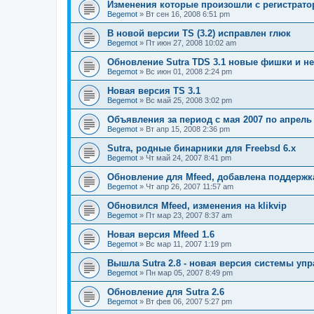
Изменения которые произошли с регистрато
Begemot
»
Вт сен 16, 2008 6:51 pm
В новой версии TS (3.2) исправлен глюк
Begemot
»
Пт июн 27, 2008 10:02 am
Обновление Sutra TDS 3.1 новые фишки и н
Begemot
»
Вс июн 01, 2008 2:24 pm
Новая версия TS 3.1
Begemot
»
Вс май 25, 2008 3:02 pm
Объявления за период с мая 2007 по апрель
Begemot
»
Вт апр 15, 2008 2:36 pm
Sutra, родные бинарники для Freebsd 6.x
Begemot
»
Чт май 24, 2007 8:41 pm
Обновление для Mfeed, добавлена поддерж
Begemot
»
Чт апр 26, 2007 11:57 am
Обновился Mfeed, изменения на klikvip
Begemot
»
Пт мар 23, 2007 8:37 am
Новая версия Mfeed 1.6
Begemot
»
Вс мар 11, 2007 1:19 pm
Вышла Sutra 2.8 - новая версия системы уп
Begemot
»
Пн мар 05, 2007 8:49 pm
Обновление для Sutra 2.6
Begemot
»
Вт фев 06, 2007 5:27 pm