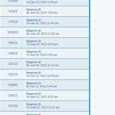
53558
Ср дек 24, 2014 2:49 pm
Begemot
52063
Вс апр 20, 2014 7:52 am
Begemot
37818
Пн авг 05, 2013 11:04 am
Begemot
103603
Вс июн 16, 2013 11:25 am
Begemot
59424
Сб апр 20, 2013 5:03 pm
Begemot
54616
Чт ноя 29, 2012 8:30 am
Begemot
33722
Вс ноя 04, 2012 11:19 am
Begemot
53216
Чт сен 13, 2012 12:40 pm
Begemot
50866
Вт сен 11, 2012 9:44 am
Begemot
35422
Чт июн 21, 2012 9:55 am
Begemot
52708
Пн май 21, 2012 11:02 am
Begemot