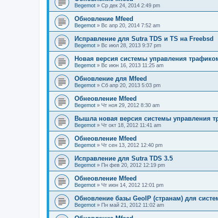
Begemot
»
Ср дек 24, 2014 2:49 pm
Обновление Mfeed
Begemot
»
Вс апр 20, 2014 7:52 am
Исправление для Sutra TDS и TS на Freebsd
Begemot
»
Вс июл 28, 2013 9:37 pm
Новая версия системы управления трафиком S
Begemot
»
Вс июн 16, 2013 11:25 am
Обновление для Mfeed
Begemot
»
Сб апр 20, 2013 5:03 pm
Обнеовление Mfeed
Begemot
»
Чт ноя 29, 2012 8:30 am
Вышла новая версия системы управления тр
Begemot
»
Чт окт 18, 2012 11:41 am
Обнеовление Mfeed
Begemot
»
Чт сен 13, 2012 12:40 pm
Исправление для Sutra TDS 3.5
Begemot
»
Пн фев 20, 2012 12:19 pm
Обнеовление Mfeed
Begemot
»
Чт июн 14, 2012 12:01 pm
Обновление базы GeoIP (странам) для сист
Begemot
»
Пн май 21, 2012 11:02 am