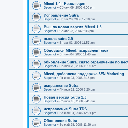
Mfeed 1.4 - Революция
Begemot
»
Сб сен 09, 2006 4:00 pm
Исправление Sutra
Begemot
»
Вт авг 29, 2006 12:18 pm
Вышла новая версия Mfeed 1.3
Begemot
»
Ср авг 23, 2006 6:43 pm
вышла sutra 2.5
Begemot
»
Вт авг 01, 2006 11:57 am
Обновился Mfeed, исправлен глюк
Begemot
»
Вт июл 04, 2006 11:46 am
обновление Sutra, снято ограничение по вес
Begemot
»
Ср июн 28, 2006 11:39 am
Mfeed, добавлена поддержка 3FN Marketing
Begemot
»
Пт июн 23, 2006 2:15 pm
исправление Sutra
Begemot
»
Пн июн 19, 2006 2:20 pm
Новая версия Sutra 2.3
Begemot
»
Сб июн 10, 2006 9:41 am
исправление Sutra TDS
Begemot
»
Вс июн 04, 2006 12:21 pm
Обновление Sutra
Begemot
»
Вс май 28, 2006 11:29 am