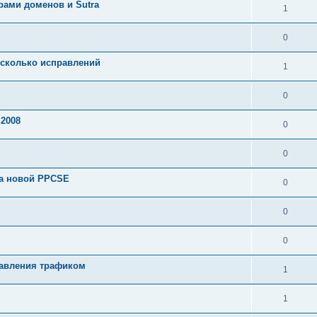
рами доменов и Sutra
1
0
есколько исправлений
1
0
 2008
0
0
ка новой PPCSE
0
0
0
равления трафиком
1
1