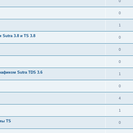
0
0
1
utra 3.8 и TS 3.8
0
0
0
афиком Sutra TDS 3.6
1
0
4
1
емы TS
0