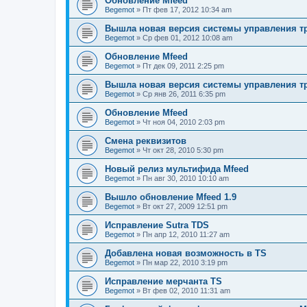
Обновление Mfeed
Begemot
»
Пт фев 17, 2012 10:34 am
Вышла новая версия системы управления тр
Begemot
»
Ср фев 01, 2012 10:08 am
Обновление Mfeed
Begemot
»
Пт дек 09, 2011 2:25 pm
Вышла новая версия системы управления тр
Begemot
»
Ср янв 26, 2011 6:35 pm
Обновление Mfeed
Begemot
»
Чт ноя 04, 2010 2:03 pm
Смена реквизитов
Begemot
»
Чт окт 28, 2010 5:30 pm
Новый релиз мультифида Mfeed
Begemot
»
Пн авг 30, 2010 10:10 am
Вышло обновление Mfeed 1.9
Begemot
»
Вт окт 27, 2009 12:51 pm
Исправление Sutra TDS
Begemot
»
Пн апр 12, 2010 11:27 am
Добавлена новая возможность в TS
Begemot
»
Пн мар 22, 2010 3:19 pm
Исправление мерчанта TS
Begemot
»
Вт фев 02, 2010 11:31 am