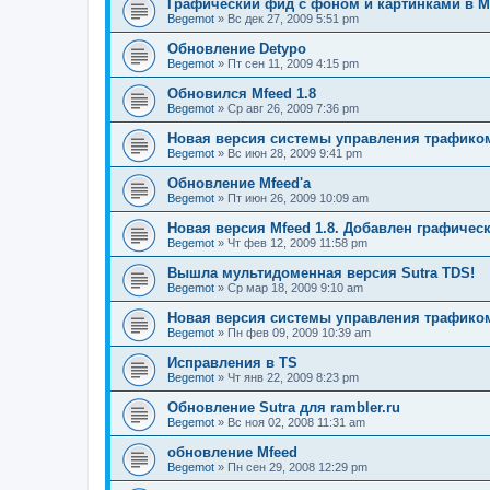
Графический фид с фоном и картинками в Mf
Begemot
»
Вс дек 27, 2009 5:51 pm
Обновление Detypo
Begemot
»
Пт сен 11, 2009 4:15 pm
Обновился Mfeed 1.8
Begemot
»
Ср авг 26, 2009 7:36 pm
Новая версия системы управления трафиком 
Begemot
»
Вс июн 28, 2009 9:41 pm
Обновление Mfeed'а
Begemot
»
Пт июн 26, 2009 10:09 am
Новая версия Mfeed 1.8. Добавлен графичес
Begemot
»
Чт фев 12, 2009 11:58 pm
Вышла мультидоменная версия Sutra TDS!
Begemot
»
Ср мар 18, 2009 9:10 am
Новая версия системы управления трафиком S
Begemot
»
Пн фев 09, 2009 10:39 am
Исправления в TS
Begemot
»
Чт янв 22, 2009 8:23 pm
Обновление Sutra для rambler.ru
Begemot
»
Вс ноя 02, 2008 11:31 am
обновление Mfeed
Begemot
»
Пн сен 29, 2008 12:29 pm