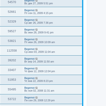
Begemot
54570
Вс дек 27, 2009 5:51 pm
Begemot
52661
Пт сен 11, 2009 4:15 pm
Begemot
52329
Ср авг 26, 2009 7:36 pm
Begemot
59527
Вс июн 28, 2009 9:41 pm
Begemot
53821
Пт июн 26, 2009 10:09 am
Begemot
112558
Ср июн 03, 2009 11:04 am
Begemot
39202
Вт апр 14, 2009 11:50 am
Begemot
33407
Чт фев 12, 2009 12:04 pm
Begemot
51953
Чт янв 22, 2009 8:23 pm
Begemot
55495
Вс ноя 02, 2008 11:31 am
Begemot
53722
Пн сен 29, 2008 12:29 pm