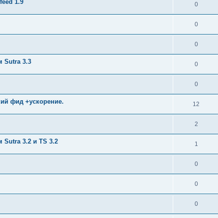
eed 1.9
0
0
0
Sutra 3.3
0
0
кий фид +ускорение.
12
2
utra 3.2 и TS 3.2
1
0
0
0