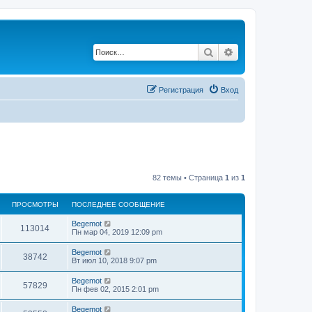
Поиск
Расширенный по
Регистрация
Вход
82 темы • Страница
1
из
1
ПРОСМОТРЫ
ПОСЛЕДНЕЕ СООБЩЕНИЕ
Begemot
113014
Пн мар 04, 2019 12:09 pm
Begemot
38742
Вт июл 10, 2018 9:07 pm
Begemot
57829
Пн фев 02, 2015 2:01 pm
Begemot