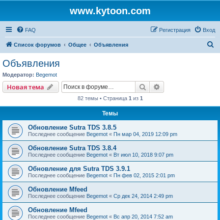
www.kytoon.com
FAQ
Регистрация
Вход
П
Список форумов
Общее
Объявления
о
Объявления
и
Модератор:
Begemot
с
Поиск
Расширенный пои
Новая тема
к
82 темы • Страница
1
из
1
Темы
Обновление Sutra TDS 3.8.5
Последнее сообщение
Begemot
«
Пн мар 04, 2019 12:09 pm
Обновление Sutra TDS 3.8.4
Последнее сообщение
Begemot
«
Вт июл 10, 2018 9:07 pm
Обновление для Sutra TDS 3.9.1
Последнее сообщение
Begemot
«
Пн фев 02, 2015 2:01 pm
Обновление Mfeed
Последнее сообщение
Begemot
«
Ср дек 24, 2014 2:49 pm
Обновление Mfeed
Последнее сообщение
Begemot
«
Вс апр 20, 2014 7:52 am