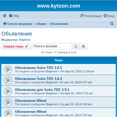
www.kytoon.com
FAQ
Регистрация
Вход
П
Список форумов
Общее
Объявления
о
Объявления
и
Модератор:
Begemot
с
Поиск
Расширенный пои
Новая тема
к
82 темы • Страница
1
из
1
Темы
Обновление Sutra TDS 3.8.5
Последнее сообщение
Begemot
«
Пн мар 04, 2019 12:09 pm
Обновление Sutra TDS 3.8.4
Последнее сообщение
Begemot
«
Вт июл 10, 2018 9:07 pm
Обновление для Sutra TDS 3.9.1
Последнее сообщение
Begemot
«
Пн фев 02, 2015 2:01 pm
Обновление Mfeed
Последнее сообщение
Begemot
«
Ср дек 24, 2014 2:49 pm
Обновление Mfeed
Последнее сообщение
Begemot
«
Вс апр 20, 2014 7:52 am