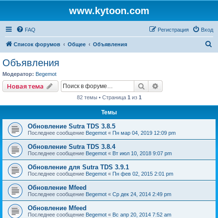
www.kytoon.com
FAQ
Регистрация
Вход
П
Список форумов
Общее
Объявления
о
Объявления
и
Модератор:
Begemot
с
Поиск
Расширенный пои
Новая тема
к
82 темы • Страница
1
из
1
Темы
Обновление Sutra TDS 3.8.5
Последнее сообщение
Begemot
«
Пн мар 04, 2019 12:09 pm
Обновление Sutra TDS 3.8.4
Последнее сообщение
Begemot
«
Вт июл 10, 2018 9:07 pm
Обновление для Sutra TDS 3.9.1
Последнее сообщение
Begemot
«
Пн фев 02, 2015 2:01 pm
Обновление Mfeed
Последнее сообщение
Begemot
«
Ср дек 24, 2014 2:49 pm
Обновление Mfeed
Последнее сообщение
Begemot
«
Вс апр 20, 2014 7:52 am