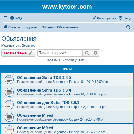
www.kytoon.com
FAQ
Регистрация
Вход
П
Список форумов
Общее
Объявления
о
Объявления
и
Модератор:
Begemot
с
Поиск
Расширенный пои
Новая тема
к
82 темы • Страница
1
из
1
Темы
Обновление Sutra TDS 3.8.5
Последнее сообщение
Begemot
«
Пн мар 04, 2019 12:09 pm
Обновление Sutra TDS 3.8.4
Последнее сообщение
Begemot
«
Вт июл 10, 2018 9:07 pm
Обновление для Sutra TDS 3.9.1
Последнее сообщение
Begemot
«
Пн фев 02, 2015 2:01 pm
Обновление Mfeed
Последнее сообщение
Begemot
«
Ср дек 24, 2014 2:49 pm
Обновление Mfeed
Последнее сообщение
Begemot
«
Вс апр 20, 2014 7:52 am