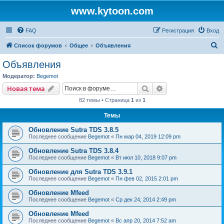
www.kytoon.com
FAQ
Регистрация
Вход
П
Список форумов
Общее
Объявления
о
Объявления
и
Модератор:
Begemot
с
Поиск
Расширенный пои
Новая тема
к
82 темы • Страница
1
из
1
Темы
Обновление Sutra TDS 3.8.5
Последнее сообщение
Begemot
«
Пн мар 04, 2019 12:09 pm
Обновление Sutra TDS 3.8.4
Последнее сообщение
Begemot
«
Вт июл 10, 2018 9:07 pm
Обновление для Sutra TDS 3.9.1
Последнее сообщение
Begemot
«
Пн фев 02, 2015 2:01 pm
Обновление Mfeed
Последнее сообщение
Begemot
«
Ср дек 24, 2014 2:49 pm
Обновление Mfeed
Последнее сообщение
Begemot
«
Вс апр 20, 2014 7:52 am