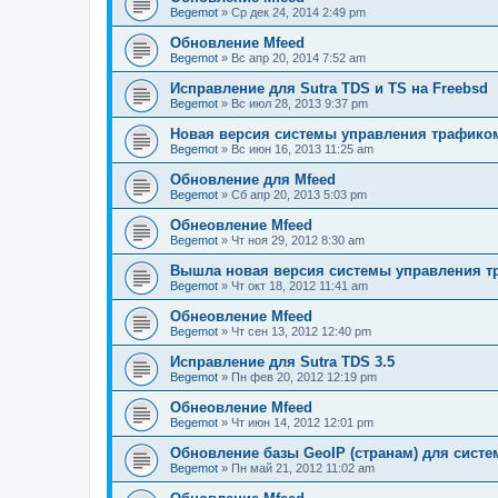
Begemot
»
Ср дек 24, 2014 2:49 pm
Обновление Mfeed
Begemot
»
Вс апр 20, 2014 7:52 am
Исправление для Sutra TDS и TS на Freebsd
Begemot
»
Вс июл 28, 2013 9:37 pm
Новая версия системы управления трафиком S
Begemot
»
Вс июн 16, 2013 11:25 am
Обновление для Mfeed
Begemot
»
Сб апр 20, 2013 5:03 pm
Обнеовление Mfeed
Begemot
»
Чт ноя 29, 2012 8:30 am
Вышла новая версия системы управления тр
Begemot
»
Чт окт 18, 2012 11:41 am
Обнеовление Mfeed
Begemot
»
Чт сен 13, 2012 12:40 pm
Исправление для Sutra TDS 3.5
Begemot
»
Пн фев 20, 2012 12:19 pm
Обнеовление Mfeed
Begemot
»
Чт июн 14, 2012 12:01 pm
Обновление базы GeoIP (странам) для сист
Begemot
»
Пн май 21, 2012 11:02 am