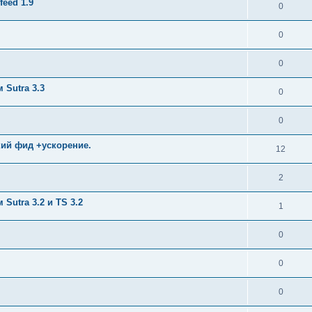
eed 1.9
0
0
0
Sutra 3.3
0
0
кий фид +ускорение.
12
2
utra 3.2 и TS 3.2
1
0
0
0