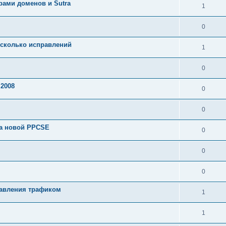
рами доменов и Sutra
1
0
есколько исправлений
1
0
 2008
0
0
ка новой PPCSE
0
0
0
равления трафиком
1
1