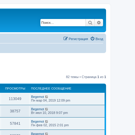
Поиск
Расширенный по
Регистрация
Вход
82 темы • Страница
1
из
1
ПРОСМОТРЫ
ПОСЛЕДНЕЕ СООБЩЕНИЕ
Begemot
113049
Пн мар 04, 2019 12:09 pm
Begemot
38757
Вт июл 10, 2018 9:07 pm
Begemot
57841
Пн фев 02, 2015 2:01 pm
Begemot