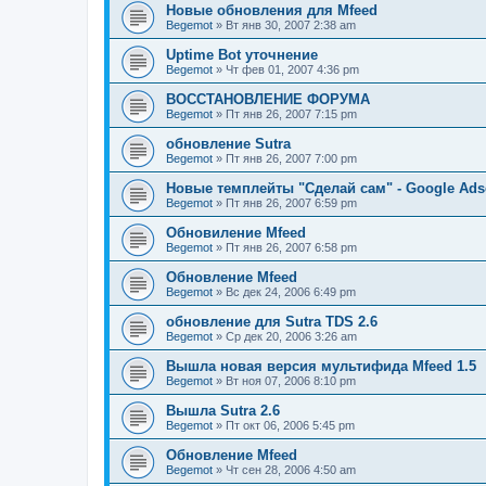
Новые обновления для Mfeed
Begemot
»
Вт янв 30, 2007 2:38 am
Uptime Bot уточнение
Begemot
»
Чт фев 01, 2007 4:36 pm
ВОССТАНОВЛЕНИЕ ФОРУМА
Begemot
»
Пт янв 26, 2007 7:15 pm
обновление Sutra
Begemot
»
Пт янв 26, 2007 7:00 pm
Новые темплейты "Cделай сам" - Google Ads
Begemot
»
Пт янв 26, 2007 6:59 pm
Обновиление Mfeed
Begemot
»
Пт янв 26, 2007 6:58 pm
Обновление Mfeed
Begemot
»
Вс дек 24, 2006 6:49 pm
обновление для Sutra TDS 2.6
Begemot
»
Ср дек 20, 2006 3:26 am
Вышла новая версия мультифида Mfeed 1.5
Begemot
»
Вт ноя 07, 2006 8:10 pm
Вышла Sutra 2.6
Begemot
»
Пт окт 06, 2006 5:45 pm
Обновление Mfeed
Begemot
»
Чт сен 28, 2006 4:50 am