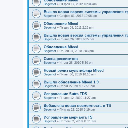
Обновление Mfeed
Begemot
»
Пт фев 17, 2012 10:34 am
Вышла новая версия системы управления тр
Begemot
»
Ср фев 01, 2012 10:08 am
Обновление Mfeed
Begemot
»
Пт дек 09, 2011 2:25 pm
Вышла новая версия системы управления тр
Begemot
»
Ср янв 26, 2011 6:35 pm
Обновление Mfeed
Begemot
»
Чт ноя 04, 2010 2:03 pm
Смена реквизитов
Begemot
»
Чт окт 28, 2010 5:30 pm
Новый релиз мультифида Mfeed
Begemot
»
Пн авг 30, 2010 10:10 am
Вышло обновление Mfeed 1.9
Begemot
»
Вт окт 27, 2009 12:51 pm
Исправление Sutra TDS
Begemot
»
Пн апр 12, 2010 11:27 am
Добавлена новая возможность в TS
Begemot
»
Пн мар 22, 2010 3:19 pm
Исправление мерчанта TS
Begemot
»
Вт фев 02, 2010 11:31 am