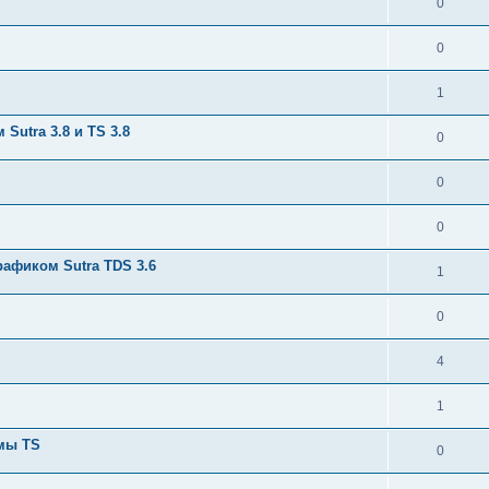
0
0
1
utra 3.8 и TS 3.8
0
0
0
афиком Sutra TDS 3.6
1
0
4
1
емы TS
0