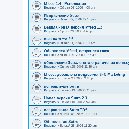
Mfeed 1.4 - Революция
Begemot
»
Сб сен 09, 2006 4:00 pm
Исправление Sutra
Begemot
»
Вт авг 29, 2006 12:18 pm
Вышла новая версия Mfeed 1.3
Begemot
»
Ср авг 23, 2006 6:43 pm
вышла sutra 2.5
Begemot
»
Вт авг 01, 2006 11:57 am
Обновился Mfeed, исправлен глюк
Begemot
»
Вт июл 04, 2006 11:46 am
обновление Sutra, снято ограничение по вес
Begemot
»
Ср июн 28, 2006 11:39 am
Mfeed, добавлена поддержка 3FN Marketing
Begemot
»
Пт июн 23, 2006 2:15 pm
исправление Sutra
Begemot
»
Пн июн 19, 2006 2:20 pm
Новая версия Sutra 2.3
Begemot
»
Сб июн 10, 2006 9:41 am
исправление Sutra TDS
Begemot
»
Вс июн 04, 2006 12:21 pm
Обновление Sutra
Begemot
»
Вс май 28, 2006 11:29 am