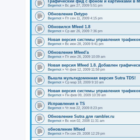
Графический фид с фоном и картинками в Mf
Begemot
»
Вс дек 27, 2009 5:51 pm
Обновление Detypo
Begemot
»
Пт сен 11, 2009 4:15 pm
Обновился Mfeed 1.8
Begemot
»
Ср авг 26, 2009 7:36 pm
Новая версия системы управления трафиком 
Begemot
»
Вс июн 28, 2009 9:41 pm
Обновление Mfeed'а
Begemot
»
Пт июн 26, 2009 10:09 am
Новая версия Mfeed 1.8. Добавлен графичес
Begemot
»
Чт фев 12, 2009 11:58 pm
Вышла мультидоменная версия Sutra TDS!
Begemot
»
Ср мар 18, 2009 9:10 am
Новая версия системы управления трафиком S
Begemot
»
Пн фев 09, 2009 10:39 am
Исправления в TS
Begemot
»
Чт янв 22, 2009 8:23 pm
Обновление Sutra для rambler.ru
Begemot
»
Вс ноя 02, 2008 11:31 am
обновление Mfeed
Begemot
»
Пн сен 29, 2008 12:29 pm