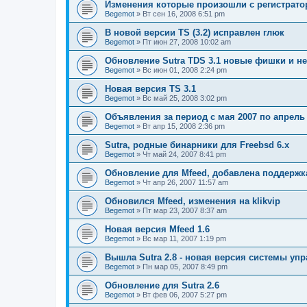
Изменения которые произошли с регистрато
Begemot
»
Вт сен 16, 2008 6:51 pm
В новой версии TS (3.2) исправлен глюк
Begemot
»
Пт июн 27, 2008 10:02 am
Обновление Sutra TDS 3.1 новые фишки и н
Begemot
»
Вс июн 01, 2008 2:24 pm
Новая версия TS 3.1
Begemot
»
Вс май 25, 2008 3:02 pm
Объявления за период с мая 2007 по апрель
Begemot
»
Вт апр 15, 2008 2:36 pm
Sutra, родные бинарники для Freebsd 6.x
Begemot
»
Чт май 24, 2007 8:41 pm
Обновление для Mfeed, добавлена поддерж
Begemot
»
Чт апр 26, 2007 11:57 am
Обновился Mfeed, изменения на klikvip
Begemot
»
Пт мар 23, 2007 8:37 am
Новая версия Mfeed 1.6
Begemot
»
Вс мар 11, 2007 1:19 pm
Вышла Sutra 2.8 - новая версия системы уп
Begemot
»
Пн мар 05, 2007 8:49 pm
Обновление для Sutra 2.6
Begemot
»
Вт фев 06, 2007 5:27 pm