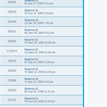
Begemot
54581
Вс дек 27, 2009 5:51 pm
Begemot
52676
Пт сен 11, 2009 4:15 pm
Begemot
52346
Ср авг 26, 2009 7:36 pm
Begemot
59541
Вс июн 28, 2009 9:41 pm
Begemot
53835
Пт июн 26, 2009 10:09 am
Begemot
112574
Ср июн 03, 2009 11:04 am
Begemot
39215
Вт апр 14, 2009 11:50 am
Begemot
33419
Чт фев 12, 2009 12:04 pm
Begemot
51969
Чт янв 22, 2009 8:23 pm
Begemot
55510
Вс ноя 02, 2008 11:31 am
Begemot
53737
Пн сен 29, 2008 12:29 pm