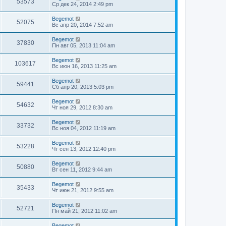
53573
Ср дек 24, 2014 2:49 pm
Begemot
52075
Вс апр 20, 2014 7:52 am
Begemot
37830
Пн авг 05, 2013 11:04 am
Begemot
103617
Вс июн 16, 2013 11:25 am
Begemot
59441
Сб апр 20, 2013 5:03 pm
Begemot
54632
Чт ноя 29, 2012 8:30 am
Begemot
33732
Вс ноя 04, 2012 11:19 am
Begemot
53228
Чт сен 13, 2012 12:40 pm
Begemot
50880
Вт сен 11, 2012 9:44 am
Begemot
35433
Чт июн 21, 2012 9:55 am
Begemot
52721
Пн май 21, 2012 11:02 am
Begemot