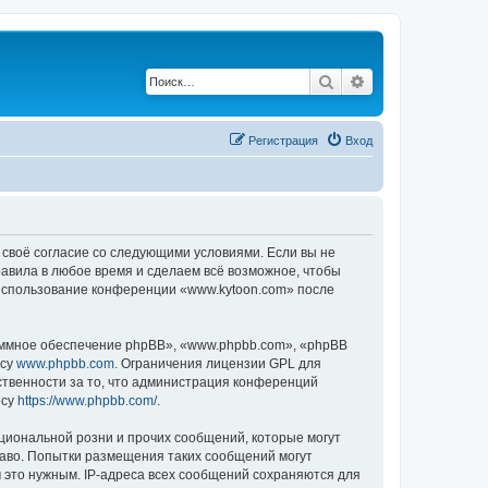
Поиск
Расширенный по
Регистрация
Вход
 своё согласие со следующими условиями. Если вы не
равила в любое время и сделаем всё возможное, чтобы
к использование конференции «www.kytoon.com» после
ммное обеспечение phpBB», «www.phpbb.com», «phpBB
есу
www.phpbb.com
. Ограничения лицензии GPL для
ственности за то, что администрация конференций
есу
https://www.phpbb.com/
.
циональной розни и прочих сообщений, которые могут
раво. Попытки размещения таких сообщений могут
 это нужным. IP-адреса всех сообщений сохраняются для