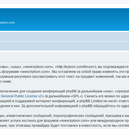
ytoon.com
ы», «наш», «www.kytoon.com», «http://kytoon.com/forum»), вы подтверждаете
сь форумами «www.kytoon.com». Мы оставляем за собой право изменять эти п
разумным регулярно просматривать этот текст на предмет изменений, так ка
с ними.
еспечения для создания конференций phpBB (в дальнейшем «они», «програ
General Public License v2
» (в дальнейшем «GPL»). Скачать его можно по адр
зацией и поддержкой интернет-конференций, и phpBB Limited не несёт ответ
ведения в них. За дополнительной информацией о phpBB обращайтесь по адр
их, клеветнических сообщений, порнографических сообщений, призывов к на
авляет услуги хостинга для форумов «www.kytoon.com» или международное п
ии, при этом ваш провайдер будет поставлен в известность, если мы сочтём