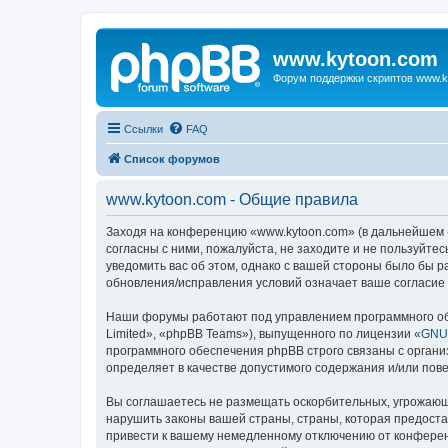
www.kytoon.com
Форум поддержки скриптов www.k
Ссылки
FAQ
Список форумов
www.kytoon.com - Общие правила
Заходя на конференцию «www.kytoon.com» (в дальнейшем «м
согласны с ними, пожалуйста, не заходите и не пользуйте
уведомить вас об этом, однако с вашей стороны было бы 
обновления/исправления условий означает ваше согласие 
Наши форумы работают под управлением программного об
Limited», «phpBB Teams»), выпущенного по лицензии «
GNU 
программного обеспечения phpBB строго связаны с органи
определяет в качестве допустимого содержания и/или по
Вы соглашаетесь не размещать оскорбительных, угрожающ
нарушить законы вашей страны, страны, которая предост
привести к вашему немедленному отключению от конференц