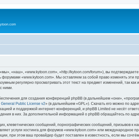
ytoon.com
ы», «наш», «www.kytoon.com», «http://kytoon.com/forum»), вы подтверждаете
сь форумами «www.kytoon.com». Мы оставляем за собой право изменять эти п
разумным регулярно просматривать этот текст на предмет изменений, так ка
с ними.
еспечения для создания конференций phpBB (в дальнейшем «они», «програ
General Public License v2
» (в дальнейшем «GPL»). Скачать его можно по адр
зацией и поддержкой интернет-конференций, и phpBB Limited не несёт ответ
ведения в них. За дополнительной информацией о phpBB обращайтесь по адр
их, клеветнических сообщений, порнографических сообщений, призывов к на
авляет услуги хостинга для форумов «www.kytoon.com» или международное п
ии, при этом ваш провайдер будет поставлен в известность, если мы сочтём