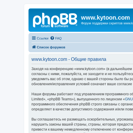
www.kytoon.com
Форум поддержки скриптов www.k
Ссылки
FAQ
Список форумов
www.kytoon.com - Общие правила
Заходя на конференцию «www.kytoon.com» (в дальнейшем «м
согласны с ними, пожалуйста, не заходите и не пользуйте
уведомить вас об этом, однако с вашей стороны было бы 
обновления/исправления условий означает ваше согласие 
Наши форумы работают под управлением программного об
Limited», «phpBB Teams»), выпущенного по лицензии «
GNU 
программного обеспечения phpBB строго связаны с органи
определяет в качестве допустимого содержания и/или по
Вы соглашаетесь не размещать оскорбительных, угрожающ
нарушить законы вашей страны, страны, которая предост
привести к вашему немедленному отключению от конференц