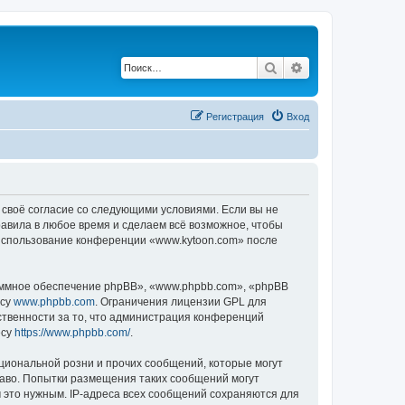
Поиск
Расширенный по
Регистрация
Вход
 своё согласие со следующими условиями. Если вы не
равила в любое время и сделаем всё возможное, чтобы
к использование конференции «www.kytoon.com» после
ммное обеспечение phpBB», «www.phpbb.com», «phpBB
есу
www.phpbb.com
. Ограничения лицензии GPL для
ственности за то, что администрация конференций
есу
https://www.phpbb.com/
.
циональной розни и прочих сообщений, которые могут
раво. Попытки размещения таких сообщений могут
 это нужным. IP-адреса всех сообщений сохраняются для